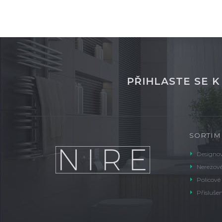
PŘIHLASTE SE 
SORTIM
Designov
Nerezové
Policové
Příslušen