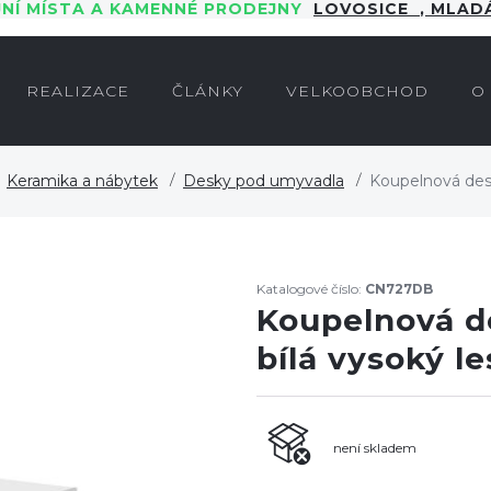
JNÍ MÍSTA A KAMENNÉ PRODEJNY
LOVOSICE
,
MLADÁ
REALIZACE
ČLÁNKY
VELKOOBCHOD
O
Keramika a nábytek
Desky pod umyvadla
Koupelnová desk
Katalogové číslo:
CN727DB
Koupelnová d
bílá vysoký le
není skladem