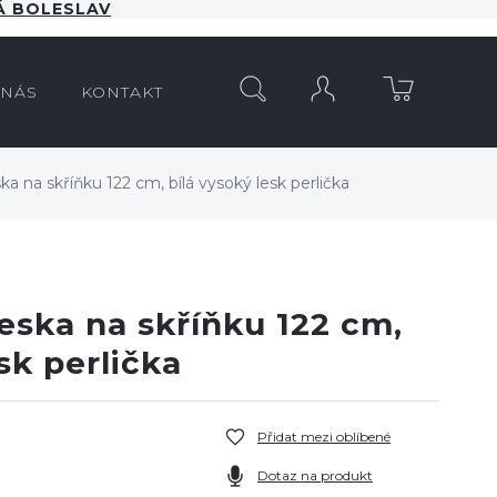
 BOLESLAV
HLEDAT
 NÁS
KONTAKT
a na skříňku 122 cm, bílá vysoký lesk perlička
eska na skříňku 122 cm,
sk perlička
Přidat mezi oblíbené
Dotaz na produkt