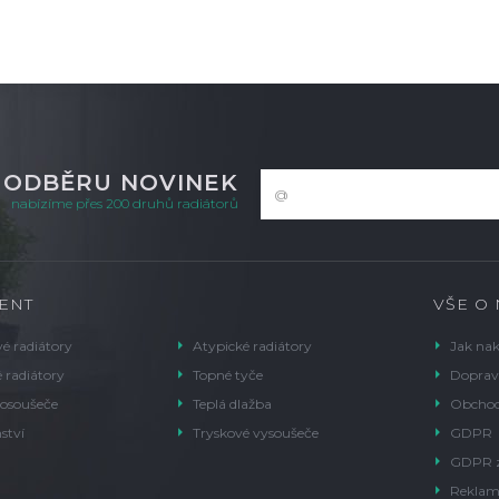
K ODBĚRU NOVINEK
nabízíme přes 200 druhů radiátorů
ENT
VŠE O
é radiátory
Atypické radiátory
Jak na
 radiátory
Topné tyče
Doprav
 osoušeče
Teplá dlažba
Obchod
ství
Tryskové vysoušeče
GDPR
GDPR 
Reklam