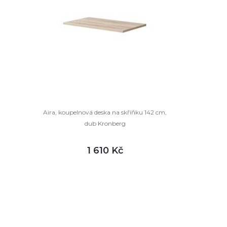
Aira, koupelnová deska na skříňku 142 cm,
dub Kronberg
1 610 Kč
DETAIL
není skladem