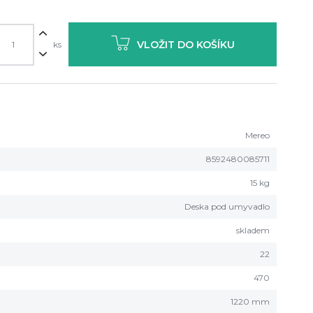
VLOŽIT DO KOŠÍKU
ks
Mereo
8592480085711
15 kg
Deska pod umyvadlo
skladem
22
470
1220 mm