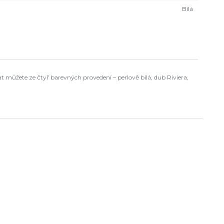
Bílá
t můžete ze čtyř barevných provedení – perlově bílá, dub Riviera,