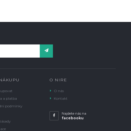
 NÁKUPU
O NIRE
kupovat
O nás
a a platba
Kontakt
ní podmínky
Najdete nás na
facebooku
zásady
ace