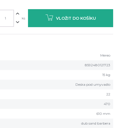
VLOŽIT DO KOŠÍKU
ks
Mereo
8592480121723
15 kg
Deska pod umyvadlo
22
470
610 mm
dub sand barbera