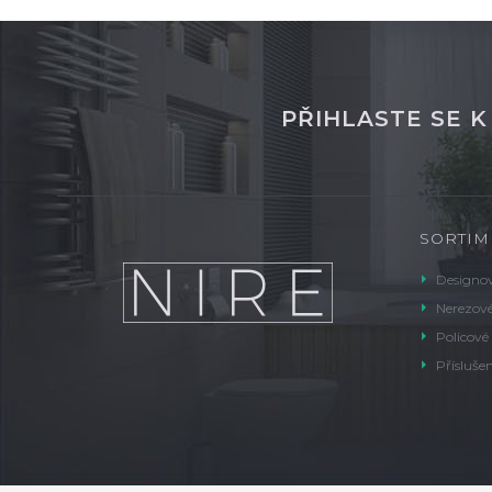
PŘIHLASTE SE 
SORTIM
Designov
Nerezové
Policové
Příslušen