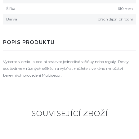
Šířka
610 mm
Barva
ořech dijon přírodní
POPIS PRODUKTU
Vyberte si desku a pod ni sestavte jednotlivé skříňky nebo regály. Desky
dodáváme v různých délkách a vybírat můžete z velkého množství
barevných provedení Multidecor.
SOUVISEJÍCÍ ZBOŽÍ