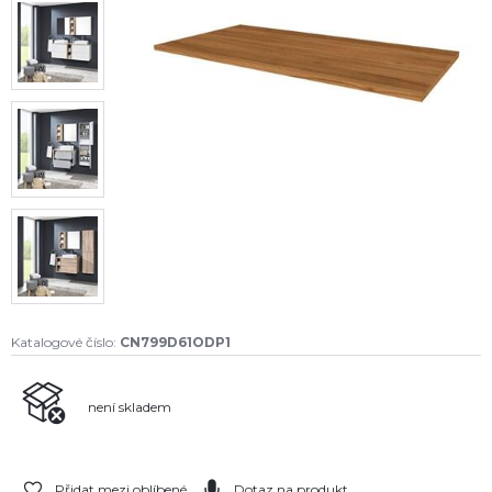
Katalogové číslo:
CN799D61ODP1
není skladem
Přidat mezi oblíbené
Dotaz na produkt