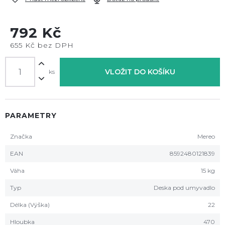
792 Kč
655 Kč bez DPH
VLOŽIT DO KOŠÍKU
ks
PARAMETRY
Značka
Mereo
EAN
8592480121839
Váha
15 kg
Typ
Deska pod umyvadlo
Délka (Výška)
22
Hloubka
470