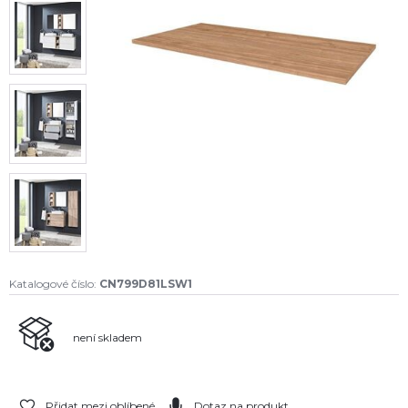
Katalogové číslo:
CN799D81LSW1
není skladem
Přidat mezi oblíbené
Dotaz na produkt