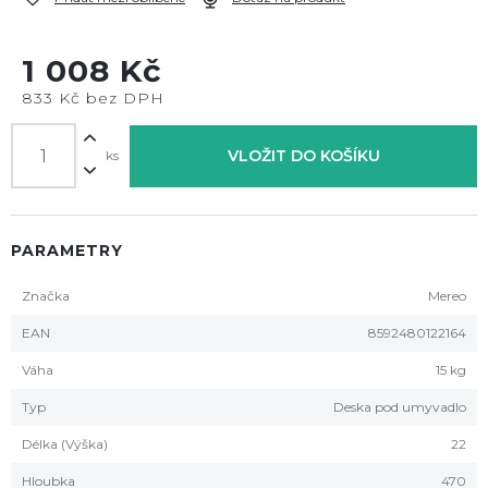
1 008 Kč
833 Kč bez DPH
VLOŽIT DO KOŠÍKU
ks
PARAMETRY
Značka
Mereo
EAN
8592480122164
Váha
15 kg
Typ
Deska pod umyvadlo
Délka (Výška)
22
Hloubka
470