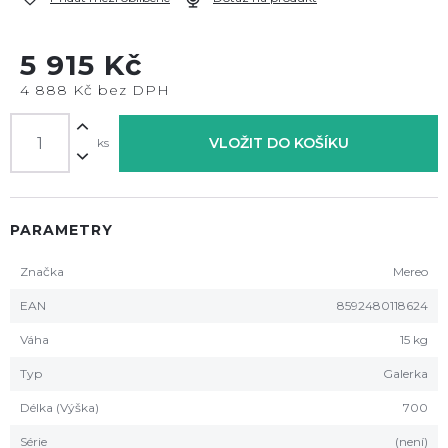
5 915 Kč
4 888 Kč bez DPH
VLOŽIT DO KOŠÍKU
ks
PARAMETRY
Značka
Mereo
EAN
8592480118624
Váha
15 kg
Typ
Galerka
Délka (Výška)
700
Série
(není)