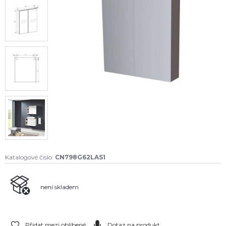
Katalogové číslo:
CN798G62LAS1
není skladem
Přidat mezi oblíbené
Dotaz na produkt