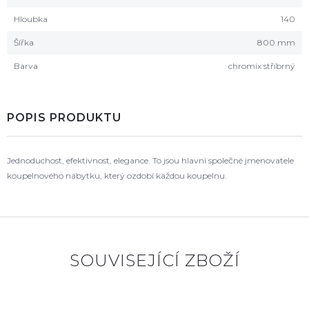
Hloubka
140
Šířka
800 mm
Barva
chromix stříbrný
POPIS PRODUKTU
Jednoduchost, efektivnost, elegance. To jsou hlavní společné jmenovatele
koupelnového nábytku, který ozdobí každou koupelnu.
SOUVISEJÍCÍ ZBOŽÍ