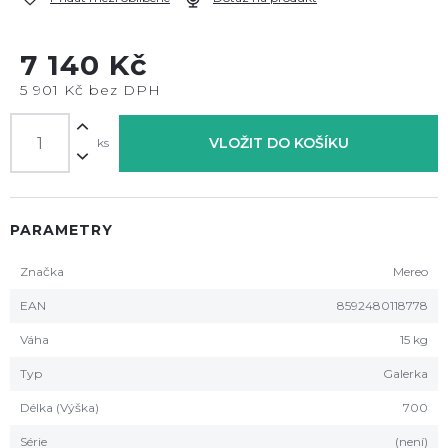
7 140 Kč
5 901 Kč bez DPH
VLOŽIT DO KOŠÍKU
ks
PARAMETRY
Značka
Mereo
EAN
8592480118778
Váha
15 kg
Typ
Galerka
Délka (Výška)
700
Série
(není)