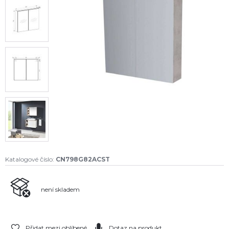
Katalogové číslo:
CN798G82ACST
není skladem
Přidat mezi oblíbené
Dotaz na produkt