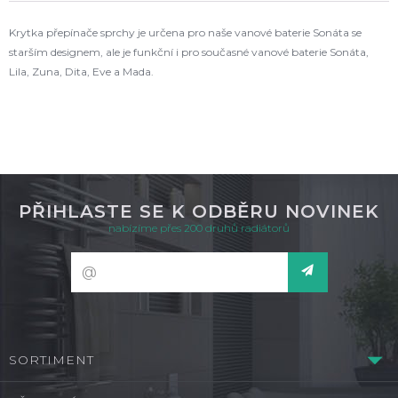
Krytka přepínače sprchy je určena pro naše vanové baterie Sonáta se
starším designem, ale je funkční i pro současné vanové baterie Sonáta,
Lila, Zuna, Dita, Eve a Mada.
PŘIHLASTE SE K ODBĚRU NOVINEK
nabízíme přes 200 druhů radiátorů
SORTIMENT