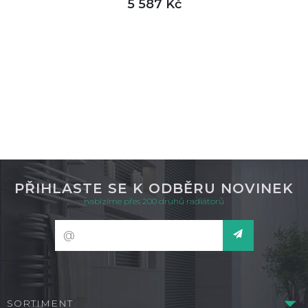
5 587 Kč
DETAIL
výroba do 10 dnů
PŘIHLASTE SE K ODBĚRU NOVINEK
nabízíme přes 200 druhů radiátorů
SORTIMENT