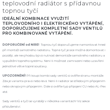
teplovodní radiátor s přídavnou
topnou tyčí
IDEÁLNÍ KOMBINACE VYUŽITÍ
TEPLOVODNÍHO I ELEKTRICKÉHO VYTÁPĚNÍ,
DOPORUČUJEME KOMPLETNÍ SADY VENTILŮ
PRO KOMBINOVANÉ VYTÁPĚNÍ.
DOPORUČENÍ od NIRE!
Topnou tyč doporučujeme namontovat hned
při montáži samotného radiátoru. Topná tyč je sice možná domontovat i
později, ale nevýhodou bývá nutnost demontáže samotného radiátoru a
vypuštění topného systému. Není-li možnost zamrazení nebo uzavření
jednotlivé větve topné soustavy.
UPOZORNĚNÍ!
Při koupi kombi sady ventilů si ověřte stranu montáže.
Zda je varianta pravá nebo levá. Není-li radiátor se středovým připojením
nebo okrajovým připojením. Dále si ověřte typ připojení CU nebo AL-Pex
atd.
Sady ventilů a tyčí se vyrábějí v několika variantách! Viz sekce
příslušenství.