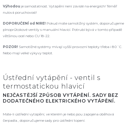
Výhodou
je samostatnost. Vytápění není závislé na energiích! Téměř
nulová poruchovost!
DOPORUČENÍ od NIRE
!
Pokud máte samotížný systém, doporučujeme
plnoprůtokové ventily s manuální hlavicí. Potrubí bývá v tomto případě
většinou ocel nebo CU 18-22.
POZOR!
Samotížné systémy mívají vyšší provozní teploty třeba i 80´C.
Nebo mají velké výkyvy teplot.
Ústřední vytápění - ventil s
termostatickou hlavicí
NEJČASTĚJŠÍ ZPŮSOB VYTÁPĚNÍ. SADY BEZ
DODATEČNÉHO ELEKTRICKÉHO VYTÁPĚNÍ.
Máte-li ústřední vytápění, ve kterém je nebo jsou zapojena oběhová
čerpadla., doporučujeme sady pro ústřední topení.