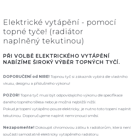
Elektrické vytápění - pomocí
topné tyče! (radiátor
naplněný tekutinou)
PŘI VOLBĚ ELEKTRICKÉHO VYTÁPĚNÍ
NABÍZÍME ŠIROKÝ VÝBĚR TOPNÝCH TYČÍ.
DOPORUČENÍ od NIRE!
Topnou tyč si zákazník vybírá dle vlastního
vkusu, designu a příslušného výkonu!
POZOR!
Topná tyč musí být odpovídajícího výkonu dle specifikace
daného topného tělesa nebo je možná nejbližší nižší.
Pokud je topení vytápěno pouze elektricky, je nutno toto topení naplnit
tekutinou. Doporučujeme naplnit nemrznoucí směsí.
Nezapomeňte!
Dokoupit chromovou zátku k radiátorům, která není
součástí samostatně elektricky vytápěného radiátoru.