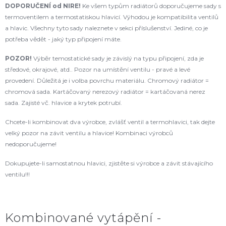
DOPORUČENÍ od NIRE!
Ke všem typům radiátorů doporučujeme sady s
termoventilem a termostatiskou hlavicí. Výhodou je kompatibilita ventilů
a hlavic. Všechny tyto sady naleznete v sekci příslušenství. Jediné, co je
potřeba vědět - jaký typ připojení máte.
POZOR!
Výběr temostatické sady je závislý na typu připojení, zda je
středové, okrajové, atd.. Pozor na umístění ventilu - pravé a levé
provedení. Důležitá je i volba povrchu materiálu. Chromový radiátor =
chromová sada. Kartáčovaný nerezový radiátor = kartáčovaná nerez
sada. Zajisté vč. hlavice a krytek potrubí.
Chcete-li kombinovat dva výrobce, zvlášť ventil a termohlavici, tak dejte
velký pozor na závit ventilu a hlavice! Kombinaci výrobců
nedoporučujeme!
Dokupujete-li samostatnou hlavici, zjistěte si výrobce a závit stávajícího
ventilu!!!
Kombinované vytápění -