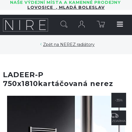
NAŠE VÝDEJNÍ MÍSTA A KAMENNÉ PRODEJNY
LOVOSICE
,
MLADÁ BOLESLAV
HLEDAT
NEREZ radiátory
LADEER-P
750x1810kartáčovaná nerez
-35%
ZDARMA