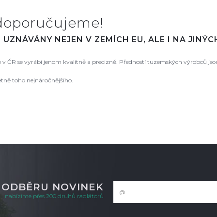
doporučujeme!
UZNÁVÁNY NEJEN V ZEMÍCH EU, ALE I NA JINÝ
že v ČR se vyrábí jenom kvalitně a precizně. Předností tuzemských výrobců js
etně toho nejnáročnějšího.
K ODBĚRU NOVINEK
nabízíme přes 200 druhů radiátorů