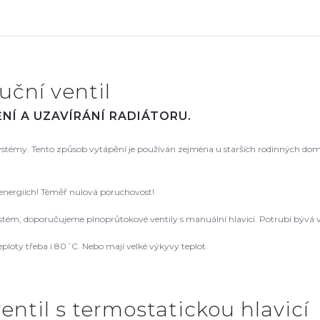
uční ventil
NÍ A UZAVÍRÁNÍ RADIÁTORU.
 systémy. Tento způsob vytápění je používán zejména u starších rodinných dom
 energiích! Téměř nulová poruchovost!
ém, doporučujeme plnoprůtokové ventily s manuální hlavicí. Potrubí bývá v
ploty třeba i 80´C. Nebo mají velké výkyvy teplot.
entil s termostatickou hlavicí