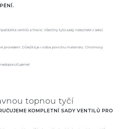
PĚNÍ.
ibilita ventilů a hlavic. Všechny tyto sady naleznete v sekci
 levé provedení. Důležitá je i volba povrchu materiálu. Chromový
ců nedoporučujeme!
avnou topnou tyčí
ORUČUJEME KOMPLETNÍ SADY VENTILŮ PRO