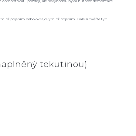
 domontovat i později, ale nevýhodou bývá nutnost demontáže
ovým připojením nebo okrajovým připojením. Dále si ověřte typ
 naplněný tekutinou)