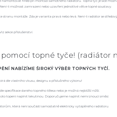
namontovat hned při montáži samotného radiátoru. Topná tyč je sice možná
ení-li možnost zamrazení nebo uzavření jednotlivé větve topné soustavy.
řte stranu montáže. Zda je varianta pravá nebo levá. Není-li radiátor se střed
Viz sekce příslušenství.
- pomocí topné tyče! (radiátor
ĚNÍ NABÍZÍME ŠIROKÝ VÝBĚR TOPNÝCH TYČÍ.
írá dle vlastního vkusu, designu a příslušného výkonu!
e specifikace daného topného tělesa nebo je možná nejbližší nižší.
 toto topení naplnit tekutinou. Doporučujeme naplnit nemrznoucí směsí.
orům, která není součástí samostatně elektricky vytápěného radiátoru.