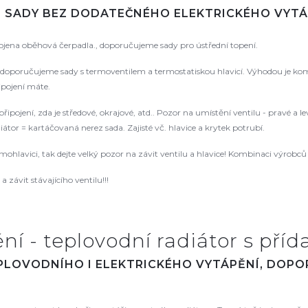
. SADY BEZ DODATEČNÉHO ELEKTRICKÉHO VYTÁ
pojena oběhová čerpadla., doporučujeme sady pro ústřední topení.
oporučujeme sady s termoventilem a termostatiskou hlavicí. Výhodou je kompat
řipojení máte.
řipojení, zda je středové, okrajové, atd.. Pozor na umístění ventilu - pravé a
tor = kartáčovaná nerez sada. Zajisté vč. hlavice a krytek potrubí.
rmohlavici, tak dejte velký pozor na závit ventilu a hlavice! Kombinaci výrob
 závit stávajícího ventilu!!!
í - teplovodní radiátor s příd
EPLOVODNÍHO I ELEKTRICKÉHO VYTÁPĚNÍ, DOP