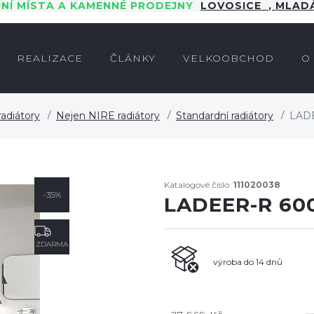
JNÍ MÍSTA A KAMENNÉ PRODEJNY
LOVOSICE
,
MLADÁ
REALIZACE
ČLÁNKY
VELKOOBCHOD
O
adiátory
Nejen NIRE radiátory
Standardní radiátory
LADE
Katalogové číslo:
111020038
-35%
LADEER-R 600
ZDARMA
výroba do 14 dnů