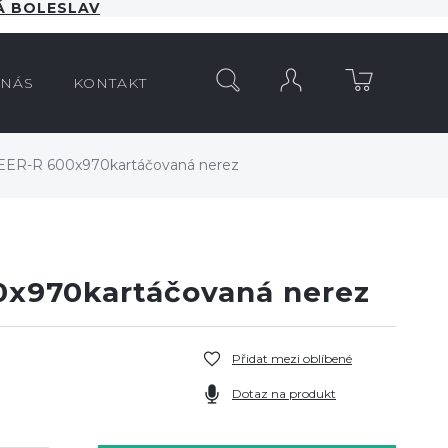
 BOLESLAV
HLEDAT
 NÁS
KONTAKT
ER-R 600x970kartáčovaná nerez
x970kartáčovaná nerez
Přidat mezi oblíbené
Dotaz na produkt