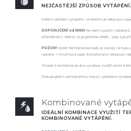
NEJČASTĚJŠÍ ZPŮSOB VYTÁPĚNÍ
Máte-li ústřední vytápění, ve kterém je nebo jsou za
DOPORUČENÍ od NIRE!
Ke všem typům radiátorů d
příslušenství. Jediné, co je potřeba vědět - jaký typ p
POZOR!
Výběr temostatické sady je závislý na typu p
radiátor = chromová sada. Kartáčovaný nerezový radiá
Chcete-li kombinovat dva výrobce, zvlášť ventil a te
Dokupujete-li samostatnou hlavici, zjistěte si výrobce a
Kombinované vytápěn
IDEÁLNÍ KOMBINACE VYUŽITÍ T
KOMBINOVANÉ VYTÁPĚNÍ.