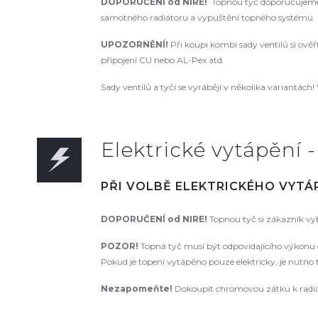
DOPORUČENÍ od NIRE!
Topnou tyč doporučujeme 
samotného radiátoru a vypuštění topného systému. N
UPOZORNĚNÍ!
Při koupi kombi sady ventilů si ově
připojení CU nebo AL-Pex atd.
Sady ventilů a tyčí se vyrábějí v několika variantách! 
Elektrické vytápění 
PŘI VOLBĚ ELEKTRICKÉHO VYTÁP
DOPORUČENÍ od NIRE!
Topnou tyč si zákazník vyb
POZOR!
Topná tyč musí být odpovídajícího výkonu dl
Pokud je topení vytápěno pouze elektricky, je nutno
Nezapomeňte!
Dokoupit chromovou zátku k radiát