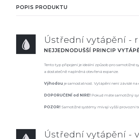
POPIS PRODUKTU
Ústřední vytápění - r
NEJJEDNODUŠŠÍ PRINCIP VYTÁPĚ
Tento typ připojení je ideální způsob pro samotížné
a dostatečně naplněná otevřená expanze.
Výhodou
je samostatnost. Vytápění není závislé na
DOPORUČENÍ od NIRE
!
Pokud máte samotížný syst
POZOR!
Samotížné systémy mívají vyšší provozní te
Ústřední vytápění - v