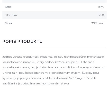
Série
leny
Hloubka
250
Šířka
330 mm
POPIS PRODUKTU
Jednoduchost, efektivnost, elegance. To jsou hlavní společné jmenovatele
koupelnového nábytku, který ozdobí každou koupelnu. Tato řada
koupelnového nábytku je dodávána pouze v bílé barvě a je vytvořena pro
univerzální použití s elegantním a jednoduchým stylem. Šuplíky jsou
vybaveny pojezdy s brzdou pro hladší dovírání. Skříňka je určená k
zavěšení a je dodávána ve smontovaném stavu.