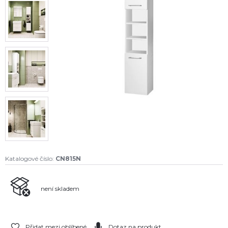
Katalogové číslo:
CN815N
není skladem
Přidat mezi oblíbené
Dotaz na produkt