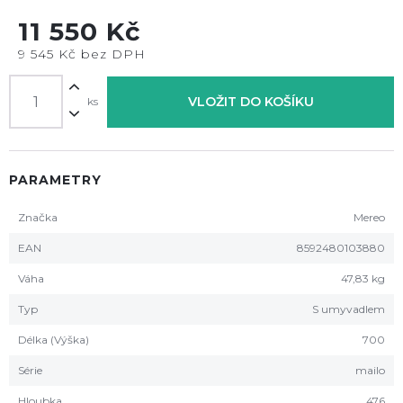
11 550 Kč
9 545 Kč bez DPH
VLOŽIT DO KOŠÍKU
ks
PARAMETRY
Značka
Mereo
EAN
8592480103880
Váha
47,83 kg
Typ
S umyvadlem
Délka (Výška)
700
Série
mailo
Hloubka
476