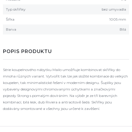
Typ skříňky
bez umyvadla
Šířka
1005 mm
Barva
Bílá
POPIS PRODUKTU
Série koupelnového nábytku Mailo umožňuje kombinovat skříňky do
mnoha různých variant. Vytvořit tak lze jak složité kombinace do velkých
koupelen, tak minimalistické řešení v moderním designu. Šuplíky jsou
vybaveny designovými chromovanými úchytkami a značkovými
pojezdy Strong s pomalým dovíráním. Na výběr je ze tří barevných
kombinací, bílá lesk, dub Riviera a antracitově šedá. Skříňky jsou
dodávány smontované a všechny jsou určené k zavěšení.