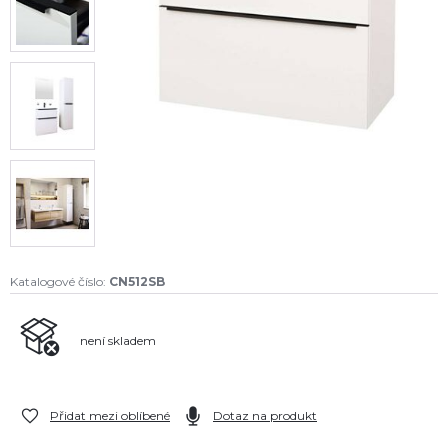
Katalogové číslo:
CN512SB
není skladem
Přidat mezi oblíbené
Dotaz na produkt