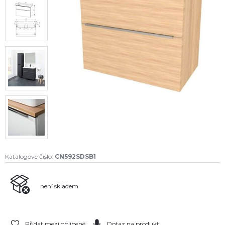
Katalogové číslo:
CN592SDSB1
není skladem
Přidat mezi oblíbené
Dotaz na produkt