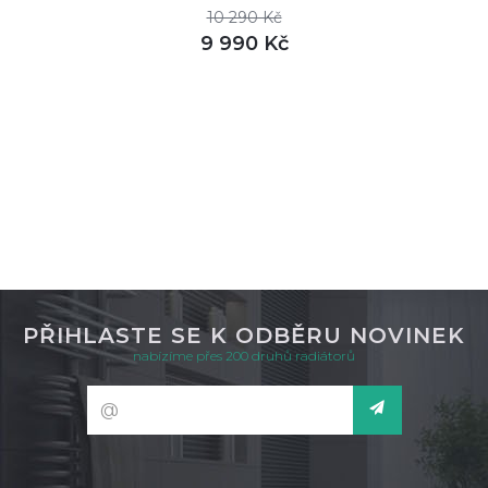
10 290 Kč
9 990 Kč
DETAIL
není skladem
PŘIHLASTE SE K ODBĚRU NOVINEK
nabízíme přes 200 druhů radiátorů