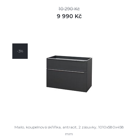
10 290 Kč
9 990 Kč
DETAIL
není skladem
-3%
Mailo, koupelnová skříňka, antracit, 2 zásuvky, 1010x580x458
mm