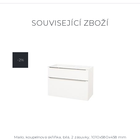
SOUVISEJÍCÍ ZBOŽÍ
-2%
Mailo, koupelnová skříňka, bílá, 2 zásuvky, 1010x580x458 mm