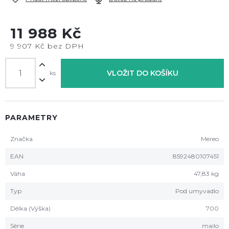
11 988 Kč
9 907 Kč bez DPH
VLOŽIT DO KOŠÍKU
ks
PARAMETRY
Značka
Mereo
EAN
8592480107451
Váha
47,83 kg
Typ
Pod umyvadlo
Délka (Výška)
700
Série
mailo