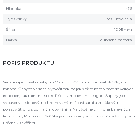
Hloubka
476
Typ skříňky
bez umyvadla
Šířka
1005 mm
Barva
dub sand barbera
POPIS PRODUKTU
Série koupelnového nábytku Mailo umožňuje kombinovat skříňky do
mnoha různých variant. Vytvořit tak lze jak složité kombinace do velkých
koupelen, tak minimalistické řešení v moderním designu. Šuplíky jsou
vybaveny designovými chromovanými úchytkami a značkovými
pojezdy Strong s pomalým dovíráním. Na výběr je z mnoha barevných
kombinací, Multidecor. Skříňky jsou dodávány smontované a všechny jsou
určené k zavěšení.