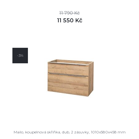
11 790 Kč
11 550 Kč
DETAIL
skladem
-3%
Mailo, koupelnová skříňka, dub, 2 zásuvky, 1010x580x458 mm