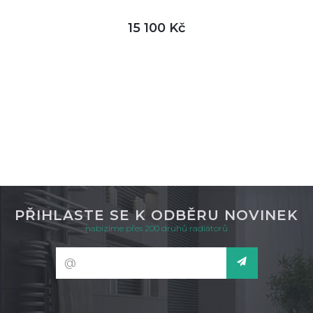
15 100 Kč
DETAIL
není skladem
PŘIHLASTE SE K ODBĚRU NOVINEK
nabízíme přes 200 druhů radiátorů