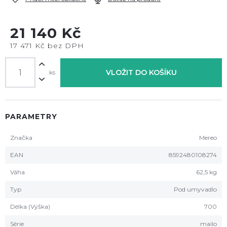
21 140 Kč
17 471 Kč bez DPH
VLOŽIT DO KOŠÍKU
ks
PARAMETRY
Značka
Mereo
EAN
8592480108274
Váha
62,5 kg
Typ
Pod umyvadlo
Délka (Výška)
700
Série
mailo