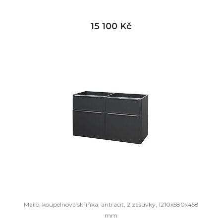
15 100 Kč
DETAIL
není skladem
Mailo, koupelnová skříňka, antracit, 2 zásuvky, 1210x580x458
mm