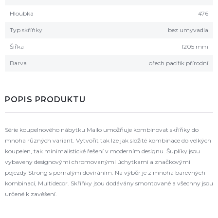
Hloubka
476
Typ skříňky
bez umyvadla
Šířka
1205 mm
Barva
ořech pacifik přírodní
POPIS PRODUKTU
Série koupelnového nábytku Mailo umožňuje kombinovat skříňky do
mnoha různých variant. Vytvořit tak lze jak složité kombinace do velkých
koupelen, tak minimalistické řešení v moderním designu. Šuplíky jsou
vybaveny designovými chromovanými úchytkami a značkovými
pojezdy Strong s pomalým dovíráním. Na výběr je z mnoha barevných
kombinací, Multidecor. Skříňky jsou dodávány smontované a všechny jsou
určené k zavěšení.