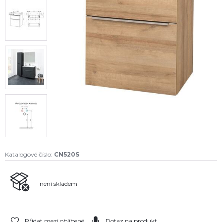
Katalogové číslo:
CN520S
není skladem
Přidat mezi oblíbené
Dotaz na produkt