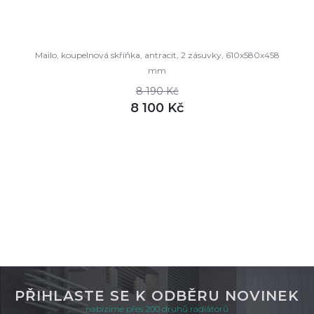
Mailo, koupelnová skříňka, antracit, 2 zásuvky, 610x580x458
mm
8 190 Kč
8 100 Kč
DETAIL
není skladem
PŘIHLASTE SE K ODBĚRU NOVINEK
nabízíme přes 200 druhů radiátorů