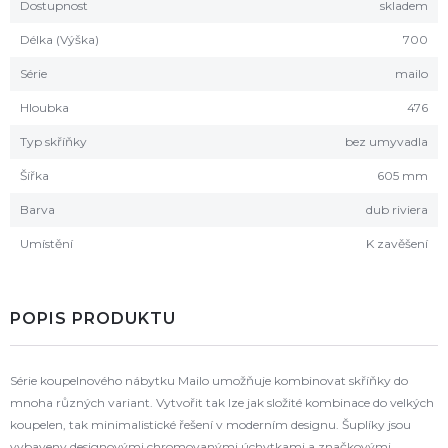
Dostupnost
skladem
Délka (Výška)
700
Série
mailo
Hloubka
476
Typ skříňky
bez umyvadla
Šířka
605 mm
Barva
dub riviera
Umístění
K zavěšení
POPIS PRODUKTU
Série koupelnového nábytku Mailo umožňuje kombinovat skříňky do
mnoha různých variant. Vytvořit tak lze jak složité kombinace do velkých
koupelen, tak minimalistické řešení v moderním designu. Šuplíky jsou
vybaveny designovými chromovanými úchytkami a značkovými