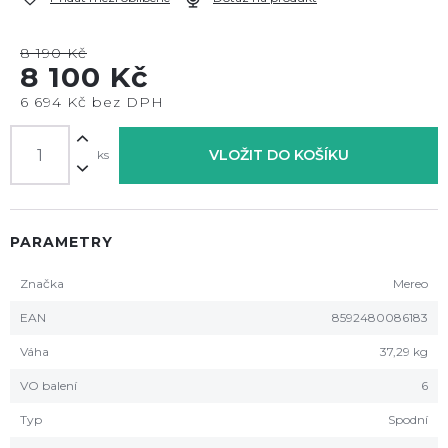
8 190 Kč
8 100 Kč
6 694 Kč bez DPH
VLOŽIT DO KOŠÍKU
ks
PARAMETRY
Značka
Mereo
EAN
8592480086183
Váha
37,29 kg
VO balení
6
Typ
Spodní