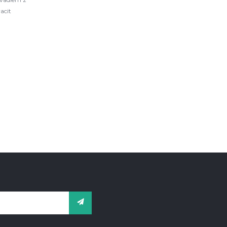
acit
L