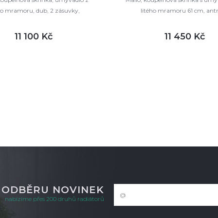
ho mramoru, dub, 2 zásuvky,
litého mramoru 61 cm, antr
610x580x458 mm
11 100 Kč
11 450 Kč
DETAIL
DETAI
ladem
skladem
K ODBĚRU NOVINEK
nabízíme přes 200 druhů radiátorů