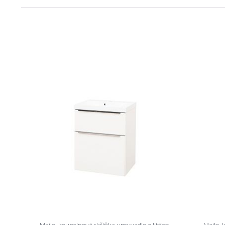
Mailo, koupelnová skříňka umyvadlo z litého
Mailo, 