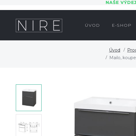
NAŠE VÝDE
ÚVOD
E-SHOP
Úvod
Pro
Mailo, koupe