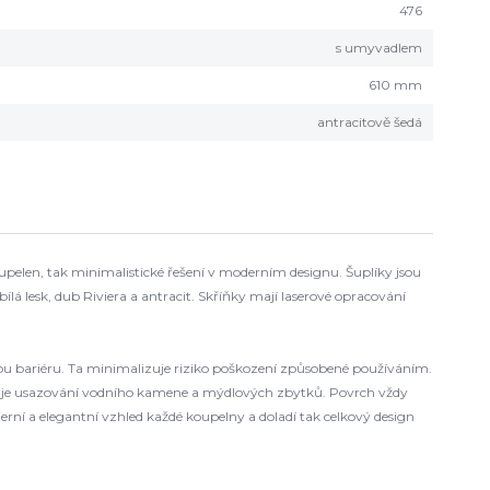
476
s umyvadlem
610 mm
antracitově šedá
pelen, tak minimalistické řešení v moderním designu. Šuplíky jsou
lesk, dub Riviera a antracit. Skříňky mají laserové opracování
ou bariéru. Ta minimalizuje riziko poškození způsobené používáním.
aňuje usazování vodního kamene a mýdlových zbytků. Povrch vždy
rní a elegantní vzhled každé koupelny a doladí tak celkový design