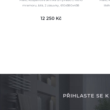
mramoru, bílá, 2 zásuvky, 610x580x458
lité
mm
12 250 Kč
DETAIL
není skladem
není sk
PŘIHLASTE SE 