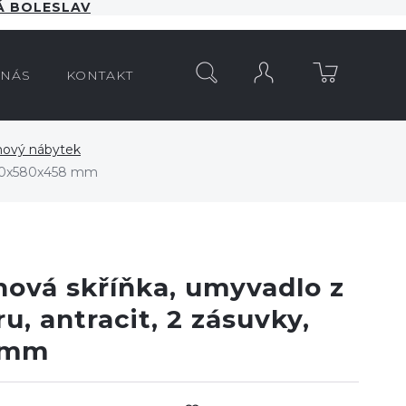
 BOLESLAV
HLEDAT
 NÁS
KONTAKT
nový nábytek
 610x580x458 mm
nová skříňka, umyvadlo z
u, antracit, 2 zásuvky,
 mm