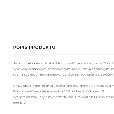
POPIS PRODUKTU
Série koupelnového nábytku Mailo umožňuje kombinovat skříňky do mn
vybaveny designovými chromovanými úchytkami a značkovými pojezdy 
hran a jsou dodávány smontované a všechny jsou určené k zavěšení
Umyvadlo z litého mramoru je ošetřeno povrchovou úpravou Evermite
Díky úpravě Evermite je povrch o 40% odolnější vůči oděru. Povrch
vyčistíte od stop kávy a čaje, nezažloutne. Umyvadlo je určeno pro 
interiéru.