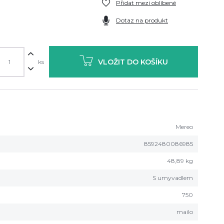
Přidat mezi oblíbené
Dotaz na produkt
VLOŽIT DO KOŠÍKU
ks
Mereo
8592480086985
48,89 kg
S umyvadlem
750
mailo