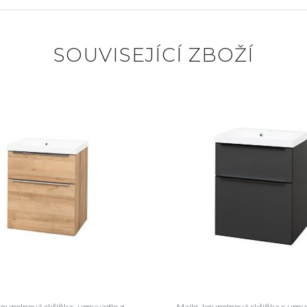
SOUVISEJÍCÍ ZBOŽÍ
koupelnová skříňka, umyvadlo z
Mailo, koupelnová skříňka s um