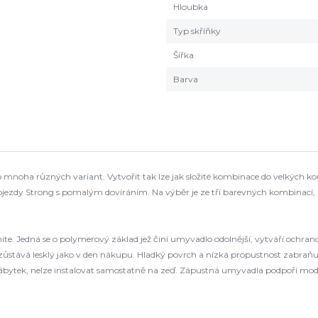
Hloubka
Typ skříňky
Šířka
Barva
oha různých variant. Vytvořit tak lze jak složité kombinace do velkých kou
Strong s pomalým dovíráním. Na výběr je ze tří barevných kombinací, bílá 
.
. Jedná se o polymerový základ jež činí umyvadlo odolnější, vytváří ochran
 zůstává lesklý jako v den nákupu. Hladký povrch a nízká propustnost zabr
nábytek, nelze instalovat samostatně na zeď. Zápustná umyvadla podpoří mode