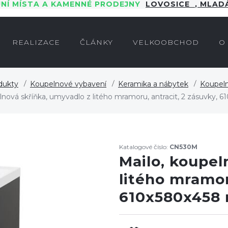
JNÍ MÍSTA A KAMENNÉ PRODEJNY
LOVOSICE
,
MLADÁ
REALIZACE
ČLÁNKY
VELKOOBCHOD
O
dukty
Koupelnové vybavení
Keramika a nábytek
Koupel
lnová skříňka, umyvadlo z litého mramoru, antracit, 2 zásuvky,
Katalogové číslo:
CN530M
Mailo, koupel
litého mramor
610x580x458