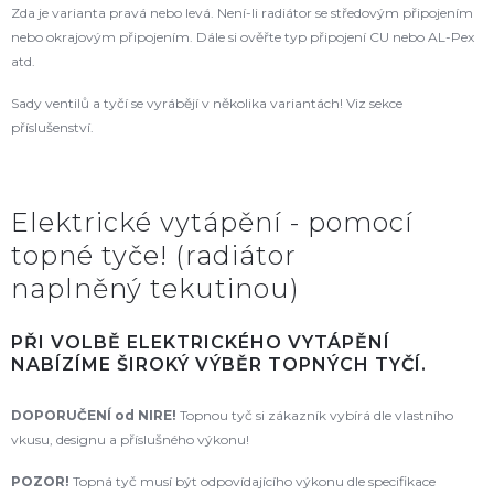
Zda je varianta pravá nebo levá. Není-li radiátor se středovým připojením
nebo okrajovým připojením. Dále si ověřte typ připojení CU nebo AL-Pex
atd.
Sady ventilů a tyčí se vyrábějí v několika variantách! Viz sekce
příslušenství.
Elektrické vytápění - pomocí
topné tyče! (radiátor
naplněný tekutinou)
PŘI VOLBĚ ELEKTRICKÉHO VYTÁPĚNÍ
NABÍZÍME ŠIROKÝ VÝBĚR TOPNÝCH TYČÍ.
DOPORUČENÍ od NIRE!
Topnou tyč si zákazník vybírá dle vlastního
vkusu, designu a příslušného výkonu!
POZOR!
Topná tyč musí být odpovídajícího výkonu dle specifikace