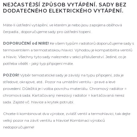
NEJČASTĚJŠÍ ZPŮSOB VYTÁPĚNÍ. SADY BEZ
DODATEČNÉHO ELEKTRICKÉHO VYTÁPĚNÍ.
Máte-li ústřední vytápění, ve kterém je nebo jsou zapojena oběhová
čerpadla., doporučujeme sady pro ústřední topení.
DOPORUČENÍ od NIRE!
Ke všem typům radiátorů doporučujeme sady s
termoventilem a termostatiskou hlavicí. Výhodou je kompatibilita ventilů
a hlavic. Všechny tyto sady naleznete v sekci příslušenství. Jediné, co je
potřeba vědět - jaký typ připojení máte.
POZOR!
Výběr temostatické sady je závislý na typu připojení, zda je
středové, okrajové, atd.. Pozor na umístění ventilu - pravé a levé
provedení. Důležitá je i volba povrchu materiálu. Chromový radiátor =
chromová sada. Kartáčovaný nerezový radiátor = kartáčovaná nerez
sada. Zajisté vč. hlavice a krytek potrubí.
Chcete-li kombinovat dva výrobce, zvlášť ventil a termohlavici, tak dejte
velký pozor na závit ventilu a hlavice! Kombinaci výrobců
nedoporučujeme!