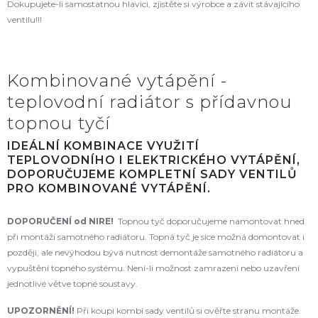
Dokupujete-li samostatnou hlavici, zjistěte si výrobce a závit stávajícího
ventilu!!!
Kombinované vytápění -
teplovodní radiátor s přídavnou
topnou tyčí
IDEÁLNÍ KOMBINACE VYUŽITÍ
TEPLOVODNÍHO I ELEKTRICKÉHO VYTÁPĚNÍ,
DOPORUČUJEME KOMPLETNÍ SADY VENTILŮ
PRO KOMBINOVANÉ VYTÁPĚNÍ.
DOPORUČENÍ od NIRE!
Topnou tyč doporučujeme namontovat hned
při montáži samotného radiátoru. Topná tyč je sice možná domontovat i
později, ale nevýhodou bývá nutnost demontáže samotného radiátoru a
vypuštění topného systému. Není-li možnost zamrazení nebo uzavření
jednotlivé větve topné soustavy.
UPOZORNĚNÍ!
Při koupi kombi sady ventilů si ověřte stranu montáže.