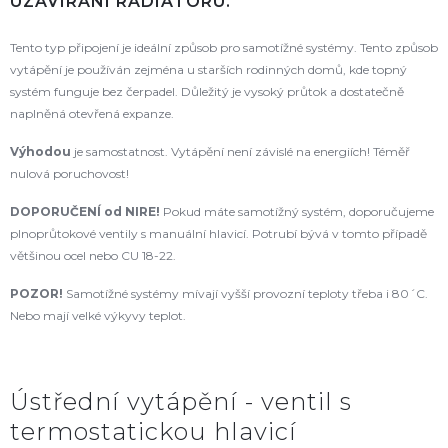
UZAVÍRÁNÍ RADIÁTORU.
Tento typ připojení je ideální způsob pro samotížné systémy. Tento způsob
vytápění je používán zejména u starších rodinných domů, kde topný
systém funguje bez čerpadel. Důležitý je vysoký průtok a dostatečně
naplněná otevřená expanze.
Výhodou
je samostatnost. Vytápění není závislé na energiích! Téměř
nulová poruchovost!
DOPORUČENÍ od NIRE
!
Pokud máte samotížný systém, doporučujeme
plnoprůtokové ventily s manuální hlavicí. Potrubí bývá v tomto případě
většinou ocel nebo CU 18-22.
POZOR!
Samotížné systémy mívají vyšší provozní teploty třeba i 80´C.
Nebo mají velké výkyvy teplot.
Ústřední vytápění - ventil s
termostatickou hlavicí