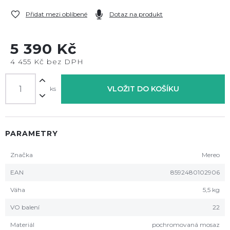
Přidat mezi oblíbené
Dotaz na produkt
5 390 Kč
4 455 Kč bez DPH
VLOŽIT DO KOŠÍKU
ks
PARAMETRY
Značka
Mereo
EAN
8592480102906
Váha
5,5 kg
VO balení
22
Materiál
pochromovaná mosaz