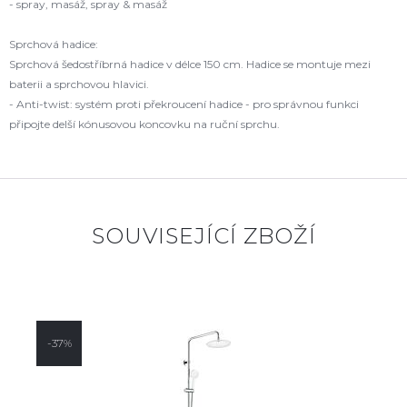
- spray, masáž, spray & masáž
Sprchová hadice:
Sprchová šedostříbrná hadice v délce 150 cm. Hadice se montuje mezi
baterii a sprchovou hlavici.
- Anti-twist: systém proti překroucení hadice - pro správnou funkci
připojte delší kónusovou koncovku na ruční sprchu.
SOUVISEJÍCÍ ZBOŽÍ
-37%