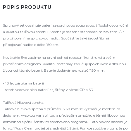
POPIS PRODUKTU
Sprchový set obsahuje baterii se sprchovou soupravou, třípolohovou ruční
a kulatou talířovou sprchu. Sprcha je osazena standardním závitem 1/2"
pro připojení na sprchovou hadici. Součástí je také šedostříbrná
připojovací hadice o délce 150 cm.
Nová série Eve zaujme na první pohled robustní konstrukcí a svým
prvotřídním designem. Kvalitní materiály zaručují spolehlivost a dlouhou
životnost těchto baterií. Baterie dodáváme s roztečí 150 mm.
- 10 let záruka na baterii
- servis vodovodních baterií zajištěný v rámci ČR a SR
Talířová Hlavová sprcha:
Talířová hlavová sprcha o průměru 260 mm se vyznačuje moderním
designem, vysokou variabilitou a především umožňuje téměř libovolnou
kombinaci s příslušenstvím sprchového programu. Tato hlavice disponuje
funkcí Push Clean pro ještě snadnější čištění. Funkce spočíva v tom, že po