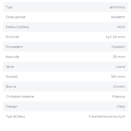
Typ
sprchový
Dostupnost
skladem
Délka (Výška)
1490
Průměr
tyč 26 mm
Provedení
S baterií
Kartuše
35 mm
Série
viana
Rozteč
150 mm
Barva
Chrom
Ovládání baterie
Páková
Design
Oblý
Typ držáku
S kombinovanou tyčí