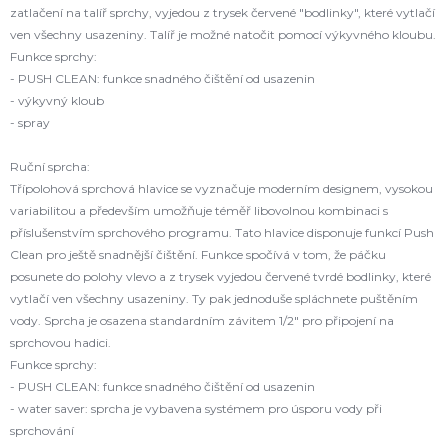
zatlačení na talíř sprchy, vyjedou z trysek červené "bodlinky", které vytlačí
ven všechny usazeniny. Talíř je možné natočit pomocí výkyvného kloubu.
Funkce sprchy:
- PUSH CLEAN: funkce snadného čištění od usazenin
- výkyvný kloub
- spray
Ruční sprcha:
Třípolohová sprchová hlavice se vyznačuje moderním designem, vysokou
variabilitou a především umožňuje téměř libovolnou kombinaci s
příslušenstvím sprchového programu. Tato hlavice disponuje funkcí Push
Clean pro ještě snadnější čištění. Funkce spočívá v tom, že páčku
posunete do polohy vlevo a z trysek vyjedou červené tvrdé bodlinky, které
vytlačí ven všechny usazeniny. Ty pak jednoduše spláchnete puštěním
vody. Sprcha je osazena standardním závitem 1/2" pro připojení na
sprchovou hadici.
Funkce sprchy:
- PUSH CLEAN: funkce snadného čištění od usazenin
- water saver: sprcha je vybavena systémem pro úsporu vody při
sprchování