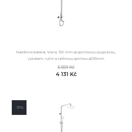
Nástěnná baterie, Viana, 150 mm se sprchovou soupravou,
výtokem, ruční a talířovou sprchou ø235mm
6 559 Kč
4 131 Kč
DETAIL
skladem
-37%