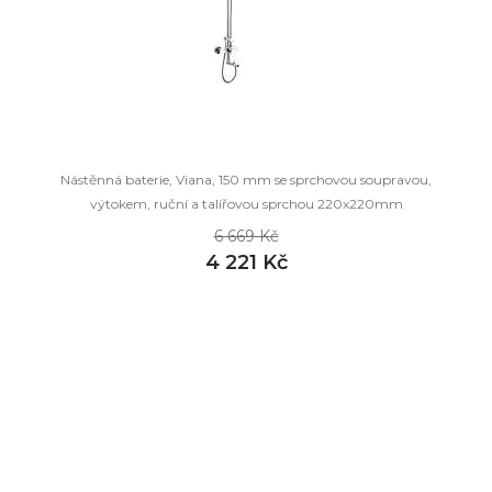
Nástěnná baterie, Viana, 150 mm se sprchovou soupravou,
výtokem, ruční a talířovou sprchou 220x220mm
6 669 Kč
4 221 Kč
DETAIL
skladem