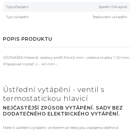
Typ připojení
Spodní Okrajové
Typ vytápění
Teplovodní vytápění
POPIS PRODUKTU
OČENÁŠEK Materiál: ocelový profil 30x40 mm • ocelová trubka ? 20 mm
Připojovací rozteč: L - 40 mm •
Ústřední vytápění - ventil s
termostatickou hlavicí
NEJČASTĚJŠÍ ZPŮSOB VYTÁPĚNÍ. SADY BEZ
DODATEČNÉHO ELEKTRICKÉHO VYTÁPĚNÍ.
Máte-li ústřední vytápění, ve kterém je nebo jsou zapojena oběhová