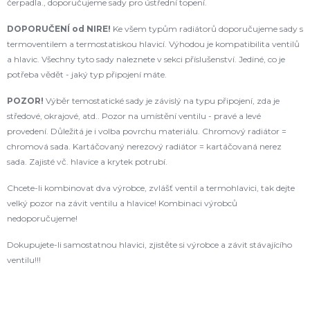
čerpadla., doporučujeme sady pro ústřední topení.
DOPORUČENÍ od NIRE!
Ke všem typům radiátorů doporučujeme sady s
termoventilem a termostatiskou hlavicí. Výhodou je kompatibilita ventilů
a hlavic. Všechny tyto sady naleznete v sekci příslušenství. Jediné, co je
potřeba vědět - jaký typ připojení máte.
POZOR!
Výběr temostatické sady je závislý na typu připojení, zda je
středové, okrajové, atd.. Pozor na umístění ventilu - pravé a levé
provedení. Důležitá je i volba povrchu materiálu. Chromový radiátor =
chromová sada. Kartáčovaný nerezový radiátor = kartáčovaná nerez
sada. Zajisté vč. hlavice a krytek potrubí.
Chcete-li kombinovat dva výrobce, zvlášť ventil a termohlavici, tak dejte
velký pozor na závit ventilu a hlavice! Kombinaci výrobců
nedoporučujeme!
Dokupujete-li samostatnou hlavici, zjistěte si výrobce a závit stávajícího
ventilu!!!