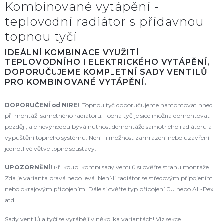
Kombinované vytápění -
teplovodní radiátor s přídavnou
topnou tyčí
IDEÁLNÍ KOMBINACE VYUŽITÍ
TEPLOVODNÍHO I ELEKTRICKÉHO VYTÁPĚNÍ,
DOPORUČUJEME KOMPLETNÍ SADY VENTILŮ
PRO KOMBINOVANÉ VYTÁPĚNÍ.
DOPORUČENÍ od NIRE!
Topnou tyč doporučujeme namontovat hned
při montáži samotného radiátoru. Topná tyč je sice možná domontovat i
později, ale nevýhodou bývá nutnost demontáže samotného radiátoru a
vypuštění topného systému. Není-li možnost zamrazení nebo uzavření
jednotlivé větve topné soustavy.
UPOZORNĚNÍ!
Při koupi kombi sady ventilů si ověřte stranu montáže.
Zda je varianta pravá nebo levá. Není-li radiátor se středovým připojením
nebo okrajovým připojením. Dále si ověřte typ připojení CU nebo AL-Pex
atd.
Sady ventilů a tyčí se vyrábějí v několika variantách! Viz sekce