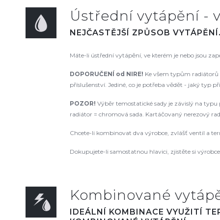
Ústřední vytápění - v
NEJČASTĚJŠÍ ZPŮSOB VYTÁPĚNÍ
Máte-li ústřední vytápění, ve kterém je nebo jsou za
DOPORUČENÍ od NIRE!
Ke všem typům radiátorů d
příslušenství. Jediné, co je potřeba vědět - jaký typ p
POZOR!
Výběr temostatické sady je závislý na typu p
radiátor = chromová sada. Kartáčovaný nerezový radiá
Chcete-li kombinovat dva výrobce, zvlášť ventil a te
Dokupujete-li samostatnou hlavici, zjistěte si výrobce a
Kombinované vytápěn
IDEÁLNÍ KOMBINACE VYUŽITÍ T