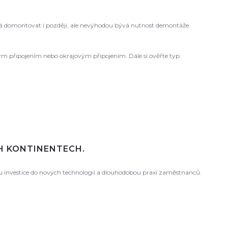
 domontovat i později, ale nevýhodou bývá nutnost demontáže
ovým připojením nebo okrajovým připojením. Dále si ověřte typ
CH KONTINENTECH.
ou investice do nových technologií a dlouhodobou praxí zaměstnanců.