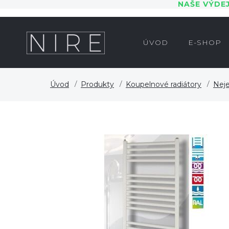
NAŠE VÝDE
ÚVOD
E-SHOP
Úvod
Produkty
Koupelnové radiátory
Neje