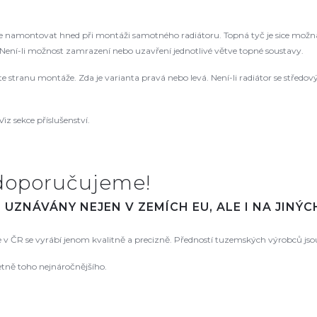
namontovat hned při montáži samotného radiátoru. Topná tyč je sice možná
ení-li možnost zamrazení nebo uzavření jednotlivé větve topné soustavy.
řte stranu montáže. Zda je varianta pravá nebo levá. Není-li radiátor se střed
Viz sekce příslušenství.
doporučujeme!
UZNÁVÁNY NEJEN V ZEMÍCH EU, ALE I NA JINÝ
že v ČR se vyrábí jenom kvalitně a precizně. Předností tuzemských výrobců js
etně toho nejnáročnějšího.