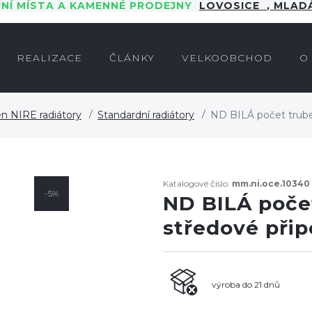
JNÍ MÍSTA A KAMENNÉ PRODEJNY
LOVOSICE
,
MLADÁ
REALIZACE
ČLÁNKY
VELKOOBCHOD
O
n NIRE radiátory
Standardní radiátory
ND BILÁ počet trube
Katalogové číslo:
mm.ni.oce.10340
-5%
ND BILÁ počet
středové při
výroba do 21 dnů