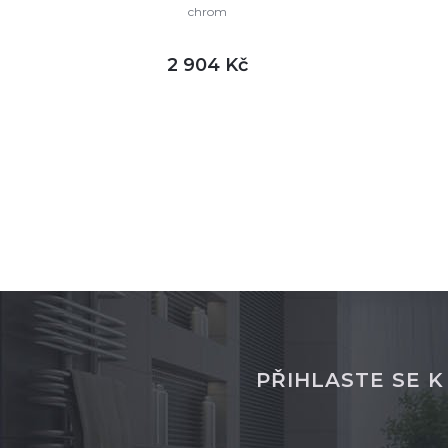
chrom
2 904 Kč
DETAIL
skladem
sklade
PŘIHLASTE SE 