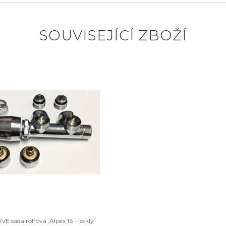
SOUVISEJÍCÍ ZBOŽÍ
E sada rohová ,Alpex 16 - lesklý