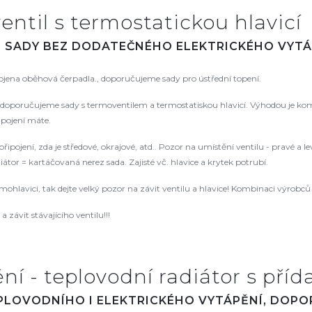
entil s termostatickou hlavicí
. SADY BEZ DODATEČNÉHO ELEKTRICKÉHO VYTÁ
pojena oběhová čerpadla., doporučujeme sady pro ústřední topení.
oporučujeme sady s termoventilem a termostatiskou hlavicí. Výhodou je kompat
řipojení máte.
řipojení, zda je středové, okrajové, atd.. Pozor na umístění ventilu - pravé a
tor = kartáčovaná nerez sada. Zajisté vč. hlavice a krytek potrubí.
rmohlavici, tak dejte velký pozor na závit ventilu a hlavice! Kombinaci výrob
 závit stávajícího ventilu!!!
í - teplovodní radiátor s příd
EPLOVODNÍHO I ELEKTRICKÉHO VYTÁPĚNÍ, DOP