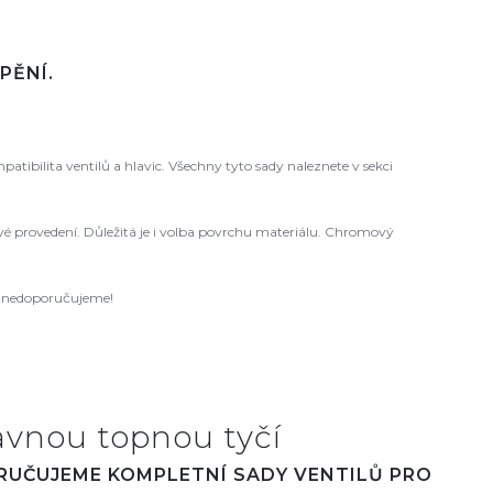
PĚNÍ.
ibilita ventilů a hlavic. Všechny tyto sady naleznete v sekci
 levé provedení. Důležitá je i volba povrchu materiálu. Chromový
ců nedoporučujeme!
avnou topnou tyčí
ORUČUJEME KOMPLETNÍ SADY VENTILŮ PRO