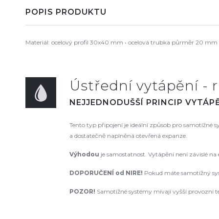
POPIS PRODUKTU
Materiál: ocelový profil 30x40 mm • ocelová trubka půrměr 20 mm P
Ústřední vytápění - r
NEJJEDNODUŠŠÍ PRINCIP VYTÁPĚ
Tento typ připojení je ideální způsob pro samotížné
a dostatečně naplněná otevřená expanze.
Výhodou
je samostatnost. Vytápění není závislé na
DOPORUČENÍ od NIRE
!
Pokud máte samotížný syst
POZOR!
Samotížné systémy mívají vyšší provozní te