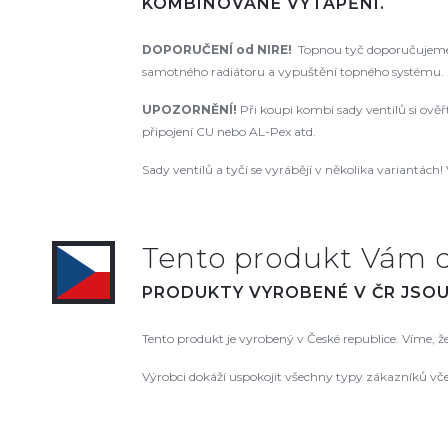
KOMBINOVANÉ VYTÁPĚNÍ.
DOPORUČENÍ od NIRE!
Topnou tyč doporučujeme 
samotného radiátoru a vypuštění topného systému. N
UPOZORNĚNÍ!
Při koupi kombi sady ventilů si ově
připojení CU nebo AL-Pex atd.
Sady ventilů a tyčí se vyrábějí v několika variantách! 
Tento produkt Vám 
PRODUKTY VYROBENÉ V ČR JSOU 
Tento produkt je vyrobený v České republice. Víme, 
Výrobci dokáží uspokojit všechny typy zákazníků vč