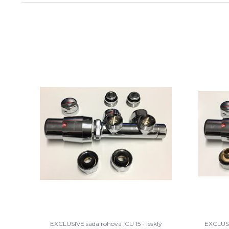
EXCLUSIVE sada rohová ,CU 15 - lesklý
EXCLUSIV