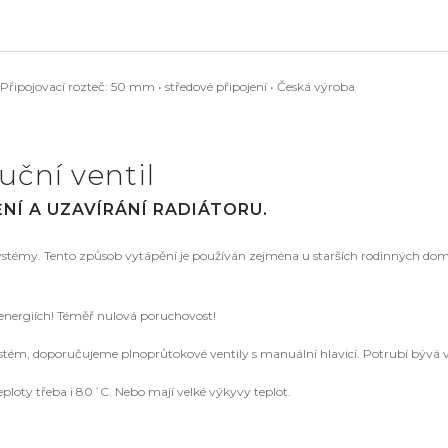
řipojovací rozteč: 50 mm • středové připojení • Česká výroba
uční ventil
NÍ A UZAVÍRÁNÍ RADIÁTORU.
 systémy. Tento způsob vytápění je používán zejména u starších rodinných dom
 energiích! Téměř nulová poruchovost!
ém, doporučujeme plnoprůtokové ventily s manuální hlavicí. Potrubí bývá v
ploty třeba i 80´C. Nebo mají velké výkyvy teplot.