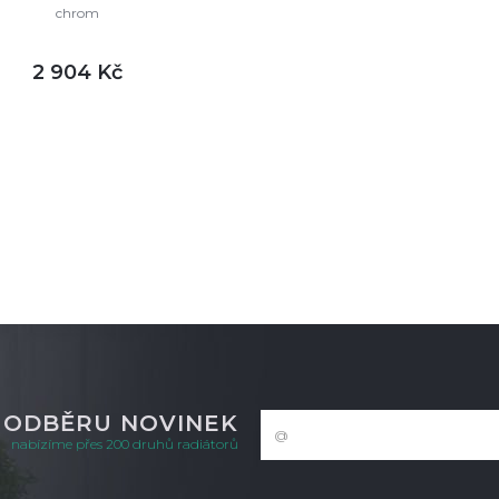
chrom
2 904 Kč
DETAIL
m
K ODBĚRU NOVINEK
nabízíme přes 200 druhů radiátorů