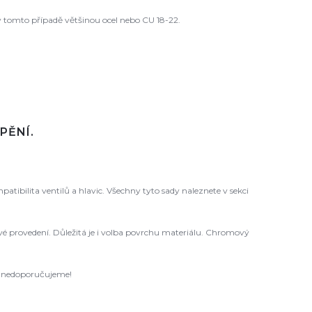
 tomto případě většinou ocel nebo CU 18-22.
PĚNÍ.
ibilita ventilů a hlavic. Všechny tyto sady naleznete v sekci
 levé provedení. Důležitá je i volba povrchu materiálu. Chromový
ců nedoporučujeme!