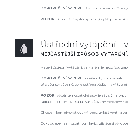
DOPORUČENÍ od NIRE
!
Pokud máte samotížný syst
POZOR!
Samotížné systémy mívají vyšší provozní te
Ústřední vytápění - v
NEJČASTĚJŠÍ ZPŮSOB VYTÁPĚNÍ
Máte-li ústřední vytápění, ve kterém je nebo jsou za
DOPORUČENÍ od NIRE!
Ke všem typům radiátorů d
příslušenství. Jediné, co je potřeba vědět - jaký typ p
POZOR!
Výběr temostatické sady je závislý na typu p
radiátor = chromová sada. Kartáčovaný nerezový radiá
Chcete-li kombinovat dva výrobce, zvlášť ventil a te
Dokupujete-li samostatnou hlavici, zjistěte si výrobce a