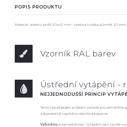
POPIS PRODUKTU
Materiál: ocelový profil 30x40 mm • ocelová trubka půrměr 20 mm P
Vzorník RAL barev
Ústřední vytápění - r
NEJJEDNODUŠŠÍ PRINCIP VYTÁPĚ
Tento typ připojení je ideální způsob pro samotížné
a dostatečně naplněná otevřená expanze.
Výhodou
je samostatnost. Vytápění není závislé na