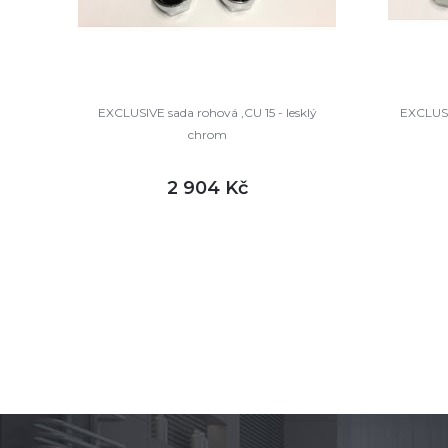
EXCLUSIVE sada rohová ,CU 15 - lesklý
EXCLUSIV
chrom
2 904 Kč
DETAIL
skladem
sklade