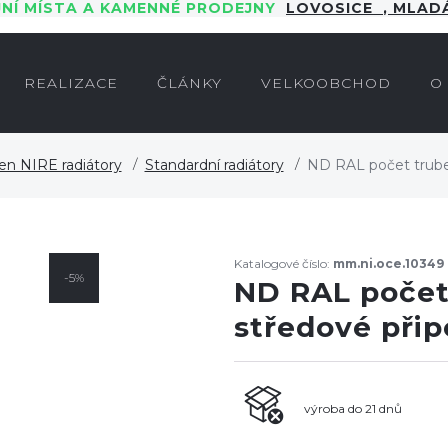
JNÍ MÍSTA A KAMENNÉ PRODEJNY
LOVOSICE
,
MLADÁ
REALIZACE
ČLÁNKY
VELKOOBCHOD
O
en NIRE radiátory
Standardní radiátory
ND RAL počet trube
Katalogové číslo:
mm.ni.oce.10349
-5%
ND RAL počet 
středové při
výroba do 21 dnů