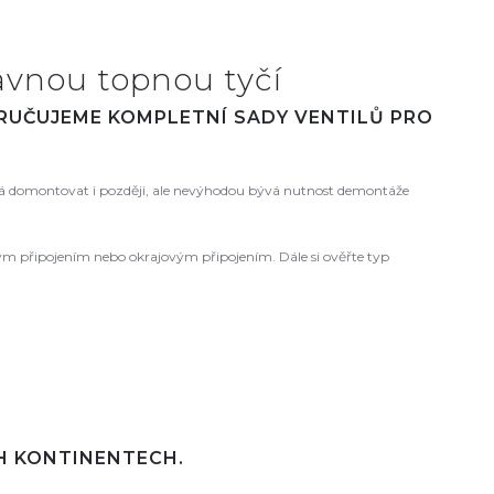
avnou topnou tyčí
ORUČUJEME KOMPLETNÍ SADY VENTILŮ PRO
 domontovat i později, ale nevýhodou bývá nutnost demontáže
ovým připojením nebo okrajovým připojením. Dále si ověřte typ
CH KONTINENTECH.