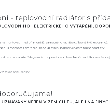
í - teplovodní radiátor s příd
EPLOVODNÍHO I ELEKTRICKÉHO VYTÁPĚNÍ, DOP
namontovat hned při montáži samotného radiátoru. Topná tyč je sice možná
ení-li možnost zamrazení nebo uzavření jednotlivé větve topné soustavy.
řte stranu montáže. Zda je varianta pravá nebo levá. Není-li radiátor se střed
Viz sekce příslušenství.
doporučujeme!
UZNÁVÁNY NEJEN V ZEMÍCH EU, ALE I NA JINÝ