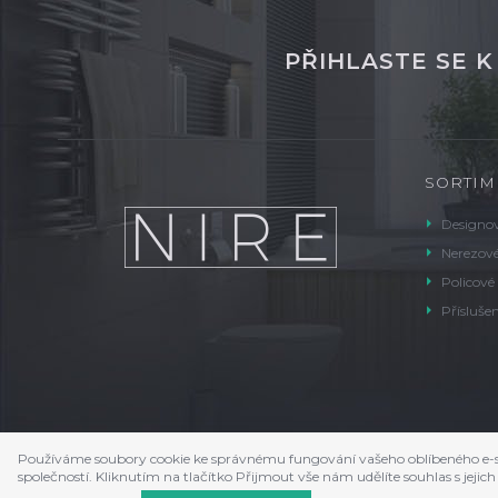
PŘIHLASTE SE 
SORTIM
Designov
Nerezové
Policové
Příslušen
Používáme soubory cookie ke správnému fungování vašeho oblíbeného e-s
společností. Kliknutím na tlačítko Přijmout vše nám udělíte souhlas s je