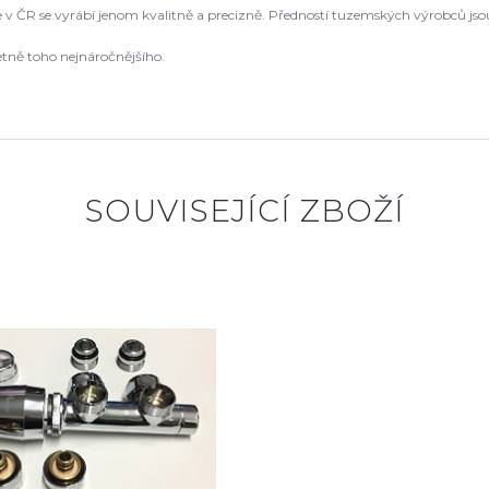
že v ČR se vyrábí jenom kvalitně a precizně. Předností tuzemských výrobců js
etně toho nejnáročnějšího.
SOUVISEJÍCÍ ZBOŽÍ