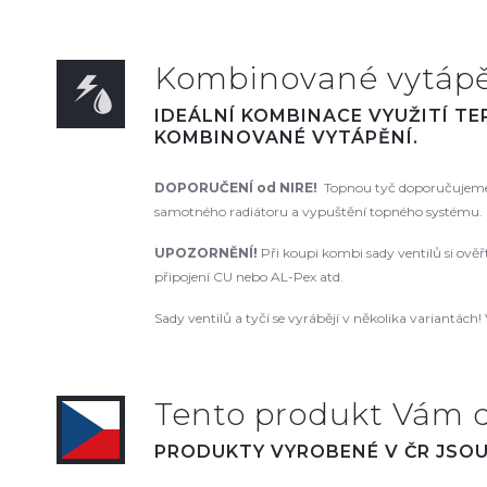
Kombinované vytápěn
IDEÁLNÍ KOMBINACE VYUŽITÍ T
KOMBINOVANÉ VYTÁPĚNÍ.
DOPORUČENÍ od NIRE!
Topnou tyč doporučujeme 
samotného radiátoru a vypuštění topného systému. N
UPOZORNĚNÍ!
Při koupi kombi sady ventilů si ově
připojení CU nebo AL-Pex atd.
Sady ventilů a tyčí se vyrábějí v několika variantách! 
Tento produkt Vám 
PRODUKTY VYROBENÉ V ČR JSOU 