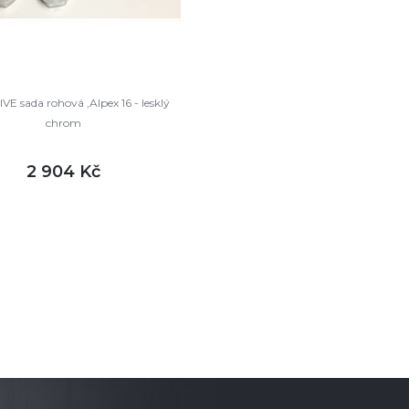
E sada rohová ,Alpex 16 - lesklý
chrom
2 904 Kč
DETAIL
m