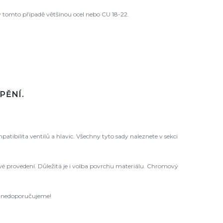
 tomto případě většinou ocel nebo CU 18-22.
PĚNÍ.
ibilita ventilů a hlavic. Všechny tyto sady naleznete v sekci
 levé provedení. Důležitá je i volba povrchu materiálu. Chromový
ců nedoporučujeme!