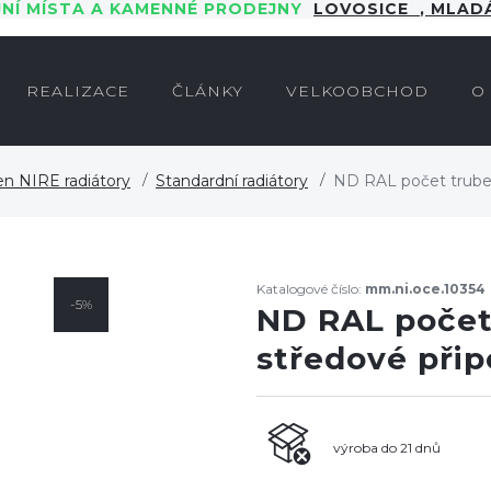
JNÍ MÍSTA A KAMENNÉ PRODEJNY
LOVOSICE
,
MLADÁ
REALIZACE
ČLÁNKY
VELKOOBCHOD
O
en NIRE radiátory
Standardní radiátory
ND RAL počet trubek
Katalogové číslo:
mm.ni.oce.10354
-5%
ND RAL počet 
středové při
výroba do 21 dnů