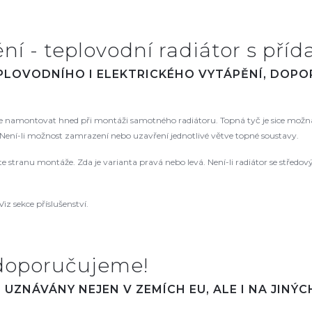
í - teplovodní radiátor s příd
EPLOVODNÍHO I ELEKTRICKÉHO VYTÁPĚNÍ, DOP
namontovat hned při montáži samotného radiátoru. Topná tyč je sice možná
ení-li možnost zamrazení nebo uzavření jednotlivé větve topné soustavy.
řte stranu montáže. Zda je varianta pravá nebo levá. Není-li radiátor se střed
Viz sekce příslušenství.
doporučujeme!
UZNÁVÁNY NEJEN V ZEMÍCH EU, ALE I NA JINÝ