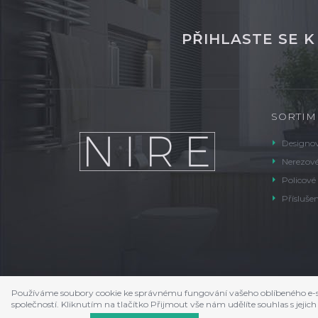
PŘIHLASTE SE 
SORTIM
Designov
Nerezové
Policové
Příslušen
Používáme soubory cookie ke správnému fungování vašeho oblíbeného e-s
společností. Kliknutím na tlačítko Přijmout vše nám udělíte souhlas s je