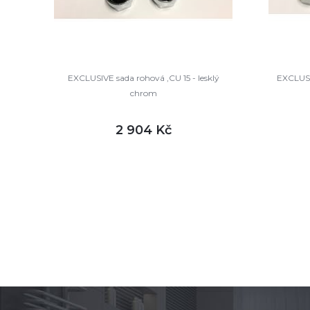
EXCLUSIVE sada rohová ,CU 15 - lesklý
EXCLUSIV
chrom
2 904 Kč
DETAIL
skladem
sklade