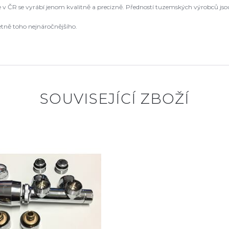
že v ČR se vyrábí jenom kvalitně a precizně. Předností tuzemských výrobců js
etně toho nejnáročnějšího.
SOUVISEJÍCÍ ZBOŽÍ