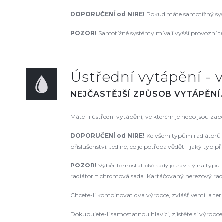
DOPORUČENÍ od NIRE
!
Pokud máte samotížný syst
POZOR!
Samotížné systémy mívají vyšší provozní te
Ústřední vytápění - v
NEJČASTĚJŠÍ ZPŮSOB VYTÁPĚNÍ
Máte-li ústřední vytápění, ve kterém je nebo jsou za
DOPORUČENÍ od NIRE!
Ke všem typům radiátorů d
příslušenství. Jediné, co je potřeba vědět - jaký typ p
POZOR!
Výběr temostatické sady je závislý na typu p
radiátor = chromová sada. Kartáčovaný nerezový radiá
Chcete-li kombinovat dva výrobce, zvlášť ventil a te
Dokupujete-li samostatnou hlavici, zjistěte si výrobce a