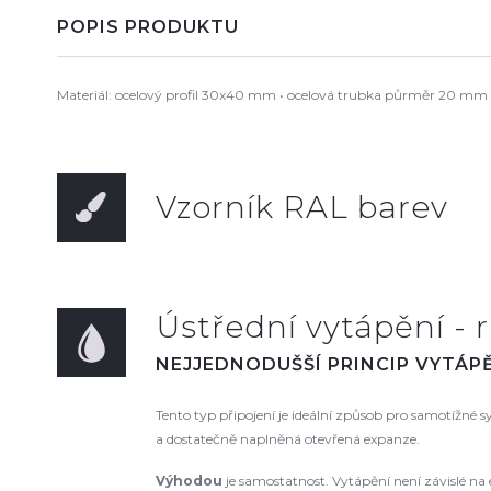
POPIS PRODUKTU
Materiál: ocelový profil 30x40 mm • ocelová trubka půrměr 20 mm P
Vzorník RAL barev
Ústřední vytápění - r
NEJJEDNODUŠŠÍ PRINCIP VYTÁPĚ
Tento typ připojení je ideální způsob pro samotížné
a dostatečně naplněná otevřená expanze.
Výhodou
je samostatnost. Vytápění není závislé na