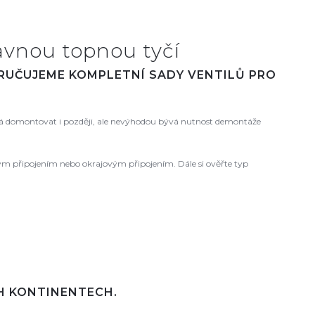
avnou topnou tyčí
ORUČUJEME KOMPLETNÍ SADY VENTILŮ PRO
 domontovat i později, ale nevýhodou bývá nutnost demontáže
ovým připojením nebo okrajovým připojením. Dále si ověřte typ
CH KONTINENTECH.