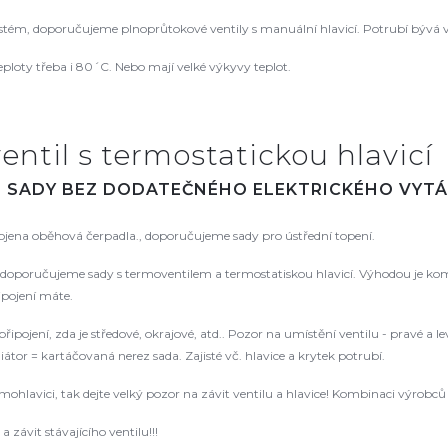
ém, doporučujeme plnoprůtokové ventily s manuální hlavicí. Potrubí bývá v
ploty třeba i 80´C. Nebo mají velké výkyvy teplot.
entil s termostatickou hlavicí
. SADY BEZ DODATEČNÉHO ELEKTRICKÉHO VYTÁ
pojena oběhová čerpadla., doporučujeme sady pro ústřední topení.
oporučujeme sady s termoventilem a termostatiskou hlavicí. Výhodou je kompat
řipojení máte.
řipojení, zda je středové, okrajové, atd.. Pozor na umístění ventilu - pravé a
tor = kartáčovaná nerez sada. Zajisté vč. hlavice a krytek potrubí.
rmohlavici, tak dejte velký pozor na závit ventilu a hlavice! Kombinaci výrob
 závit stávajícího ventilu!!!