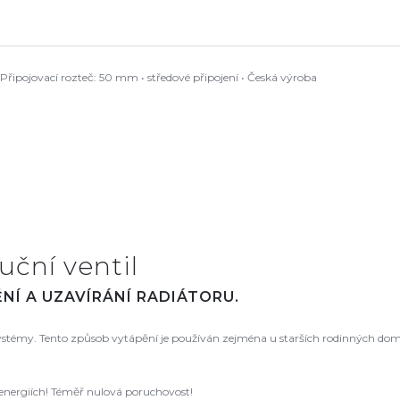
řipojovací rozteč: 50 mm • středové připojení • Česká výroba
uční ventil
NÍ A UZAVÍRÁNÍ RADIÁTORU.
 systémy. Tento způsob vytápění je používán zejména u starších rodinných dom
 energiích! Téměř nulová poruchovost!