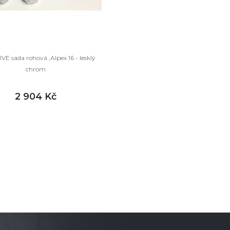
E sada rohová ,Alpex 16 - lesklý
chrom
2 904 Kč
DETAIL
m