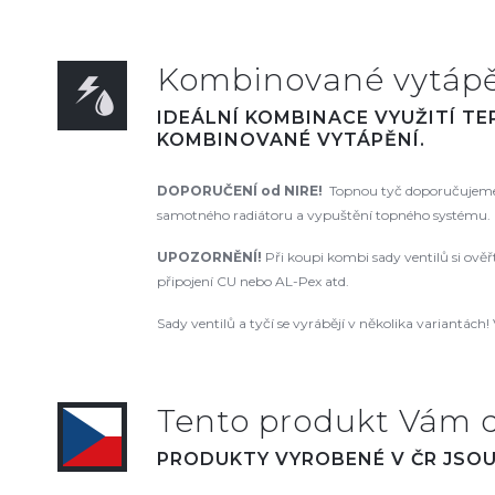
Kombinované vytápěn
IDEÁLNÍ KOMBINACE VYUŽITÍ T
KOMBINOVANÉ VYTÁPĚNÍ.
DOPORUČENÍ od NIRE!
Topnou tyč doporučujeme 
samotného radiátoru a vypuštění topného systému. N
UPOZORNĚNÍ!
Při koupi kombi sady ventilů si ově
připojení CU nebo AL-Pex atd.
Sady ventilů a tyčí se vyrábějí v několika variantách! 
Tento produkt Vám 
PRODUKTY VYROBENÉ V ČR JSOU 