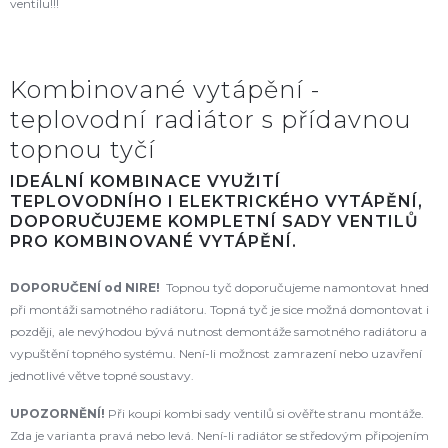
ventilu!!!
Kombinované vytápění -
teplovodní radiátor s přídavnou
topnou tyčí
IDEÁLNÍ KOMBINACE VYUŽITÍ
TEPLOVODNÍHO I ELEKTRICKÉHO VYTÁPĚNÍ,
DOPORUČUJEME KOMPLETNÍ SADY VENTILŮ
PRO KOMBINOVANÉ VYTÁPĚNÍ.
DOPORUČENÍ od NIRE!
Topnou tyč doporučujeme namontovat hned
při montáži samotného radiátoru. Topná tyč je sice možná domontovat i
později, ale nevýhodou bývá nutnost demontáže samotného radiátoru a
vypuštění topného systému. Není-li možnost zamrazení nebo uzavření
jednotlivé větve topné soustavy.
UPOZORNĚNÍ!
Při koupi kombi sady ventilů si ověřte stranu montáže.
Zda je varianta pravá nebo levá. Není-li radiátor se středovým připojením