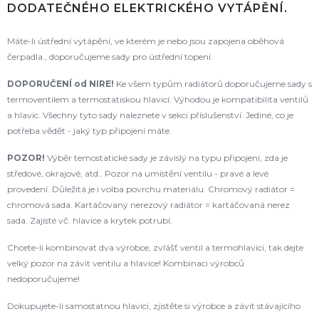
DODATEČNÉHO ELEKTRICKÉHO VYTÁPĚNÍ.
Máte-li ústřední vytápění, ve kterém je nebo jsou zapojena oběhová
čerpadla., doporučujeme sady pro ústřední topení.
DOPORUČENÍ od NIRE!
Ke všem typům radiátorů doporučujeme sady s
termoventilem a termostatiskou hlavicí. Výhodou je kompatibilita ventilů
a hlavic. Všechny tyto sady naleznete v sekci příslušenství. Jediné, co je
potřeba vědět - jaký typ připojení máte.
POZOR!
Výběr temostatické sady je závislý na typu připojení, zda je
středové, okrajové, atd.. Pozor na umístění ventilu - pravé a levé
provedení. Důležitá je i volba povrchu materiálu. Chromový radiátor =
chromová sada. Kartáčovaný nerezový radiátor = kartáčovaná nerez
sada. Zajisté vč. hlavice a krytek potrubí.
Chcete-li kombinovat dva výrobce, zvlášť ventil a termohlavici, tak dejte
velký pozor na závit ventilu a hlavice! Kombinaci výrobců
nedoporučujeme!
Dokupujete-li samostatnou hlavici, zjistěte si výrobce a závit stávajícího