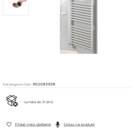
Katalogové číslo:
902083938
výroba do 21 dnů
Přidat mezi oblíbené
Dotaz na produkt