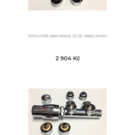
EXCLUSIVE sada rohová ,CU 15 - lesklý chrom
2 904 Kč
DETAIL
skladem