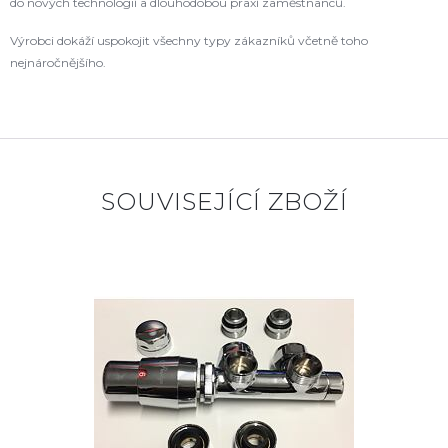
do nových technologií a dlouhodobou praxí zaměstnanců.
Výrobci dokáží uspokojit všechny typy zákazníků včetně toho
nejnáročnějšího.
SOUVISEJÍCÍ ZBOŽÍ