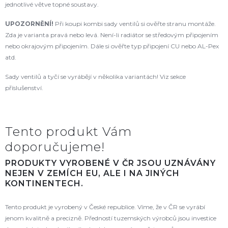
jednotlivé větve topné soustavy.
UPOZORNĚNÍ!
Při koupi kombi sady ventilů si ověřte stranu montáže.
Zda je varianta pravá nebo levá. Není-li radiátor se středovým připojením
nebo okrajovým připojením. Dále si ověřte typ připojení CU nebo AL-Pex
atd.
Sady ventilů a tyčí se vyrábějí v několika variantách! Viz sekce
příslušenství.
Tento produkt Vám
doporučujeme!
PRODUKTY VYROBENÉ V ČR JSOU UZNÁVÁNY
NEJEN V ZEMÍCH EU, ALE I NA JINÝCH
KONTINENTECH.
Tento produkt je vyrobený v České republice. Víme, že v ČR se vyrábí
jenom kvalitně a precizně. Předností tuzemských výrobců jsou investice