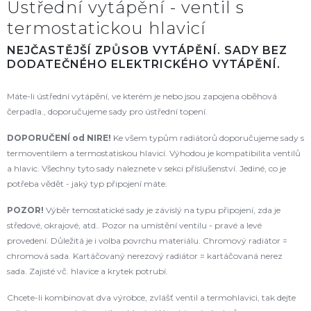
Ústřední vytápění - ventil s
termostatickou hlavicí
NEJČASTĚJŠÍ ZPŮSOB VYTÁPĚNÍ. SADY BEZ
DODATEČNÉHO ELEKTRICKÉHO VYTÁPĚNÍ.
Máte-li ústřední vytápění, ve kterém je nebo jsou zapojena oběhová
čerpadla., doporučujeme sady pro ústřední topení.
DOPORUČENÍ od NIRE!
Ke všem typům radiátorů doporučujeme sady s
termoventilem a termostatiskou hlavicí. Výhodou je kompatibilita ventilů
a hlavic. Všechny tyto sady naleznete v sekci příslušenství. Jediné, co je
potřeba vědět - jaký typ připojení máte.
POZOR!
Výběr temostatické sady je závislý na typu připojení, zda je
středové, okrajové, atd.. Pozor na umístění ventilu - pravé a levé
provedení. Důležitá je i volba povrchu materiálu. Chromový radiátor =
chromová sada. Kartáčovaný nerezový radiátor = kartáčovaná nerez
sada. Zajisté vč. hlavice a krytek potrubí.
Chcete-li kombinovat dva výrobce, zvlášť ventil a termohlavici, tak dejte