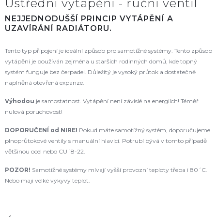
Ústřední vytápění - ruční ventil
NEJJEDNODUŠŠÍ PRINCIP VYTÁPĚNÍ A
UZAVÍRÁNÍ RADIÁTORU.
Tento typ připojení je ideální způsob pro samotížné systémy. Tento způsob
vytápění je používán zejména u starších rodinných domů, kde topný
systém funguje bez čerpadel. Důležitý je vysoký průtok a dostatečně
naplněná otevřená expanze.
Výhodou
je samostatnost. Vytápění není závislé na energiích! Téměř
nulová poruchovost!
DOPORUČENÍ od NIRE
!
Pokud máte samotížný systém, doporučujeme
plnoprůtokové ventily s manuální hlavicí. Potrubí bývá v tomto případě
většinou ocel nebo CU 18-22.
POZOR!
Samotížné systémy mívají vyšší provozní teploty třeba i 80´C.
Nebo mají velké výkyvy teplot.