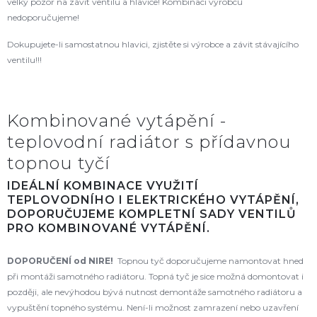
velký pozor na závit ventilu a hlavice! Kombinaci výrobců
nedoporučujeme!
Dokupujete-li samostatnou hlavici, zjistěte si výrobce a závit stávajícího
ventilu!!!
Kombinované vytápění -
teplovodní radiátor s přídavnou
topnou tyčí
IDEÁLNÍ KOMBINACE VYUŽITÍ
TEPLOVODNÍHO I ELEKTRICKÉHO VYTÁPĚNÍ,
DOPORUČUJEME KOMPLETNÍ SADY VENTILŮ
PRO KOMBINOVANÉ VYTÁPĚNÍ.
DOPORUČENÍ od NIRE!
Topnou tyč doporučujeme namontovat hned
při montáži samotného radiátoru. Topná tyč je sice možná domontovat i
později, ale nevýhodou bývá nutnost demontáže samotného radiátoru a
vypuštění topného systému. Není-li možnost zamrazení nebo uzavření