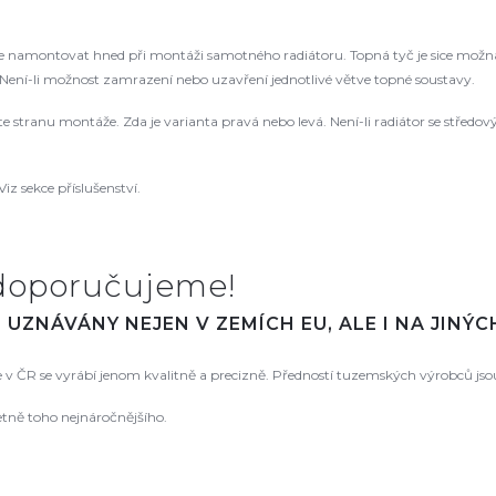
namontovat hned při montáži samotného radiátoru. Topná tyč je sice možná
ení-li možnost zamrazení nebo uzavření jednotlivé větve topné soustavy.
řte stranu montáže. Zda je varianta pravá nebo levá. Není-li radiátor se střed
Viz sekce příslušenství.
doporučujeme!
UZNÁVÁNY NEJEN V ZEMÍCH EU, ALE I NA JINÝ
že v ČR se vyrábí jenom kvalitně a precizně. Předností tuzemských výrobců js
etně toho nejnáročnějšího.