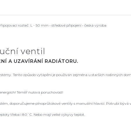
pojovací rozteč: L - 50 mm • středové připojení • česká výroba
uční ventil
NÍ A UZAVÍRÁNÍ RADIÁTORU.
 systémy. Tento způsob vytápění je používán zejména u starších rodinných dom
 energiích! Téměř nulová poruchovost!
ém, doporučujeme plnoprůtokové ventily s manuální hlavicí. Potrubí bývá v
ploty třeba i 80´C. Nebo mají velké výkyvy teplot.