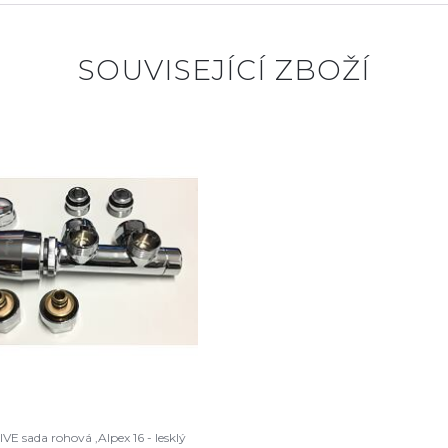
SOUVISEJÍCÍ ZBOŽÍ
E sada rohová ,Alpex 16 - lesklý