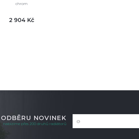
chrom
2 904 Kč
DETAIL
m
K ODBĚRU NOVINEK
nabízíme přes 200 druhů radiátorů