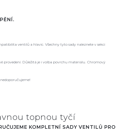
PĚNÍ.
ibilita ventilů a hlavic. Všechny tyto sady naleznete v sekci
 levé provedení. Důležitá je i volba povrchu materiálu. Chromový
ců nedoporučujeme!
avnou topnou tyčí
ORUČUJEME KOMPLETNÍ SADY VENTILŮ PRO