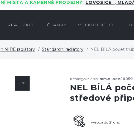
JNÍ MÍSTA A KAMENNÉ PRODEJNY
LOVOSICE
,
MLADÁ
REALIZACE
ČLÁNKY
VELKOOBCHOD
O
n NIRE radiátory
Standardní radiátory
NEL BÍLÁ počet trub
Katalogové číslo:
mm.ni.oce.10059
-5%
NEL BÍLÁ poče
středové při
výroba do 21 dnů