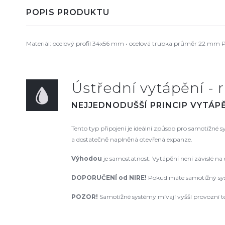
POPIS PRODUKTU
Materiál: ocelový profil 34x56 mm • ocelová trubka průměr 22 mm Při
Ústřední vytápění - r
NEJJEDNODUŠŠÍ PRINCIP VYTÁPĚ
Tento typ připojení je ideální způsob pro samotížné
a dostatečně naplněná otevřená expanze.
Výhodou
je samostatnost. Vytápění není závislé na
DOPORUČENÍ od NIRE
!
Pokud máte samotížný syst
POZOR!
Samotížné systémy mívají vyšší provozní te