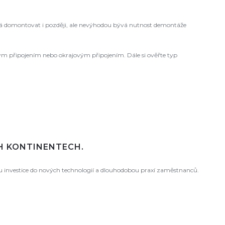
 domontovat i později, ale nevýhodou bývá nutnost demontáže
ovým připojením nebo okrajovým připojením. Dále si ověřte typ
CH KONTINENTECH.
ou investice do nových technologií a dlouhodobou praxí zaměstnanců.