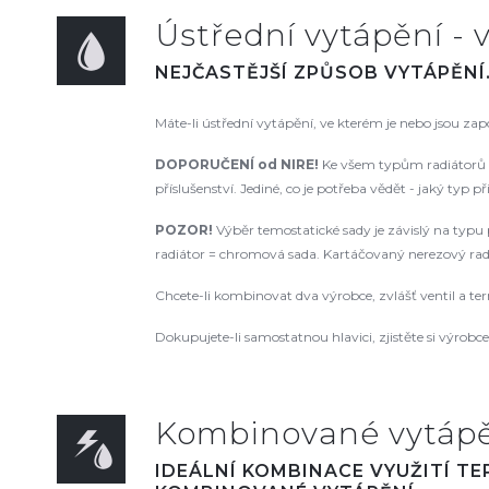
Ústřední vytápění - v
NEJČASTĚJŠÍ ZPŮSOB VYTÁPĚNÍ
Máte-li ústřední vytápění, ve kterém je nebo jsou za
DOPORUČENÍ od NIRE!
Ke všem typům radiátorů d
příslušenství. Jediné, co je potřeba vědět - jaký typ p
POZOR!
Výběr temostatické sady je závislý na typu p
radiátor = chromová sada. Kartáčovaný nerezový radiá
Chcete-li kombinovat dva výrobce, zvlášť ventil a te
Dokupujete-li samostatnou hlavici, zjistěte si výrobce a
Kombinované vytápěn
IDEÁLNÍ KOMBINACE VYUŽITÍ T