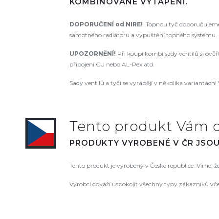
KOMBINOVANÉ VYTÁPĚNÍ.
DOPORUČENÍ od NIRE!
Topnou tyč doporučujeme 
samotného radiátoru a vypuštění topného systému. N
UPOZORNĚNÍ!
Při koupi kombi sady ventilů si ově
připojení CU nebo AL-Pex atd.
Sady ventilů a tyčí se vyrábějí v několika variantách! 
Tento produkt Vám 
PRODUKTY VYROBENÉ V ČR JSOU 
Tento produkt je vyrobený v České republice. Víme, 
Výrobci dokáží uspokojit všechny typy zákazníků vč