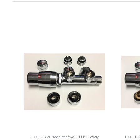
EXCLUSIVE sada rohová ,CU 15 - lesklý
EXCLUSIV