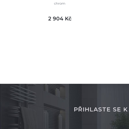
chrom
2 904 Kč
DETAIL
skladem
sklade
PŘIHLASTE SE 