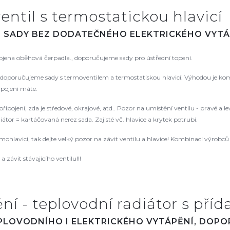
entil s termostatickou hlavicí
. SADY BEZ DODATEČNÉHO ELEKTRICKÉHO VYTÁ
pojena oběhová čerpadla., doporučujeme sady pro ústřední topení.
oporučujeme sady s termoventilem a termostatiskou hlavicí. Výhodou je kompat
řipojení máte.
řipojení, zda je středové, okrajové, atd.. Pozor na umístění ventilu - pravé a
tor = kartáčovaná nerez sada. Zajisté vč. hlavice a krytek potrubí.
rmohlavici, tak dejte velký pozor na závit ventilu a hlavice! Kombinaci výrob
 závit stávajícího ventilu!!!
í - teplovodní radiátor s příd
EPLOVODNÍHO I ELEKTRICKÉHO VYTÁPĚNÍ, DOP