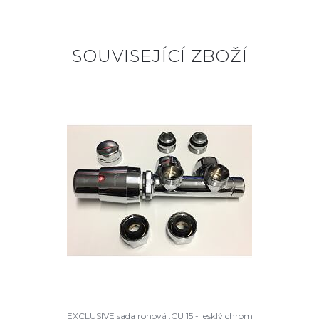
SOUVISEJÍCÍ ZBOŽÍ
EXCLUSIVE sada rohová ,CU 15 - lesklý chrom