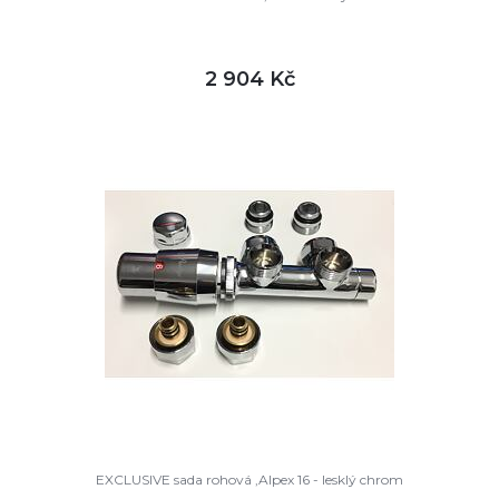
2 904 Kč
DETAIL
skladem
EXCLUSIVE sada rohová ,Alpex 16 - lesklý chrom