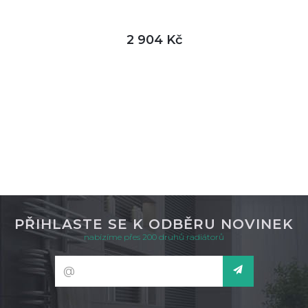
2 904 Kč
DETAIL
skladem
PŘIHLASTE SE K ODBĚRU NOVINEK
nabízíme přes 200 druhů radiátorů