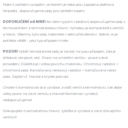
Máte-li ústřední vytápění, ve kterém je nebo jsou zapojena oběhová
čerpadla., doporučujeme sady pro ústřední topení.
DOPORUČENÍ od NIRE!
Ke všem typům radiátorů doporučujeme sady s
termoventilem a termostatiskou hlavicí. Výhodou je kompatibilita ventilů
a hlavic. Všechny tyto sady naleznete v sekci příslušenství. Jediné, co je
potřeba vědět - jaký typ připojení máte.
POZOR!
Výběr temostatické sady je závislý na typu připojení, zda je
středové, okrajové, atd.. Pozor na umístění ventilu - pravé a levé
provedení. Důležitá je i volba povrchu materiálu. Chromový radiátor =
chromová sada. Kartáčovaný nerezový radiátor = kartáčovaná nerez
sada. Zajisté vč. hlavice a krytek potrubí.
Chcete-li kombinovat dva výrobce, zvlášť ventil a termohlavici, tak dejte
velký pozor na závit ventilu a hlavice! Kombinaci výrobců
nedoporučujeme!
Dokupujete-li samostatnou hlavici, zjistěte si výrobce a závit stávajícího
ventilu!!!