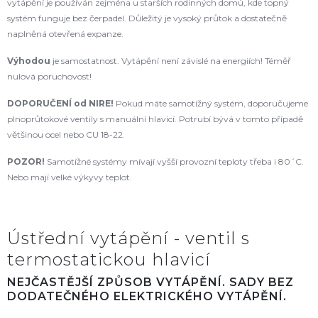
vytápění je používán zejména u starších rodinných domů, kde topný
systém funguje bez čerpadel. Důležitý je vysoký průtok a dostatečně
naplněná otevřená expanze.
Výhodou
je samostatnost. Vytápění není závislé na energiích! Téměř
nulová poruchovost!
DOPORUČENÍ od NIRE
!
Pokud máte samotížný systém, doporučujeme
plnoprůtokové ventily s manuální hlavicí. Potrubí bývá v tomto případě
většinou ocel nebo CU 18-22.
POZOR!
Samotížné systémy mívají vyšší provozní teploty třeba i 80´C.
Nebo mají velké výkyvy teplot.
Ústřední vytápění - ventil s
termostatickou hlavicí
NEJČASTĚJŠÍ ZPŮSOB VYTÁPĚNÍ. SADY BEZ
DODATEČNÉHO ELEKTRICKÉHO VYTÁPĚNÍ.