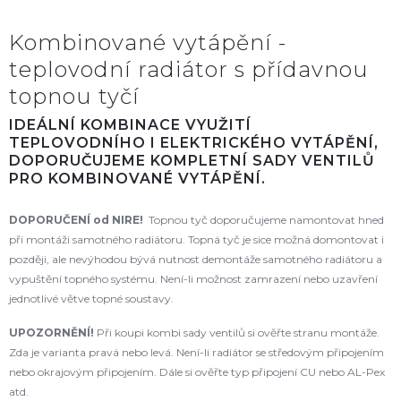
Kombinované vytápění -
teplovodní radiátor s přídavnou
topnou tyčí
IDEÁLNÍ KOMBINACE VYUŽITÍ
TEPLOVODNÍHO I ELEKTRICKÉHO VYTÁPĚNÍ,
DOPORUČUJEME KOMPLETNÍ SADY VENTILŮ
PRO KOMBINOVANÉ VYTÁPĚNÍ.
DOPORUČENÍ od NIRE!
Topnou tyč doporučujeme namontovat hned
při montáži samotného radiátoru. Topná tyč je sice možná domontovat i
později, ale nevýhodou bývá nutnost demontáže samotného radiátoru a
vypuštění topného systému. Není-li možnost zamrazení nebo uzavření
jednotlivé větve topné soustavy.
UPOZORNĚNÍ!
Při koupi kombi sady ventilů si ověřte stranu montáže.
Zda je varianta pravá nebo levá. Není-li radiátor se středovým připojením
nebo okrajovým připojením. Dále si ověřte typ připojení CU nebo AL-Pex
atd.