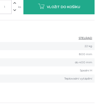
VLOŽIT DO KOŠÍKU
ks
STELRAD
22 kg
800 mm
do 400 mm
Spodní H
Teplovodní vytápění