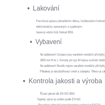
Lakování
Povrchová úprava odmaštěním tělesa, fosfátováním fosfor
elektrostaticky naneseným a vypáleným,
barevný odstín bílá Stelrad 9016.
Vybavení
Na radiátorech Compact jsou navařené montážní příchytky 
1800 mm tři ks ). Konzoly pro typ 44 nejsou součástí dod
Na radiátorech Novello nejsou navařené montážní příchytky
Přibalený je odvzdušňovací ventil a záslepka. Těleso je z
Kontrola jakosti a výroba
Řízení jakosti dle EN ISO 9001.
Tepelný výkon je ověřen podle EN 442.
Provedení odpovídá bezpečnostním směrnicím BAGUV.