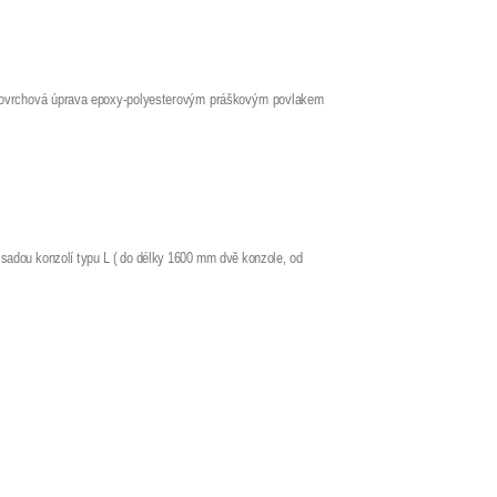
 povrchová úprava epoxy-polyesterovým práškovým povlakem
 sadou konzolí typu L ( do délky 1600 mm dvě konzole, od