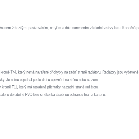
ečnanem železitým, pasivováním, omytím a dále nanesením základní vrstvy laku. Konečná
kromě T44, který nemá navařené příchytky na zadní straně radiátoru. Radiátory jsou vybavené
ávky. Je nutno objednat podle druhu upevnění na stěnu nebo na zem.
 kromě T11, který má navařené příchytky na zadní straně radiátoru.
abaleno do odolné PVC-fólie s několikanásobnou ochranou hran z kartonu.