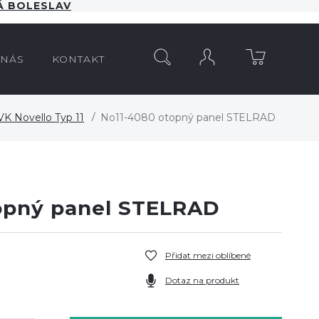
 BOLESLAV
HLEDAT
 NÁS
KONTAKT
VK Novello Typ 11
No11-4080 otopný panel STELRAD
opný panel STELRAD
Přidat mezi oblíbené
Dotaz na produkt