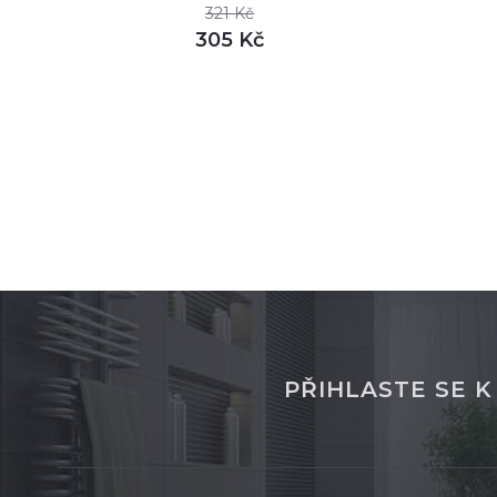
321 Kč
305 Kč
DETAIL
skladem
PŘIHLASTE SE 