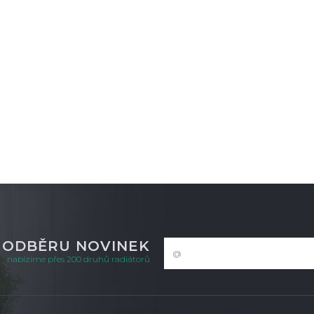
K ODBĚRU NOVINEK
nabízíme přes 200 druhů radiátorů
Hloubka: T11-61 mm/ T21-77 mm/ T22 -100 mm/ T33