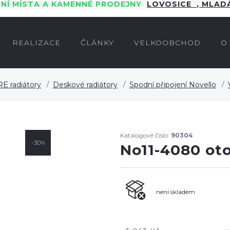
JNÍ MÍSTA A KAMENNÉ PRODEJNY
LOVOSICE
,
MLADÁ
REALIZACE
ČLÁNKY
VELKOOBCHOD
O
E radiátory
Deskové radiátory
Spodní připojení Novello
Katalogové číslo:
90304
-30%
No11-4080 ot
není skladem