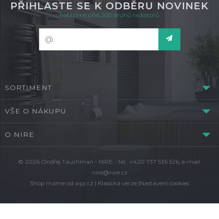
PŘIHLASTE SE K ODBĚRU NOVINEK
nabízíme přes 200 druhů radiátorů
SORTIMENT
VŠE O NÁKUPU
O NIRE
© 2026 Ondřej Tauchman - NIRE - tel.: +420 737 536 526, e-mail:
nire@nire.cz
Shop máme od
wpj.cz
|
Klasická verze
|
Nastavení cookies