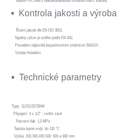
odolné PVC-fólie s několikanásobnou ochranou hran z kartonu.
Kontrola jakosti a výroba
Řízení jakosti dle EN ISO 9001.
Tepelný výkon je ověřen podle EN 442.
Provedení odpovídá bezpečnostním směrnicím BAGUV.
Výroba Holadsko
Technické parametry
Typy: 11/21/22/33/44
Připojení: 4 x 1/2" - vnitřní závit
Pracovní tlak: 1,0 MPa
Teplota topné vody: do 110 °C
Výška: 200,300,400,500, 600 a 900 mm