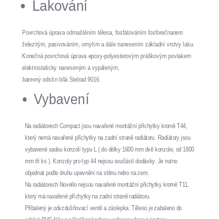
Lakování
Povrchová úprava odmaštěním tělesa, fosfátováním fosforečnanem
železitým, pasivováním, omytím a dále nanesením základní vrstvy laku.
Konečná povrchová úprava epoxy-polyesterovým práškovým povlakem
elektrostaticky naneseným a vypáleným,
barevný odstín bílá Stelrad 9016.
Vybavení
Na radiátorech Compact jsou navařené montážní příchytky kromě T44,
který nemá navařené příchytky na zadní straně radiátoru. Radiátory jsou
vybavené sadou konzolí typu L ( do délky 1600 mm dvě konzole, od 1800
mm tři ks ). Konzoly pro typ 44 nejsou součástí dodávky. Je nutno
objednat podle druhu upevnění na stěnu nebo na zem.
Na radiátorech Novello nejsou navařené montážní příchytky kromě T11,
který má navařené příchytky na zadní straně radiátoru.
Přibalený je odvzdušňovací ventil a záslepka. Těleso je zabaleno do