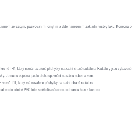
ečnanem železitým, pasivováním, omytím a dále nanesením základní vrstvy laku. Konečná
kromě T44, který nemá navařené příchytky na zadní straně radiátoru. Radiátory jsou vybavené
ávky. Je nutno objednat podle druhu upevnění na stěnu nebo na zem.
 kromě T11, který má navařené příchytky na zadní straně radiátoru.
abaleno do odolné PVC-fólie s několikanásobnou ochranou hran z kartonu.