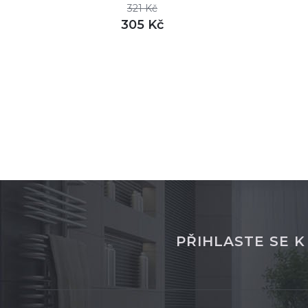
321 Kč
305 Kč
DETAIL
skladem
PŘIHLASTE SE 