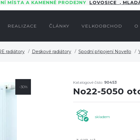
JNÍ MÍSTA A KAMENNÉ PRODEJNY
LOVOSICE
,
MLADÁ
REALIZACE
ČLÁNKY
VELKOOBCHOD
O
E radiátory
Deskové radiátory
Spodní připojení Novello
Katalogové číslo:
90453
-30%
No22-5050 ot
skladem