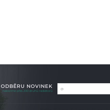
K ODBĚRU NOVINEK
nabízíme přes 200 druhů radiátorů
Hloubka: T11-61 mm/ T21-77 mm/ T22 -100 mm/ T33