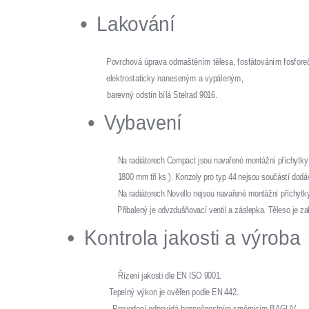
Lakování
Povrchová úprava odmaštěním tělesa, fosfátováním fosfor
elektrostaticky naneseným a vypáleným,
barevný odstín bílá Stelrad 9016.
Vybavení
Na radiátorech Compact jsou navařené montážní příchytky 
1800 mm tři ks ). Konzoly pro typ 44 nejsou součástí dod
Na radiátorech Novello nejsou navařené montážní příchytky
Přibalený je odvzdušňovací ventil a záslepka. Těleso je z
Kontrola jakosti a výroba
Řízení jakosti dle EN ISO 9001.
Tepelný výkon je ověřen podle EN 442.
Provedení odpovídá bezpečnostním směrnicím BAGUV.