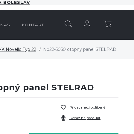
 BOLESLAV
HLEDAT
 NÁS
KONTAKT
VK Novello Typ 22
No22-5050 otopný panel STELRAD
opný panel STELRAD
Přidat mezi oblíbené
Dotaz na produkt