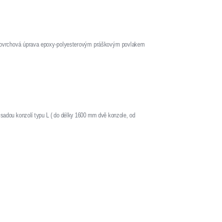
 povrchová úprava epoxy-polyesterovým práškovým povlakem
 sadou konzolí typu L ( do délky 1600 mm dvě konzole, od