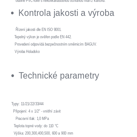
odolné PVC-fólie s několikanásobnou ochranou hran z kartonu.
Kontrola jakosti a výroba
Řízení jakosti dle EN ISO 9001.
Tepelný výkon je ověřen podle EN 442.
Provedení odpovídá bezpečnostním směrnicím BAGUV.
Výroba Holadsko
Technické parametry
Typy: 11/21/22/33/44
Připojení: 4 x 1/2" - vnitřní závit
Pracovní tlak: 1,0 MPa
Teplota topné vody: do 110 °C
Výška: 200,300,400,500, 600 a 900 mm