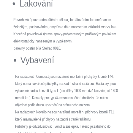
Lakování
Povrchová úprava odmaštěním tělesa, fosfátováním fosforečnanem
železitým, pasivováním, omytím a dále nanesením základní vrstvy laku.
Konečná povrchová úprava epoxy-polyesterovým práškovým povlakem
elektrostaticky naneseným a vypáleným,
barevný odstín bílá Stelrad 9016.
Vybavení
Na radiátorech Compact jsou navařené montážní příchytky kromě T44,
který nemá navařené příchytky na zadní straně radiátoru. Radiátory jsou
vybavené sadou konzolí typu L ( do délky 1600 mm dvě konzole, od 1800
mm tři ks ). Konzoly pro typ 44 nejsou součástí dodávky. Je nutno
objednat podle druhu upevnění na stěnu nebo na zem.
Na radiátorech Novello nejsou navařené montážní příchytky kromě T11,
který má navařené příchytky na zadní straně radiátoru.
Přibalený je odvzdušňovací ventil a záslepka. Těleso je zabaleno do