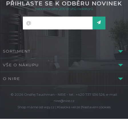
PŘIHLASTE SE K ODBĚRU NOVINEK
nabízíme přes 200 druhů radiátorů
SORTIMENT
VŠE O NÁKUPU
O NIRE
© 2026 Ondřej Tauchman - NIRE - tel.: +420 737 536 526, e-mail:
nire@nire.cz
Shop máme od
wpj.cz
|
Klasická verze
|
Nastavení cookies