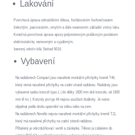
Lakování
Povrchová úprava odmaštěním tělesa, fosfátováním fosforečnanem
železitým, pasivováním, omytím a dále nanesením základní vrstvy laku.
Konečná povrchová úprava epoxy-polyesterovým práškovým povlakem
elektrostaticky naneseným a vypáleným,
barevný odstín bílá Stelrad 9016.
Vybavení
Na radiátorech Compact jsou navařené montážní příchytky kromě T44,
který nemá navařené příchytky na zadní straně radiátoru. Radiátory jsou
vybavené sadou konzolí typu L ( do délky 1600 mm dvě konzole, od 1800
mm tři ks ). Konzoly pro typ 44 nejsou součástí dodávky. Je nutno
objednat podle druhu upevnění na stěnu nebo na zem.
Na radiátorech Novello nejsou navařené montážní příchytky kromě T11,
který má navařené příchytky na zadní straně radiátoru.
Přibalený je odvzdušňovací ventil a záslepka. Těleso je zabaleno do