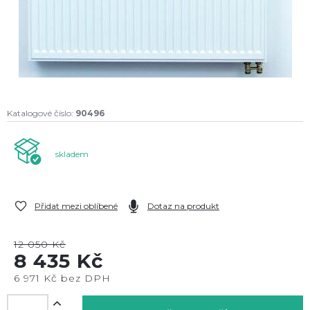
Katalogové číslo:
90496
skladem
Přidat mezi oblíbené
Dotaz na produkt
12 050 Kč
8 435 Kč
6 971 Kč bez DPH