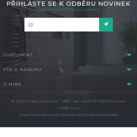
PŘIHLASTE SE K ODBĚRU NOVINEK
nabízíme přes 200 druhů radiátorů
SORTIMENT
VŠE O NÁKUPU
O NIRE
© 2026 Ondřej Tauchman - NIRE - tel.: +420 737 536 526, e-mail:
nire@nire.cz
Shop máme od
wpj.cz
|
Klasická verze
|
Nastavení cookies