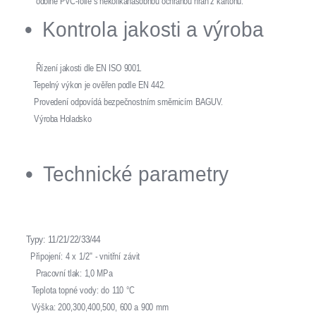
odolné PVC-fólie s několikanásobnou ochranou hran z kartonu.
Kontrola jakosti a výroba
Řízení jakosti dle EN ISO 9001.
Tepelný výkon je ověřen podle EN 442.
Provedení odpovídá bezpečnostním směrnicím BAGUV.
Výroba Holadsko
Technické parametry
Typy: 11/21/22/33/44
Připojení: 4 x 1/2" - vnitřní závit
Pracovní tlak: 1,0 MPa
Teplota topné vody: do 110 °C
Výška: 200,300,400,500, 600 a 900 mm