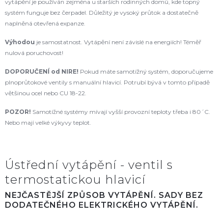
vytápění je používán zejména u starších rodinných domů, kde topný
systém funguje bez čerpadel. Důležitý je vysoký průtok a dostatečně
naplněná otevřená expanze.
Výhodou
je samostatnost. Vytápění není závislé na energiích! Téměř
nulová poruchovost!
DOPORUČENÍ od NIRE
!
Pokud máte samotížný systém, doporučujeme
plnoprůtokové ventily s manuální hlavicí. Potrubí bývá v tomto případě
většinou ocel nebo CU 18-22.
POZOR!
Samotížné systémy mívají vyšší provozní teploty třeba i 80´C.
Nebo mají velké výkyvy teplot.
Ústřední vytápění - ventil s
termostatickou hlavicí
NEJČASTĚJŠÍ ZPŮSOB VYTÁPĚNÍ. SADY BEZ
DODATEČNÉHO ELEKTRICKÉHO VYTÁPĚNÍ.