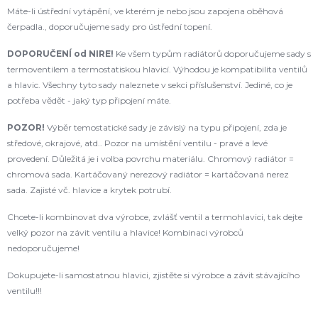
Máte-li ústřední vytápění, ve kterém je nebo jsou zapojena oběhová
čerpadla., doporučujeme sady pro ústřední topení.
DOPORUČENÍ od NIRE!
Ke všem typům radiátorů doporučujeme sady s
termoventilem a termostatiskou hlavicí. Výhodou je kompatibilita ventilů
a hlavic. Všechny tyto sady naleznete v sekci příslušenství. Jediné, co je
potřeba vědět - jaký typ připojení máte.
POZOR!
Výběr temostatické sady je závislý na typu připojení, zda je
středové, okrajové, atd.. Pozor na umístění ventilu - pravé a levé
provedení. Důležitá je i volba povrchu materiálu. Chromový radiátor =
chromová sada. Kartáčovaný nerezový radiátor = kartáčovaná nerez
sada. Zajisté vč. hlavice a krytek potrubí.
Chcete-li kombinovat dva výrobce, zvlášť ventil a termohlavici, tak dejte
velký pozor na závit ventilu a hlavice! Kombinaci výrobců
nedoporučujeme!
Dokupujete-li samostatnou hlavici, zjistěte si výrobce a závit stávajícího
ventilu!!!