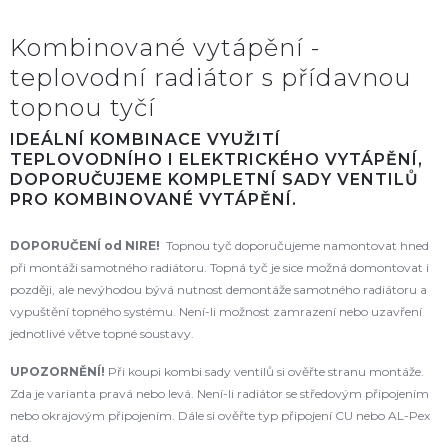
Kombinované vytápění -
teplovodní radiátor s přídavnou
topnou tyčí
IDEÁLNÍ KOMBINACE VYUŽITÍ
TEPLOVODNÍHO I ELEKTRICKÉHO VYTÁPĚNÍ,
DOPORUČUJEME KOMPLETNÍ SADY VENTILŮ
PRO KOMBINOVANÉ VYTÁPĚNÍ.
DOPORUČENÍ od NIRE!
Topnou tyč doporučujeme namontovat hned
při montáži samotného radiátoru. Topná tyč je sice možná domontovat i
později, ale nevýhodou bývá nutnost demontáže samotného radiátoru a
vypuštění topného systému. Není-li možnost zamrazení nebo uzavření
jednotlivé větve topné soustavy.
UPOZORNĚNÍ!
Při koupi kombi sady ventilů si ověřte stranu montáže.
Zda je varianta pravá nebo levá. Není-li radiátor se středovým připojením
nebo okrajovým připojením. Dále si ověřte typ připojení CU nebo AL-Pex
atd.