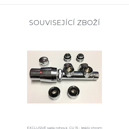
SOUVISEJÍCÍ ZBOŽÍ
EXCLUSIVE sada rohová ,CU 15 - lesklý chrom