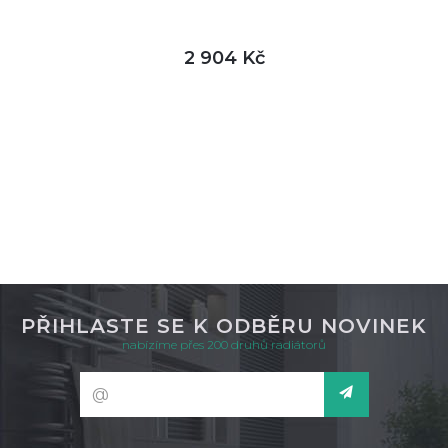
2 904 Kč
DETAIL
skladem
PŘIHLASTE SE K ODBĚRU NOVINEK
nabízíme přes 200 druhů radiátorů