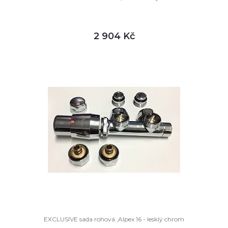
2 904 Kč
DETAIL
skladem
EXCLUSIVE sada rohová ,Alpex 16 - lesklý chrom