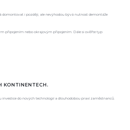
 domontovat i později, ale nevýhodou bývá nutnost demontáže
ovým připojením nebo okrajovým připojením. Dále si ověřte typ
CH KONTINENTECH.
ou investice do nových technologií a dlouhodobou praxí zaměstnanců.