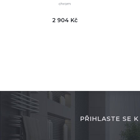
chrom
2 904 Kč
DETAIL
skladem
sklade
PŘIHLASTE SE 