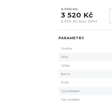
3 705 Kč
3 520 Kč
2 909 Kč bez DPH
PARAMETRY
Značka
Šířka
Výška
Barva
Profil
Typ připojení
Typ vytápění