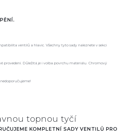
PĚNÍ.
ibilita ventilů a hlavic. Všechny tyto sady naleznete v sekci
 levé provedení. Důležitá je i volba povrchu materiálu. Chromový
ců nedoporučujeme!
avnou topnou tyčí
ORUČUJEME KOMPLETNÍ SADY VENTILŮ PRO