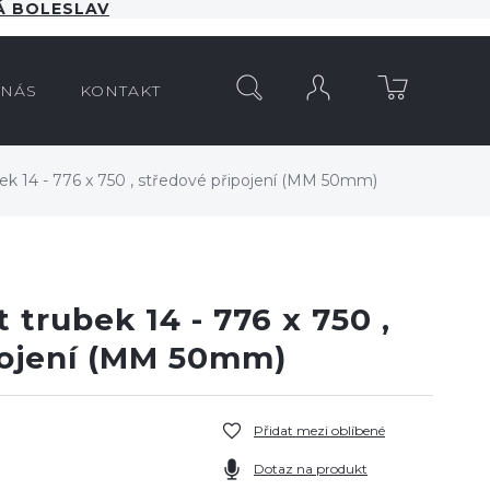
 BOLESLAV
HLEDAT
 NÁS
KONTAKT
k 14 - 776 x 750 , středové připojení (MM 50mm)
 trubek 14 - 776 x 750 ,
pojení (MM 50mm)
Přidat mezi oblíbené
Dotaz na produkt