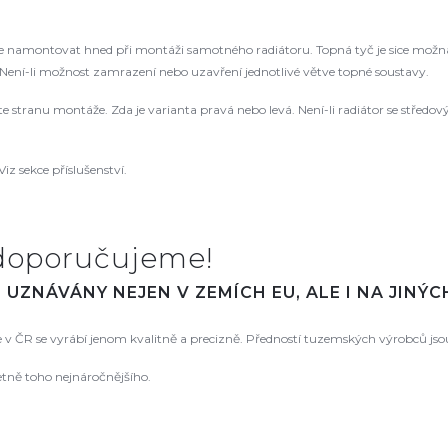
namontovat hned při montáži samotného radiátoru. Topná tyč je sice možná
ení-li možnost zamrazení nebo uzavření jednotlivé větve topné soustavy.
řte stranu montáže. Zda je varianta pravá nebo levá. Není-li radiátor se střed
Viz sekce příslušenství.
doporučujeme!
UZNÁVÁNY NEJEN V ZEMÍCH EU, ALE I NA JINÝ
že v ČR se vyrábí jenom kvalitně a precizně. Předností tuzemských výrobců js
etně toho nejnáročnějšího.