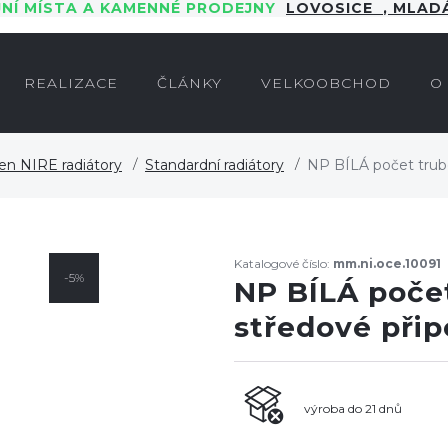
JNÍ MÍSTA A KAMENNÉ PRODEJNY
LOVOSICE
,
MLADÁ
REALIZACE
ČLÁNKY
VELKOOBCHOD
O
en NIRE radiátory
Standardní radiátory
NP BÍLÁ počet trube
Katalogové číslo:
mm.ni.oce.10091
-5%
NP BÍLÁ počet
středové při
výroba do 21 dnů