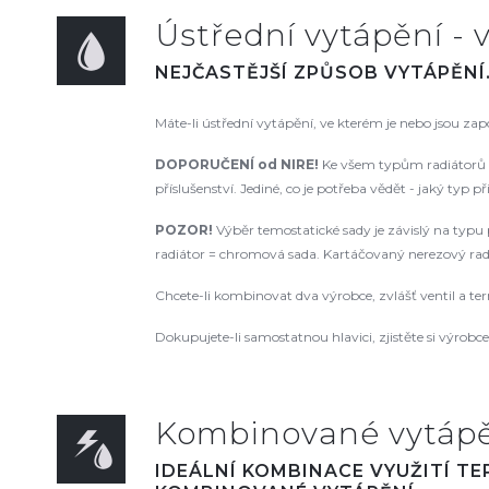
Ústřední vytápění - v
NEJČASTĚJŠÍ ZPŮSOB VYTÁPĚNÍ
Máte-li ústřední vytápění, ve kterém je nebo jsou za
DOPORUČENÍ od NIRE!
Ke všem typům radiátorů d
příslušenství. Jediné, co je potřeba vědět - jaký typ p
POZOR!
Výběr temostatické sady je závislý na typu p
radiátor = chromová sada. Kartáčovaný nerezový radiá
Chcete-li kombinovat dva výrobce, zvlášť ventil a te
Dokupujete-li samostatnou hlavici, zjistěte si výrobce a
Kombinované vytápěn
IDEÁLNÍ KOMBINACE VYUŽITÍ T