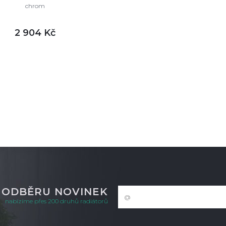
chrom
2 904 Kč
DETAIL
m
K ODBĚRU NOVINEK
nabízíme přes 200 druhů radiátorů