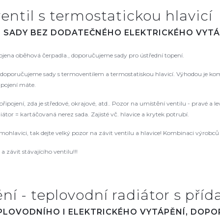
entil s termostatickou hlavicí
. SADY BEZ DODATEČNÉHO ELEKTRICKÉHO VYTÁ
pojena oběhová čerpadla., doporučujeme sady pro ústřední topení.
oporučujeme sady s termoventilem a termostatiskou hlavicí. Výhodou je kompat
řipojení máte.
řipojení, zda je středové, okrajové, atd.. Pozor na umístění ventilu - pravé a
tor = kartáčovaná nerez sada. Zajisté vč. hlavice a krytek potrubí.
rmohlavici, tak dejte velký pozor na závit ventilu a hlavice! Kombinaci výrob
 závit stávajícího ventilu!!!
í - teplovodní radiátor s příd
EPLOVODNÍHO I ELEKTRICKÉHO VYTÁPĚNÍ, DOP