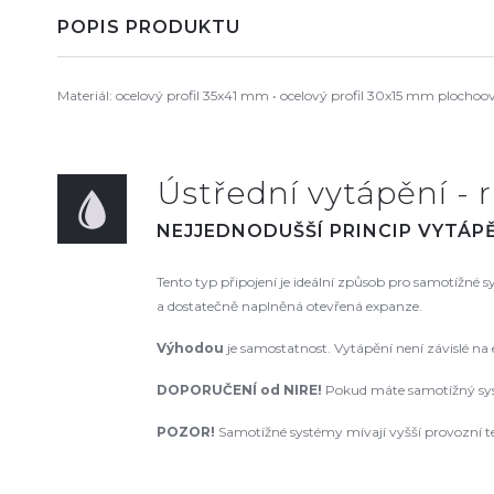
POPIS PRODUKTU
Materiál: ocelový profil 35x41 mm • ocelový profil 30x15 mm plochoov
Ústřední vytápění - r
NEJJEDNODUŠŠÍ PRINCIP VYTÁPĚ
Tento typ připojení je ideální způsob pro samotížné
a dostatečně naplněná otevřená expanze.
Výhodou
je samostatnost. Vytápění není závislé na
DOPORUČENÍ od NIRE
!
Pokud máte samotížný syst
POZOR!
Samotížné systémy mívají vyšší provozní te