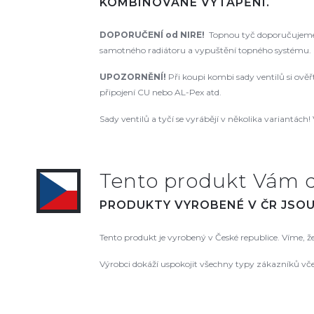
KOMBINOVANÉ VYTÁPĚNÍ.
DOPORUČENÍ od NIRE!
Topnou tyč doporučujeme 
samotného radiátoru a vypuštění topného systému. N
UPOZORNĚNÍ!
Při koupi kombi sady ventilů si ově
připojení CU nebo AL-Pex atd.
Sady ventilů a tyčí se vyrábějí v několika variantách! 
Tento produkt Vám 
PRODUKTY VYROBENÉ V ČR JSOU 
Tento produkt je vyrobený v České republice. Víme, 
Výrobci dokáží uspokojit všechny typy zákazníků vč