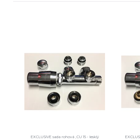
EXCLUSIVE sada rohová ,CU 15 - lesklý
EXCLUSIV