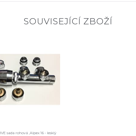
SOUVISEJÍCÍ ZBOŽÍ
E sada rohová ,Alpex 16 - lesklý