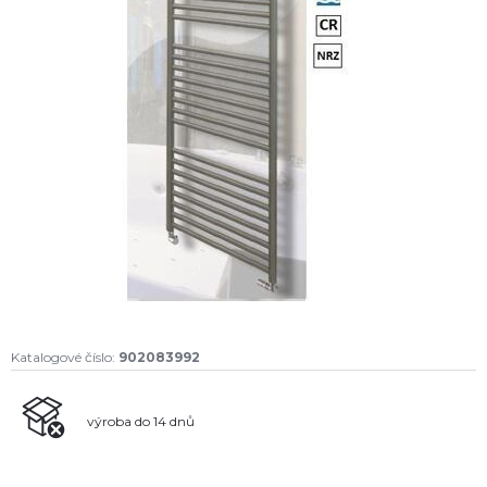
Katalogové číslo:
902083992
výroba do 14 dnů