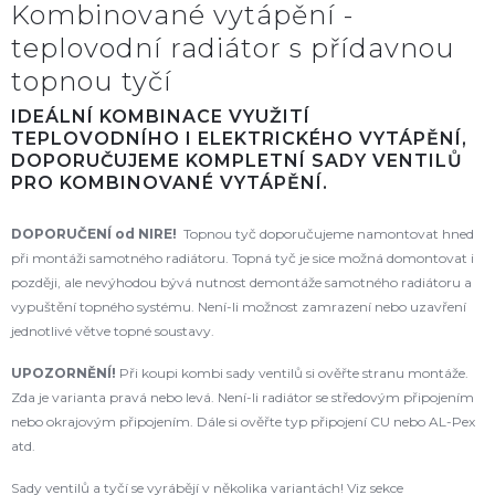
Kombinované vytápění -
teplovodní radiátor s přídavnou
topnou tyčí
IDEÁLNÍ KOMBINACE VYUŽITÍ
TEPLOVODNÍHO I ELEKTRICKÉHO VYTÁPĚNÍ,
DOPORUČUJEME KOMPLETNÍ SADY VENTILŮ
PRO KOMBINOVANÉ VYTÁPĚNÍ.
DOPORUČENÍ od NIRE!
Topnou tyč doporučujeme namontovat hned
při montáži samotného radiátoru. Topná tyč je sice možná domontovat i
později, ale nevýhodou bývá nutnost demontáže samotného radiátoru a
vypuštění topného systému. Není-li možnost zamrazení nebo uzavření
jednotlivé větve topné soustavy.
UPOZORNĚNÍ!
Při koupi kombi sady ventilů si ověřte stranu montáže.
Zda je varianta pravá nebo levá. Není-li radiátor se středovým připojením
nebo okrajovým připojením. Dále si ověřte typ připojení CU nebo AL-Pex
atd.
Sady ventilů a tyčí se vyrábějí v několika variantách! Viz sekce