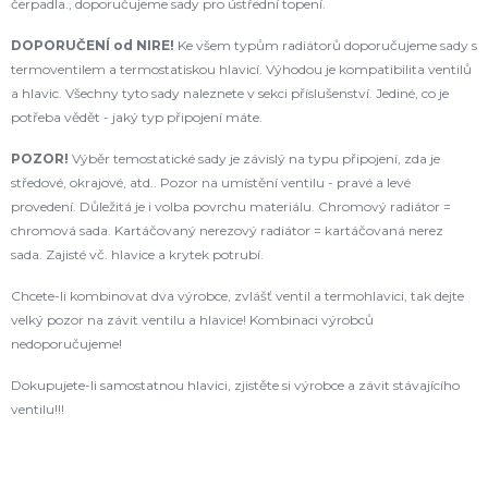
čerpadla., doporučujeme sady pro ústřední topení.
DOPORUČENÍ od NIRE!
Ke všem typům radiátorů doporučujeme sady s
termoventilem a termostatiskou hlavicí. Výhodou je kompatibilita ventilů
a hlavic. Všechny tyto sady naleznete v sekci příslušenství. Jediné, co je
potřeba vědět - jaký typ připojení máte.
POZOR!
Výběr temostatické sady je závislý na typu připojení, zda je
středové, okrajové, atd.. Pozor na umístění ventilu - pravé a levé
provedení. Důležitá je i volba povrchu materiálu. Chromový radiátor =
chromová sada. Kartáčovaný nerezový radiátor = kartáčovaná nerez
sada. Zajisté vč. hlavice a krytek potrubí.
Chcete-li kombinovat dva výrobce, zvlášť ventil a termohlavici, tak dejte
velký pozor na závit ventilu a hlavice! Kombinaci výrobců
nedoporučujeme!
Dokupujete-li samostatnou hlavici, zjistěte si výrobce a závit stávajícího
ventilu!!!