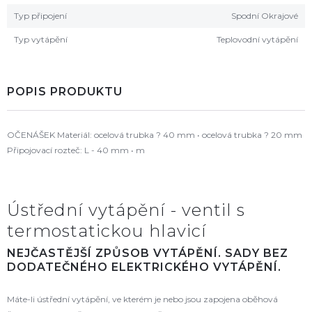
Typ připojení
Spodní Okrajové
Typ vytápění
Teplovodní vytápění
POPIS PRODUKTU
OČENÁŠEK Materiál: ocelová trubka ? 40 mm • ocelová trubka ? 20 mm
Připojovací rozteč: L - 40 mm • m
Ústřední vytápění - ventil s
termostatickou hlavicí
NEJČASTĚJŠÍ ZPŮSOB VYTÁPĚNÍ. SADY BEZ
DODATEČNÉHO ELEKTRICKÉHO VYTÁPĚNÍ.
Máte-li ústřední vytápění, ve kterém je nebo jsou zapojena oběhová