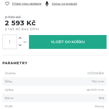
Přidat mezi oblíbené
Dotaz na produkt
2 729 Kč
2 593 Kč
2 143 Kč bez DPH
VLOŽIT DO KOŠÍKU
ks
PARAMETRY
Značka
OČENÁŠEK
Šířka
750 mm
Výška
do 900 mm
Barva
Bílá
Profil
Rovný