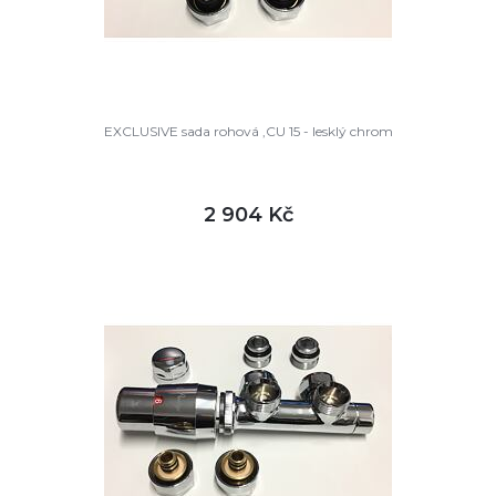
EXCLUSIVE sada rohová ,CU 15 - lesklý chrom
2 904 Kč
DETAIL
skladem