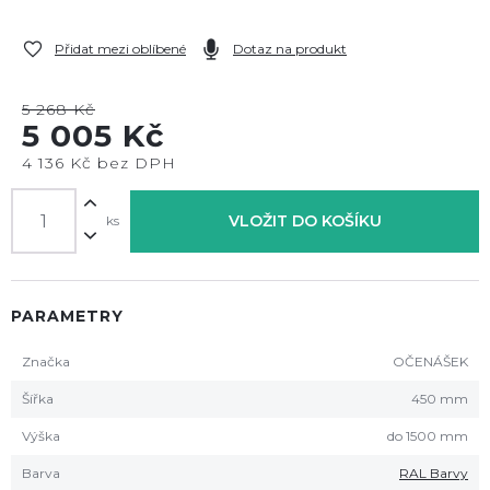
Přidat mezi oblíbené
Dotaz na produkt
5 268 Kč
5 005 Kč
4 136 Kč bez DPH
VLOŽIT DO KOŠÍKU
ks
PARAMETRY
Značka
OČENÁŠEK
Šířka
450 mm
Výška
do 1500 mm
Barva
RAL Barvy