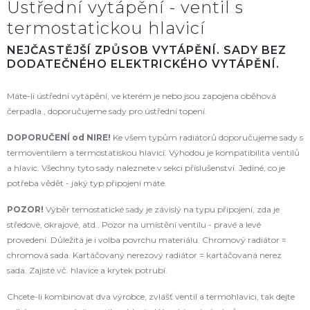
Ústřední vytápění - ventil s
termostatickou hlavicí
NEJČASTĚJŠÍ ZPŮSOB VYTÁPĚNÍ. SADY BEZ
DODATEČNÉHO ELEKTRICKÉHO VYTÁPĚNÍ.
Máte-li ústřední vytápění, ve kterém je nebo jsou zapojena oběhová
čerpadla., doporučujeme sady pro ústřední topení.
DOPORUČENÍ od NIRE!
Ke všem typům radiátorů doporučujeme sady s
termoventilem a termostatiskou hlavicí. Výhodou je kompatibilita ventilů
a hlavic. Všechny tyto sady naleznete v sekci příslušenství. Jediné, co je
potřeba vědět - jaký typ připojení máte.
POZOR!
Výběr temostatické sady je závislý na typu připojení, zda je
středové, okrajové, atd.. Pozor na umístění ventilu - pravé a levé
provedení. Důležitá je i volba povrchu materiálu. Chromový radiátor =
chromová sada. Kartáčovaný nerezový radiátor = kartáčovaná nerez
sada. Zajisté vč. hlavice a krytek potrubí.
Chcete-li kombinovat dva výrobce, zvlášť ventil a termohlavici, tak dejte