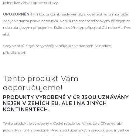
jednotlivé větve topné soustavy.
UPOZORNĚNÍ!
Při koupi kombi sady ventilů si ověřte stranu montáže.
Zda je varianta pravá nebo levá. Není-li radiátor se středovým připojením
nebo okrajovým připojením. Dále si ověřte typ připojení CU nebo AL-Pex
atd.
Sady ventilů a tyčí se vyrábějí v několika variantách! Viz sekce
příslušenství.
Tento produkt Vám
doporučujeme!
PRODUKTY VYROBENÉ V ČR JSOU UZNÁVÁNY
NEJEN V ZEMÍCH EU, ALE I NA JINÝCH
KONTINENTECH.
Tento produkt je vyrobený v České republice. Víme, že v ČR se vyrábí
jenom kvalitně a precizně. Předností tuzemských výrobců jsou investice