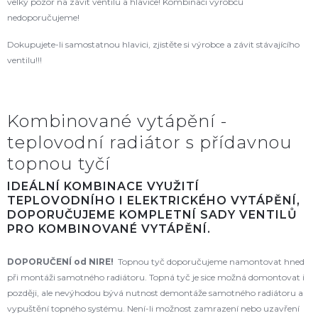
velký pozor na závit ventilu a hlavice! Kombinaci výrobců
nedoporučujeme!
Dokupujete-li samostatnou hlavici, zjistěte si výrobce a závit stávajícího
ventilu!!!
Kombinované vytápění -
teplovodní radiátor s přídavnou
topnou tyčí
IDEÁLNÍ KOMBINACE VYUŽITÍ
TEPLOVODNÍHO I ELEKTRICKÉHO VYTÁPĚNÍ,
DOPORUČUJEME KOMPLETNÍ SADY VENTILŮ
PRO KOMBINOVANÉ VYTÁPĚNÍ.
DOPORUČENÍ od NIRE!
Topnou tyč doporučujeme namontovat hned
při montáži samotného radiátoru. Topná tyč je sice možná domontovat i
později, ale nevýhodou bývá nutnost demontáže samotného radiátoru a
vypuštění topného systému. Není-li možnost zamrazení nebo uzavření