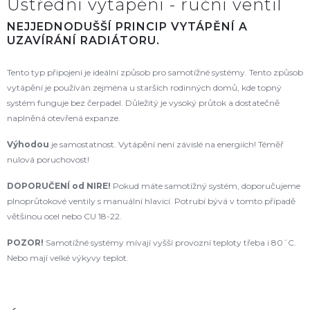
Ústřední vytápění - ruční ventil
NEJJEDNODUŠŠÍ PRINCIP VYTÁPĚNÍ A
UZAVÍRÁNÍ RADIÁTORU.
Tento typ připojení je ideální způsob pro samotížné systémy. Tento způsob
vytápění je používán zejména u starších rodinných domů, kde topný
systém funguje bez čerpadel. Důležitý je vysoký průtok a dostatečně
naplněná otevřená expanze.
Výhodou
je samostatnost. Vytápění není závislé na energiích! Téměř
nulová poruchovost!
DOPORUČENÍ od NIRE
!
Pokud máte samotížný systém, doporučujeme
plnoprůtokové ventily s manuální hlavicí. Potrubí bývá v tomto případě
většinou ocel nebo CU 18-22.
POZOR!
Samotížné systémy mívají vyšší provozní teploty třeba i 80´C.
Nebo mají velké výkyvy teplot.