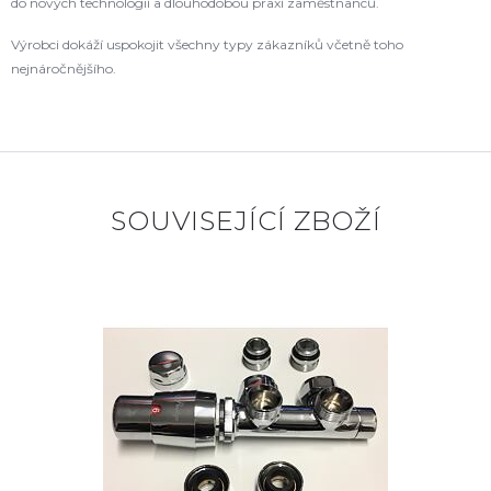
do nových technologií a dlouhodobou praxí zaměstnanců.
Výrobci dokáží uspokojit všechny typy zákazníků včetně toho
nejnáročnějšího.
SOUVISEJÍCÍ ZBOŽÍ