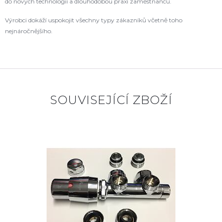
do nových technologií a dlouhodobou praxí zaměstnanců.
Výrobci dokáží uspokojit všechny typy zákazníků včetně toho
nejnáročnějšího.
SOUVISEJÍCÍ ZBOŽÍ