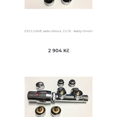
EXCLUSIVE sada rohová ,CU 15 - lesklý chrom
2 904 Kč
DETAIL
skladem