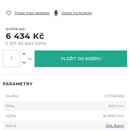
Přidat mezi oblíbené
Dotaz na produkt
6 773 Kč
6 434 Kč
5 317 Kč bez DPH
VLOŽIT DO KOŠÍKU
ks
PARAMETRY
Značka
OČENÁŠEK
Šířka
600 mm
Výška
do 1850 mm
Barva
RAL Barvy