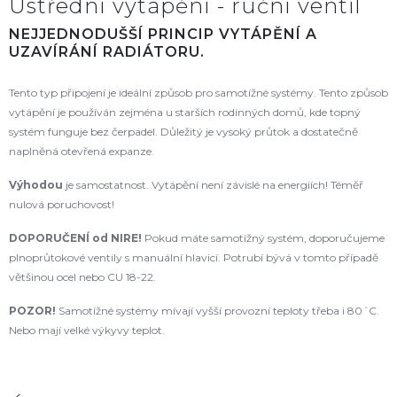
Ústřední vytápění - ruční ventil
NEJJEDNODUŠŠÍ PRINCIP VYTÁPĚNÍ A
UZAVÍRÁNÍ RADIÁTORU.
Tento typ připojení je ideální způsob pro samotížné systémy. Tento způsob
vytápění je používán zejména u starších rodinných domů, kde topný
systém funguje bez čerpadel. Důležitý je vysoký průtok a dostatečně
naplněná otevřená expanze.
Výhodou
je samostatnost. Vytápění není závislé na energiích! Téměř
nulová poruchovost!
DOPORUČENÍ od NIRE
!
Pokud máte samotížný systém, doporučujeme
plnoprůtokové ventily s manuální hlavicí. Potrubí bývá v tomto případě
většinou ocel nebo CU 18-22.
POZOR!
Samotížné systémy mívají vyšší provozní teploty třeba i 80´C.
Nebo mají velké výkyvy teplot.