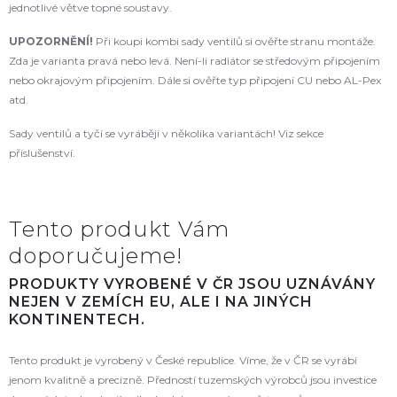
jednotlivé větve topné soustavy.
UPOZORNĚNÍ!
Při koupi kombi sady ventilů si ověřte stranu montáže.
Zda je varianta pravá nebo levá. Není-li radiátor se středovým připojením
nebo okrajovým připojením. Dále si ověřte typ připojení CU nebo AL-Pex
atd.
Sady ventilů a tyčí se vyrábějí v několika variantách! Viz sekce
příslušenství.
Tento produkt Vám
doporučujeme!
PRODUKTY VYROBENÉ V ČR JSOU UZNÁVÁNY
NEJEN V ZEMÍCH EU, ALE I NA JINÝCH
KONTINENTECH.
Tento produkt je vyrobený v České republice. Víme, že v ČR se vyrábí
jenom kvalitně a precizně. Předností tuzemských výrobců jsou investice