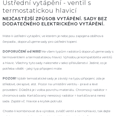
Ústřední vytápění - ventil s
termostatickou hlavicí
NEJČASTĚJŠÍ ZPŮSOB VYTÁPĚNÍ. SADY BEZ
DODATEČNÉHO ELEKTRICKÉHO VYTÁPĚNÍ.
Máte-li ústřední vytápění, ve kterém je nebo jsou zapojena oběhová
čerpadla., doporučujeme sady pro ústřední topení.
DOPORUČENÍ od NIRE!
Ke všem typům radiátorů doporučujeme sady s
termoventilem a termostatiskou hlavicí. Výhodou je kompatibilita ventilů
a hlavic. Všechny tyto sady naleznete v sekci příslušenství. Jediné, co je
potřeba vědět - jaký typ připojení máte.
POZOR!
Výběr temostatické sady je závislý na typu připojení, zda je
středové, okrajové, atd.. Pozor na umístění ventilu - pravé a levé
provedení. Důležitá je i volba povrchu materiálu. Chromový radiátor =
chromová sada. Kartáčovaný nerezový radiátor = kartáčovaná nerez
sada. Zajisté vč. hlavice a krytek potrubí.
Chcete-li kombinovat dva výrobce, zvlášť ventil a termohlavici, tak dejte