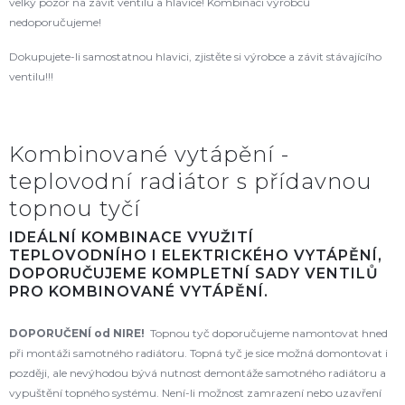
velký pozor na závit ventilu a hlavice! Kombinaci výrobců
nedoporučujeme!
Dokupujete-li samostatnou hlavici, zjistěte si výrobce a závit stávajícího
ventilu!!!
Kombinované vytápění -
teplovodní radiátor s přídavnou
topnou tyčí
IDEÁLNÍ KOMBINACE VYUŽITÍ
TEPLOVODNÍHO I ELEKTRICKÉHO VYTÁPĚNÍ,
DOPORUČUJEME KOMPLETNÍ SADY VENTILŮ
PRO KOMBINOVANÉ VYTÁPĚNÍ.
DOPORUČENÍ od NIRE!
Topnou tyč doporučujeme namontovat hned
při montáži samotného radiátoru. Topná tyč je sice možná domontovat i
později, ale nevýhodou bývá nutnost demontáže samotného radiátoru a
vypuštění topného systému. Není-li možnost zamrazení nebo uzavření