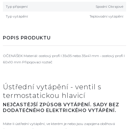
Typ připojení
Spodní Okrajové
Typ vytápění
Teplovodní vytápění
POPIS PRODUKTU
OČENÁŠEK Materiál: ocelový profi l 35x35 nebo 35x41 mm • ocelový profi l
60x10 mm Připojovací rozteč
Ústřední vytápění - ventil s
termostatickou hlavicí
NEJČASTĚJŠÍ ZPŮSOB VYTÁPĚNÍ. SADY BEZ
DODATEČNÉHO ELEKTRICKÉHO VYTÁPĚNÍ.
Máte-li ústřední vytápění, ve kterém je nebo jsou zapojena oběhová