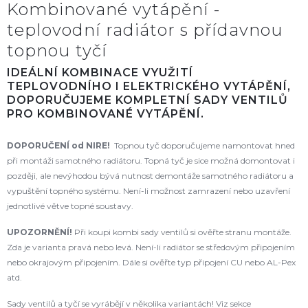
Kombinované vytápění -
teplovodní radiátor s přídavnou
topnou tyčí
IDEÁLNÍ KOMBINACE VYUŽITÍ
TEPLOVODNÍHO I ELEKTRICKÉHO VYTÁPĚNÍ,
DOPORUČUJEME KOMPLETNÍ SADY VENTILŮ
PRO KOMBINOVANÉ VYTÁPĚNÍ.
DOPORUČENÍ od NIRE!
Topnou tyč doporučujeme namontovat hned
při montáži samotného radiátoru. Topná tyč je sice možná domontovat i
později, ale nevýhodou bývá nutnost demontáže samotného radiátoru a
vypuštění topného systému. Není-li možnost zamrazení nebo uzavření
jednotlivé větve topné soustavy.
UPOZORNĚNÍ!
Při koupi kombi sady ventilů si ověřte stranu montáže.
Zda je varianta pravá nebo levá. Není-li radiátor se středovým připojením
nebo okrajovým připojením. Dále si ověřte typ připojení CU nebo AL-Pex
atd.
Sady ventilů a tyčí se vyrábějí v několika variantách! Viz sekce