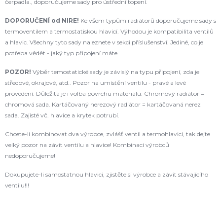
čerpadla., doporučujeme sady pro ústřední topení.
DOPORUČENÍ od NIRE!
Ke všem typům radiátorů doporučujeme sady s
termoventilem a termostatiskou hlavicí. Výhodou je kompatibilita ventilů
a hlavic. Všechny tyto sady naleznete v sekci příslušenství. Jediné, co je
potřeba vědět - jaký typ připojení máte.
POZOR!
Výběr temostatické sady je závislý na typu připojení, zda je
středové, okrajové, atd.. Pozor na umístění ventilu - pravé a levé
provedení. Důležitá je i volba povrchu materiálu. Chromový radiátor =
chromová sada. Kartáčovaný nerezový radiátor = kartáčovaná nerez
sada. Zajisté vč. hlavice a krytek potrubí.
Chcete-li kombinovat dva výrobce, zvlášť ventil a termohlavici, tak dejte
velký pozor na závit ventilu a hlavice! Kombinaci výrobců
nedoporučujeme!
Dokupujete-li samostatnou hlavici, zjistěte si výrobce a závit stávajícího
ventilu!!!