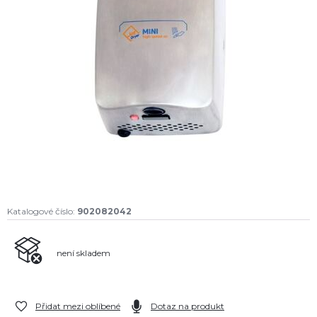
Katalogové číslo:
902082042
není skladem
Přidat mezi oblíbené
Dotaz na produkt