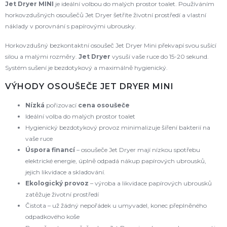
Jet Dryer MINI
je ideální volbou do malých prostor toalet. Používáním
horkovzdušných osoušečů Jet Dryer šetříte životní prostředí a vlastní
náklady v porovnání s papírovými ubrousky.
Horkovzdušný bezkontaktní osoušeč Jet Dryer Mini překvapí svou sušící
silou a malými rozměry.
Jet Dryer
vysuší vaše ruce do 15-20 sekund.
Systém sušení je bezdotykový a maximálně hygienický.
VÝHODY OSOUŠEČE JET DRYER MINI
Nízká
pořizovací
cena osoušeče
Ideální volba do malých prostor toalet
Hygienický bezdotykový provoz minimalizuje šíření bakterií na
vaše ruce
Úspora financí
– osoušeče Jet Dryer mají nízkou spotřebu
elektrické energie, úplně odpadá nákup papírových ubrousků,
jejich likvidace a skladování.
Ekologický
provoz
– výroba a likvidace papírových ubrousků
zatěžuje životní prostředí
Čistota – už žádný nepořádek u umyvadel, konec přeplněného
odpadkového koše