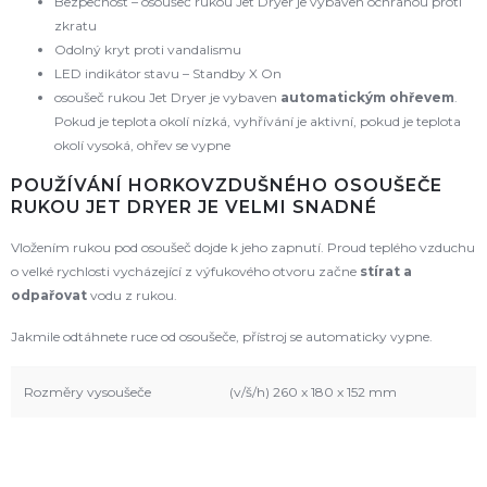
Bezpečnost – osoušeč rukou Jet Dryer je vybaven ochranou proti
zkratu
Odolný kryt proti vandalismu
LED indikátor stavu – Standby X On
osoušeč rukou Jet Dryer je vybaven
automatickým ohřevem
.
Pokud je teplota okolí nízká, vyhřívání je aktivní, pokud je teplota
okolí vysoká, ohřev se vypne
POUŽÍVÁNÍ HORKOVZDUŠNÉHO OSOUŠEČE
RUKOU JET DRYER JE VELMI SNADNÉ
Vložením rukou pod osoušeč dojde k jeho zapnutí. Proud teplého vzduchu
o velké rychlosti vycházející z výfukového otvoru začne
stírat a
odpařovat
vodu z rukou.
Jakmile odtáhnete ruce od osoušeče, přístroj se automaticky vypne.
Rozměry vysoušeče
(v/š/h) 260 x 180 x 152 mm