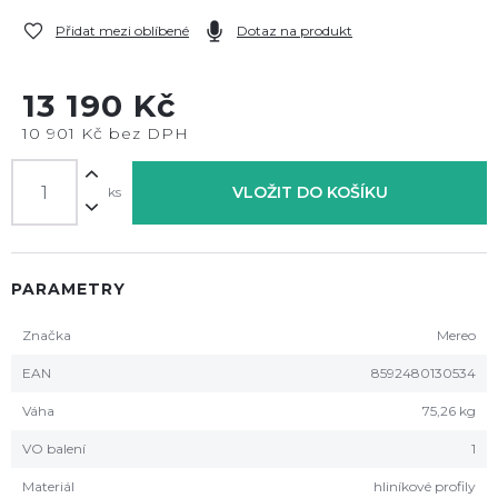
Přidat mezi oblíbené
Dotaz na produkt
13 190 Kč
10 901 Kč bez DPH
VLOŽIT DO KOŠÍKU
ks
PARAMETRY
Značka
Mereo
EAN
8592480130534
Váha
75,26 kg
VO balení
1
Materiál
hliníkové profily