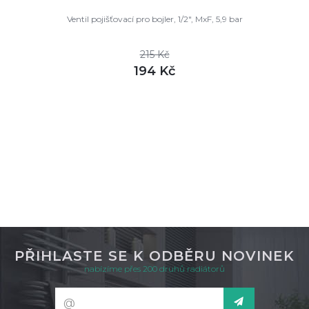
Ventil pojišťovací pro bojler, 1/2", MxF, 5,9 bar
215 Kč
194 Kč
DETAIL
není skladem
PŘIHLASTE SE K ODBĚRU NOVINEK
nabízíme přes 200 druhů radiátorů