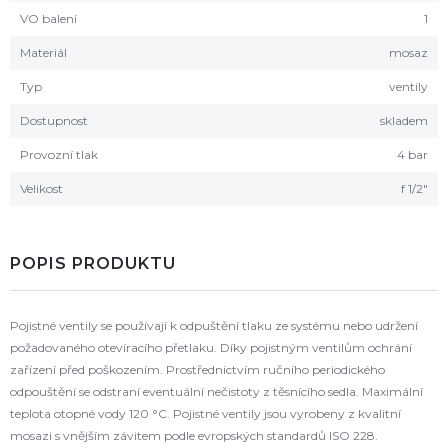
VO balení
1
Materiál
mosaz
Typ
ventily
Dostupnost
skladem
Provozní tlak
4 bar
Velikost
f 1/2"
POPIS PRODUKTU
Pojistné ventily se používají k odpuštění tlaku ze systému nebo udržení
požadovaného otevíracího přetlaku. Díky pojistným ventilům ochrání
zařízení před poškozením. Prostřednictvím ručního periodického
odpouštění se odstraní eventuální nečistoty z těsnícího sedla. Maximální
teplota otopné vody 120 °C. Pojistné ventily jsou vyrobeny z kvalitní
mosazi s vnějším závitem podle evropských standardů ISO 228.