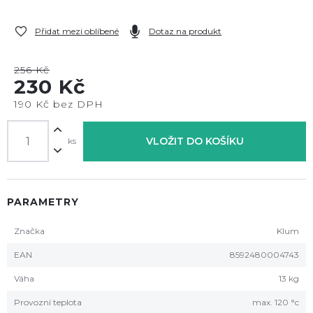
Přidat mezi oblíbené
Dotaz na produkt
256 Kč
230 Kč
190 Kč bez DPH
VLOŽIT DO KOŠÍKU
ks
PARAMETRY
Značka
Klum
EAN
8592480004743
Váha
13 kg
Provozní teplota
max. 120 °c