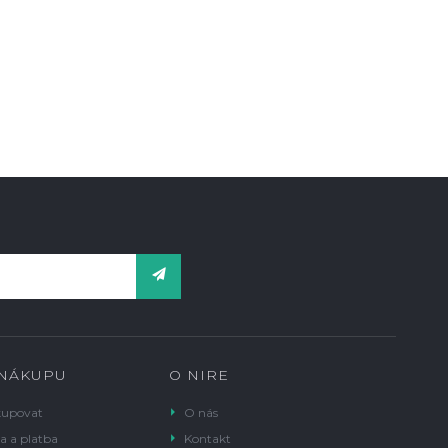
 NÁKUPU
O NIRE
kupovat
O nás
a a platba
Kontakt