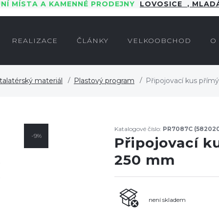
JNÍ MÍSTA A KAMENNÉ PRODEJNY
LOVOSICE
,
MLADÁ
REALIZACE
ČLÁNKY
VELKOOBCHOD
O
talatérský materiál
Plastový program
Připojovací kus přím
Katalogové číslo:
PR7087C (58202
-9%
Připojovací k
250 mm
není skladem