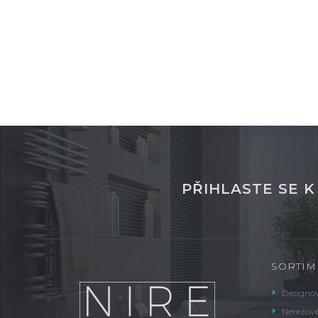
není skladem
není sk
PŘIHLASTE SE 
SORTIM
Designov
Nerezové