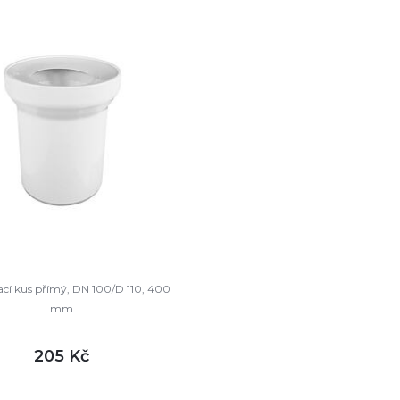
ací kus přímý, DN 100/D 110, 400
mm
205 Kč
DETAIL