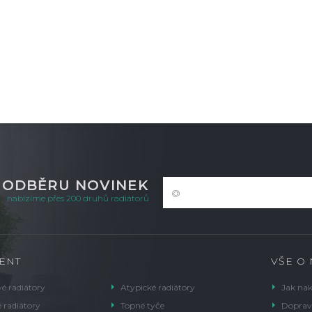
ladem
K ODBĚRU NOVINEK
nabízíme přes 200 druhů radiátorů
ENT
VŠE O
é radiátory
Atypické radiátory
Jak na
 radiátory
Topné tyče
Doprav