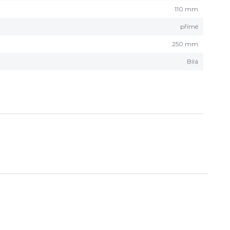
110 mm
přímé
250 mm
Bílá