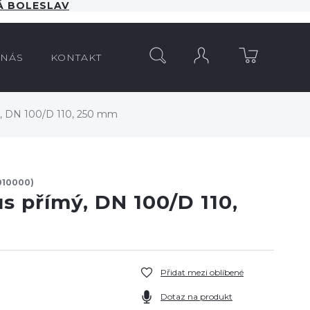
 BOLESLAV
HLEDAT
 NÁS
KONTAKT
ý, DN 100/D 110, 250 mm
010000)
us přímý, DN 100/D 110,
Přidat mezi oblíbené
Dotaz na produkt