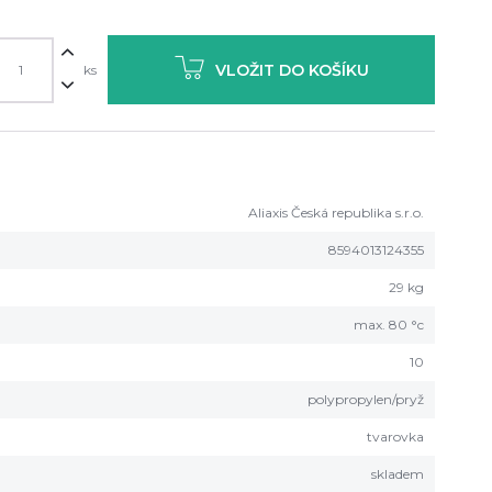
VLOŽIT DO KOŠÍKU
ks
Aliaxis Česká republika s.r.o.
8594013124355
29 kg
max. 80 °c
10
polypropylen/pryž
tvarovka
skladem