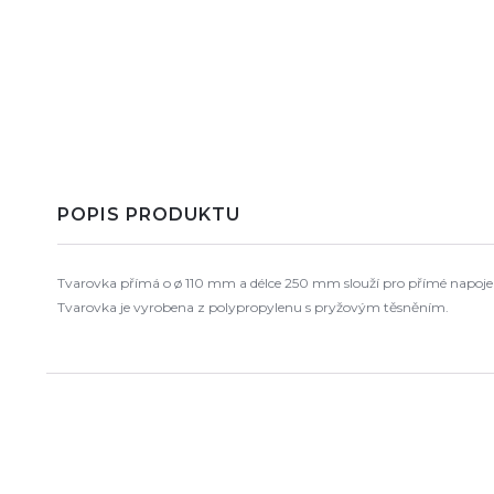
POPIS PRODUKTU
Tvarovka přímá o ø 110 mm a délce 250 mm slouží pro přímé napojen
Tvarovka je vyrobena z polypropylenu s pryžovým těsněním.