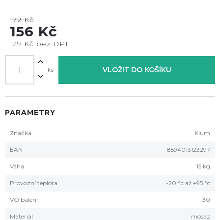
172 Kč
156 Kč
129 Kč bez DPH
VLOŽIT DO KOŠÍKU
ks
PARAMETRY
Značka
Klum
EAN
8594013123297
Váha
15 kg
Provozní teplota
-20 °c až +95 °c
VO balení
30
Materiál
mosaz