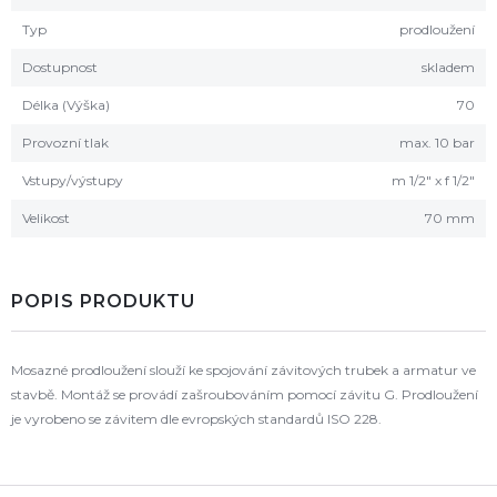
Typ
prodloužení
Dostupnost
skladem
Délka (Výška)
70
Provozní tlak
max. 10 bar
Vstupy/výstupy
m 1/2" x f 1/2"
Velikost
70 mm
POPIS PRODUKTU
Mosazné prodloužení slouží ke spojování závitových trubek a armatur ve
stavbě. Montáž se provádí zašroubováním pomocí závitu G. Prodloužení
je vyrobeno se závitem dle evropských standardů ISO 228.