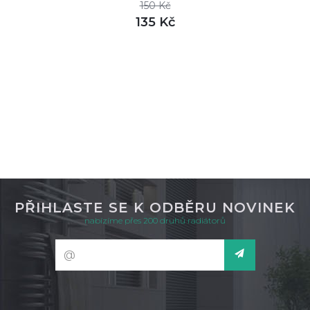
150 Kč
135 Kč
DETAIL
skladem
PŘIHLASTE SE K ODBĚRU NOVINEK
nabízíme přes 200 druhů radiátorů