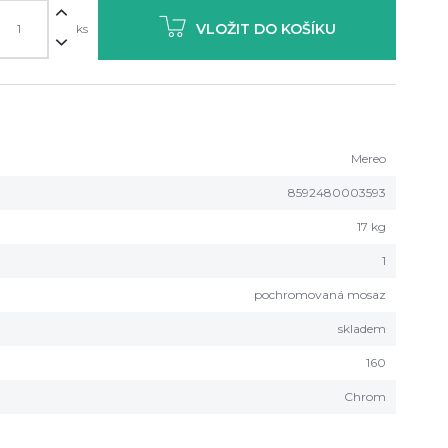
VLOŽIT DO KOŠÍKU
ks
Mereo
8592480003593
17 kg
1
pochromovaná mosaz
skladem
160
Chrom