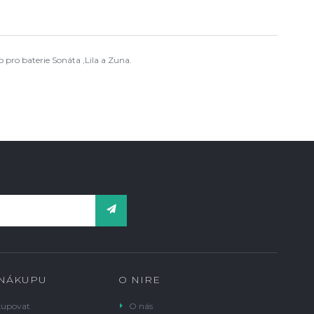
pro baterie Sonáta ,Lila a Zuna.
 NÁKUPU
O NIRE
kupovat
O nás