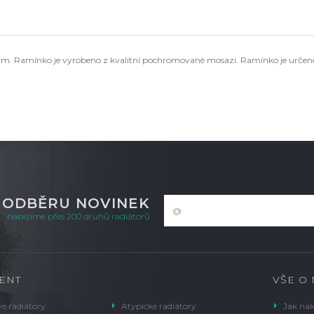
 mm. Ramínko je vyrobeno z kvalitní pochromované mosazi. Ramínko je určeno 
K ODBĚRU NOVINEK
nabízíme přes 200 druhů radiátorů
ENT
VŠE O
é radiátory
Atypické radiátory
Jak na