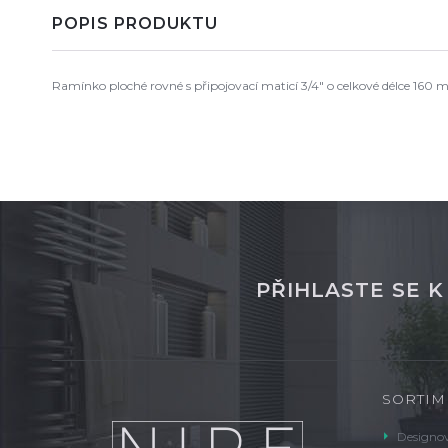
POPIS PRODUKTU
Ramínko ploché rovné s připojovací maticí 3/4" o celkové délce 160
PŘIHLASTE SE 
SORTIM
Designov