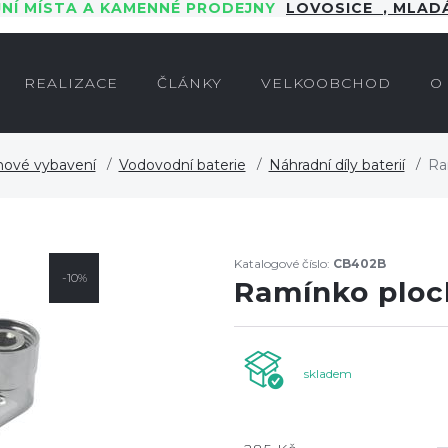
JNÍ MÍSTA A KAMENNÉ PRODEJNY
LOVOSICE
,
MLADÁ
REALIZACE
ČLÁNKY
VELKOOBCHOD
O
nové vybavení
Vodovodní baterie
Náhradní díly baterií
Ra
Katalogové číslo:
CB402B
-10%
Ramínko ploc
skladem