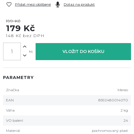
Přidat mezi oblíbené
Dotaz na produkt
199 Kč
179 Kč
148 Kč bez DPH
VLOŽIT DO KOŠÍKU
ks
PARAMETRY
Značka
Mereo
EAN
8592480014070
Váha
2 kg
VO balení
24
Materiál
pochromovaný plast