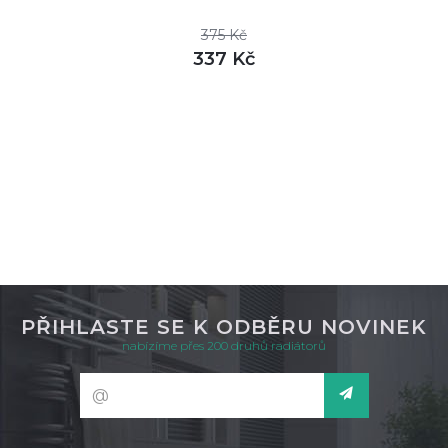
375 Kč
337 Kč
DETAIL
není skladem
PŘIHLASTE SE K ODBĚRU NOVINEK
nabízíme přes 200 druhů radiátorů