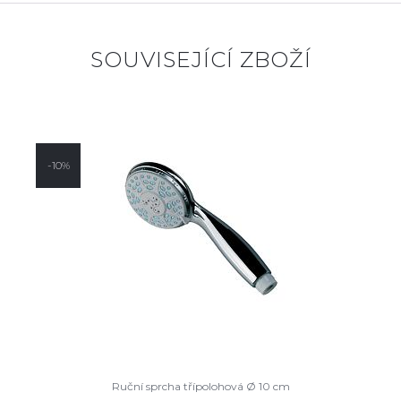
SOUVISEJÍCÍ ZBOŽÍ
-10%
Ruční sprcha třípolohová Ø 10 cm