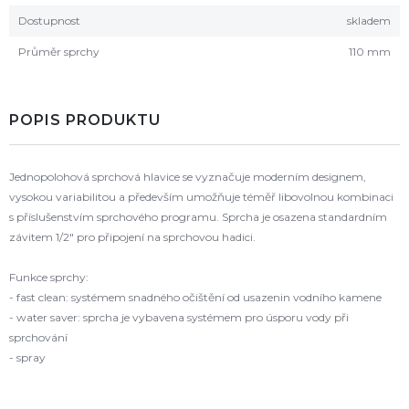
Dostupnost
skladem
Průměr sprchy
110 mm
POPIS PRODUKTU
Jednopolohová sprchová hlavice se vyznačuje moderním designem,
vysokou variabilitou a především umožňuje téměř libovolnou kombinaci
s příslušenstvím sprchového programu. Sprcha je osazena standardním
závitem 1/2" pro připojení na sprchovou hadici.
Funkce sprchy:
- fast clean: systémem snadného očištění od usazenin vodního kamene
- water saver: sprcha je vybavena systémem pro úsporu vody při
sprchování
- spray