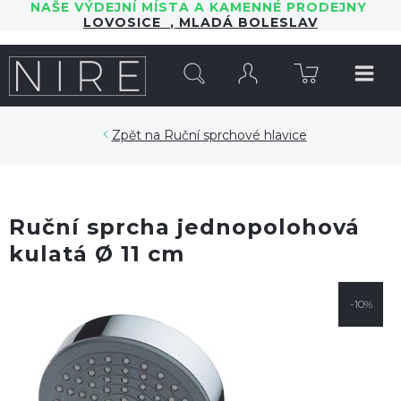
NAŠE VÝDEJNÍ MÍSTA A KAMENNÉ PRODEJNY
LOVOSICE
,
MLADÁ BOLESLAV
HLEDAT
Ruční sprchové hlavice
Ruční sprcha jednopolohová
kulatá Ø 11 cm
-10%