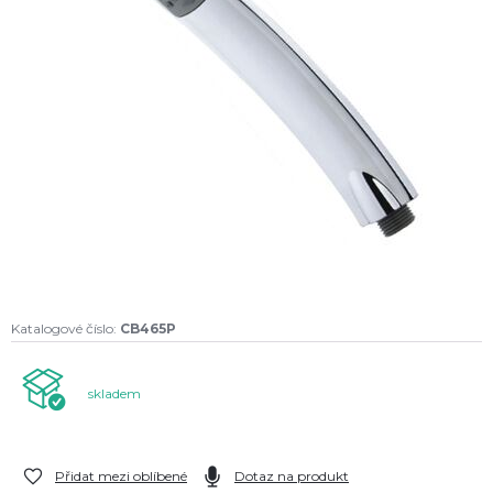
Katalogové číslo:
CB465P
skladem
Přidat mezi oblíbené
Dotaz na produkt