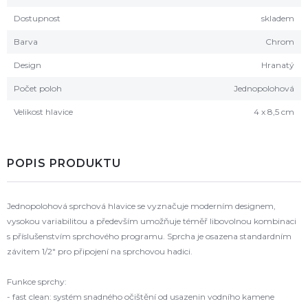
Dostupnost
skladem
Barva
Chrom
Design
Hranatý
Počet poloh
Jednopolohová
Velikost hlavice
4 x 8,5 cm
POPIS PRODUKTU
Jednopolohová sprchová hlavice se vyznačuje moderním designem,
vysokou variabilitou a především umožňuje téměř libovolnou kombinaci
s příslušenstvím sprchového programu. Sprcha je osazena standardním
závitem 1/2" pro připojení na sprchovou hadici.
Funkce sprchy:
- fast clean: systém snadného očištění od usazenin vodního kamene