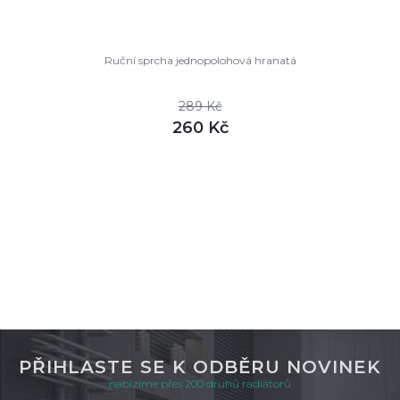
Ruční sprcha jednopolohová hranatá
289 Kč
260 Kč
DETAIL
skladem
PŘIHLASTE SE K ODBĚRU NOVINEK
nabízíme přes 200 druhů radiátorů