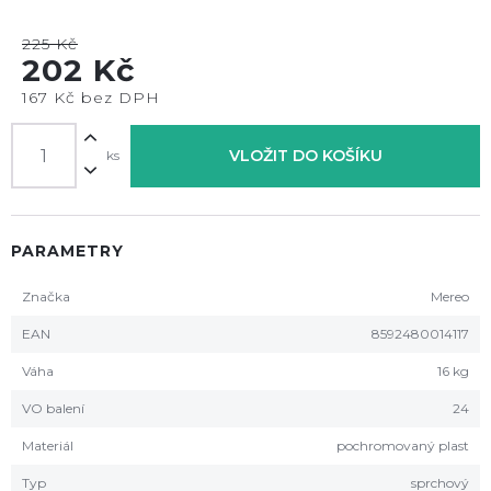
225 Kč
202 Kč
167 Kč bez DPH
VLOŽIT DO KOŠÍKU
ks
PARAMETRY
Značka
Mereo
EAN
8592480014117
Váha
16 kg
VO balení
24
Materiál
pochromovaný plast
Typ
sprchový