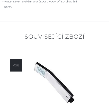
- water saver: systém pro úsporu vody při sprchování
- spray
SOUVISEJÍCÍ ZBOŽÍ
-10%