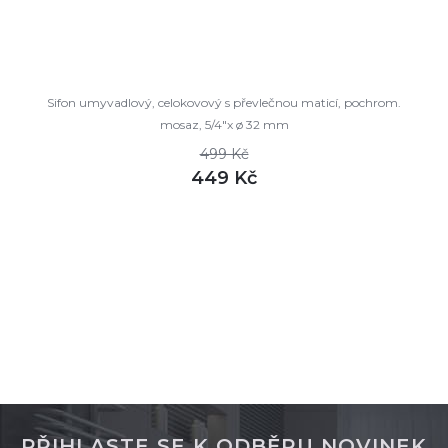
Sifon umyvadlový, celokovový s převlečnou maticí, pochrom.
mosaz, 5/4"x ø 32 mm
499 Kč
449 Kč
DETAIL
skladem
PŘIHLASTE SE K ODBĚRU NOVINEK