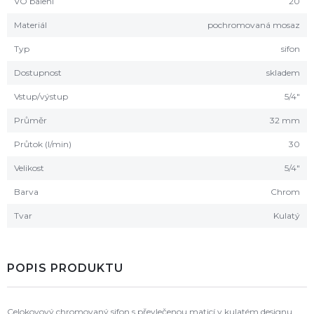
VO balení
20
Materiál
pochromovaná mosaz
Typ
sifon
Dostupnost
skladem
Vstup/výstup
5/4"
Průměr
32 mm
Průtok (l/min)
30
Velikost
5/4"
Barva
Chrom
Tvar
Kulatý
POPIS PRODUKTU
Celokovový chromovaný sifon s převlečenou maticí v kulatém designu.