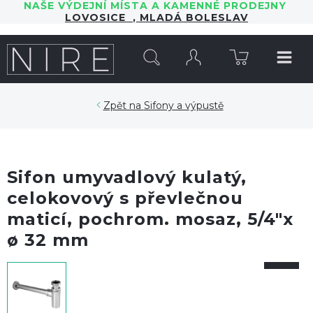
NAŠE VÝDEJNÍ MÍSTA A KAMENNÉ PRODEJNY
LOVOSICE
,
MLADÁ BOLESLAV
HLEDAT
Sifony a výpustě
Sifon umyvadlový kulatý,
celokovový s převlečnou
maticí, pochrom. mosaz, 5/4"x
ø 32 mm
-10%