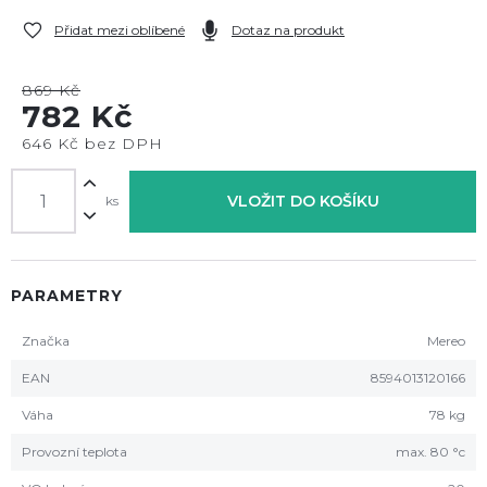
Přidat mezi oblíbené
Dotaz na produkt
869 Kč
782 Kč
646 Kč bez DPH
VLOŽIT DO KOŠÍKU
ks
PARAMETRY
Značka
Mereo
EAN
8594013120166
Váha
78 kg
Provozní teplota
max. 80 °c