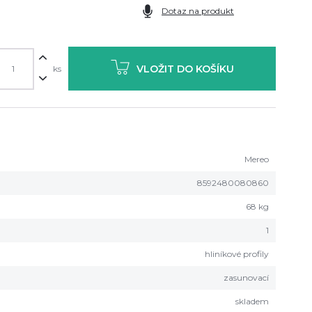
Dotaz na produkt
VLOŽIT DO KOŠÍKU
ks
Mereo
8592480080860
68 kg
1
hliníkové profily
zasunovací
skladem