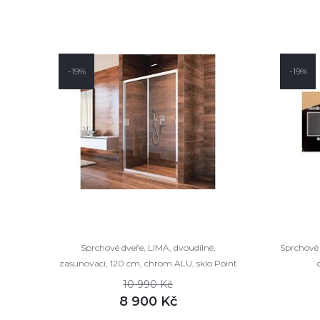
-19%
-19%
Sprchové dveře, LIMA, dvoudílné,
Sprchové d
zasunovací, 120 cm, chrom ALU, sklo Point
10 990 Kč
8 900 Kč