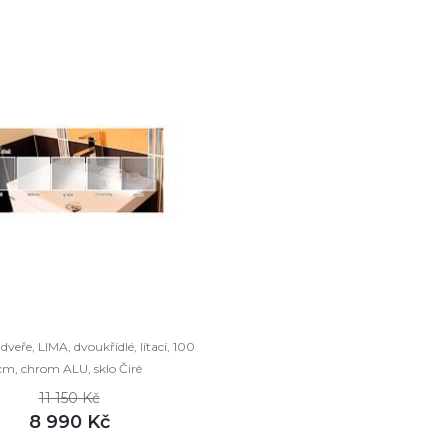
veře, LIMA, dvoukřídlé, lítací, 100
cm, chrom ALU, sklo Čiré
11 150 Kč
8 990 Kč