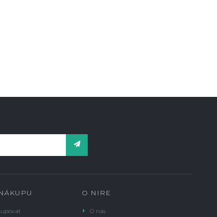
 NÁKUPU
O NIRE
kupovat
O nás