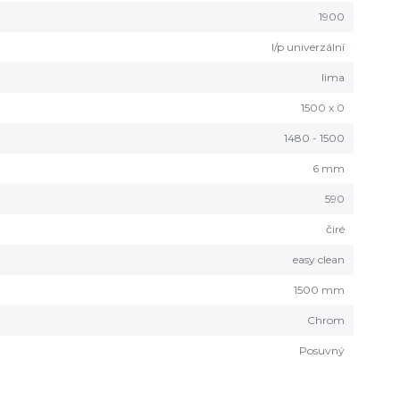
1900
l/p univerzální
lima
1500 x 0
1480 - 1500
6 mm
590
čiré
easy clean
1500 mm
Chrom
Posuvný