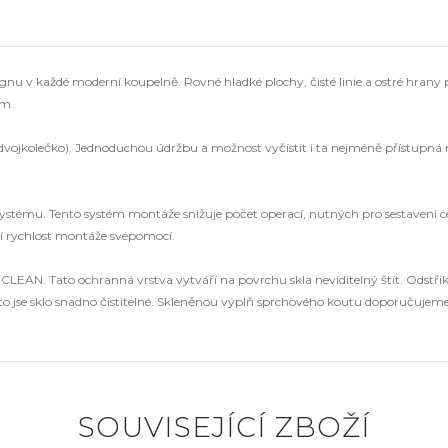
nu v každé moderní koupelně. Rovné hladké plochy, čisté linie a ostré hrany pr
em.
y (dvojkolečko). Jednoduchou údržbu a možnost vyčistit i ta nejméně přístupná
stému. Tento systém montáže snižuje počet operací, nutných pro sestavení celé
ní rychlost montáže svépomocí.
 CLEAN. Tato ochranná vrstva vytváří na povrchu skla neviditelný štít. Odstř
oto jse sklo snadno čistitelné. Skleněnou výplň sprchového koutu doporučuje
SOUVISEJÍCÍ ZBOŽÍ