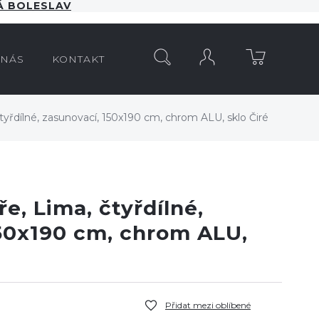
 BOLESLAV
HLEDAT
 NÁS
KONTAKT
tyřdílné, zasunovací, 150x190 cm, chrom ALU, sklo Čiré
e, Lima, čtyřdílné,
150x190 cm, chrom ALU,
Přidat mezi oblíbené