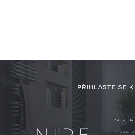
DETAIL
skladem
sklade
PŘIHLASTE SE 
SORTIM
Designov