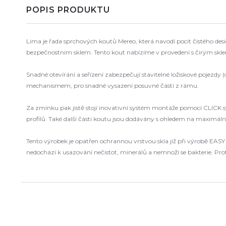
POPIS PRODUKTU
Lima je řada sprchových koutů Mereo, která navodí pocit čistého desig
bezpečnostním sklem. Tento kout nabízíme v provedení s čirým skl
Snadné otevírání a seřízení zabezpečují stavitelné ložiskové pojezd
mechanismem, pro snadné vysazení posuvné části z rámu.
Za zmínku pak jistě stojí inovativní systém montáže pomocí CLICK sy
profilů. Také další části koutu jsou dodávány s ohledem na maximál
Tento výrobek je opatřen ochrannou vrstvou skla již při výrobě EASY
nedochází k usazování nečistot, minerálů a nemnoží se bakterie. Pr