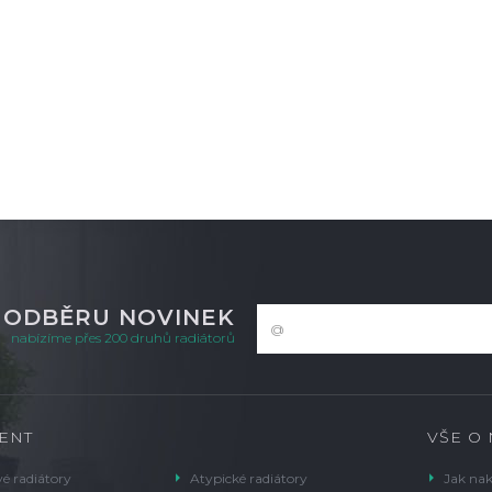
DETAIL
m
K ODBĚRU NOVINEK
nabízíme přes 200 druhů radiátorů
ENT
VŠE O
é radiátory
Atypické radiátory
Jak na