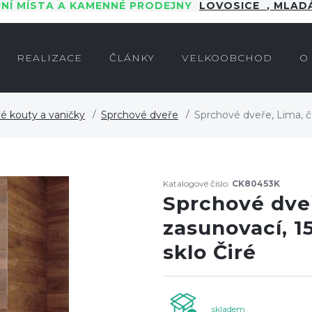
JNÍ MÍSTA A KAMENNÉ PRODEJNY
LOVOSICE
,
MLADÁ
REALIZACE
ČLÁNKY
VELKOOBCHOD
O
é kouty a vaničky
Sprchové dveře
Sprchové dveře, Lima, č
Katalogové číslo:
CK80453K
-10%
Sprchové dveř
zasunovací, 
sklo Čiré
skladem