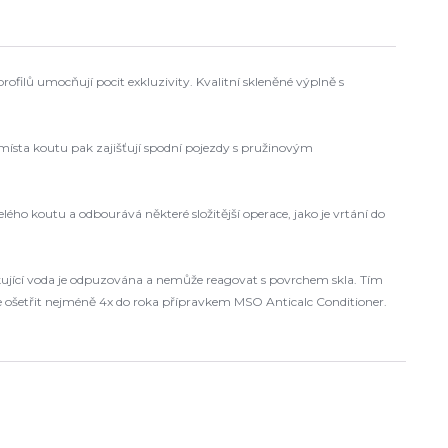
ofilů umocňují pocit exkluzivity. Kvalitní skleněné výplně s
 místa koutu pak zajišťují spodní pojezdy s pružinovým
ho koutu a odbourává některé složitější operace, jako je vrtání do
ikující voda je odpuzována a nemůže reagovat s povrchem skla. Tím
me ošetřit nejméně 4x do roka přípravkem MSO Anticalc Conditioner.