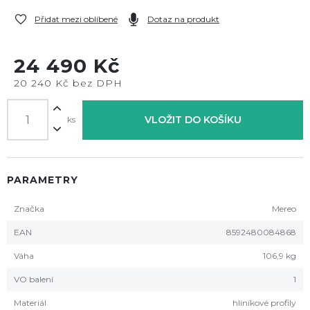
Přidat mezi oblíbené
Dotaz na produkt
24 490 Kč
20 240 Kč bez DPH
VLOŽIT DO KOŠÍKU
ks
PARAMETRY
Značka
Mereo
EAN
8592480084868
Váha
106,9 kg
VO balení
1
Materiál
hliníkové profily