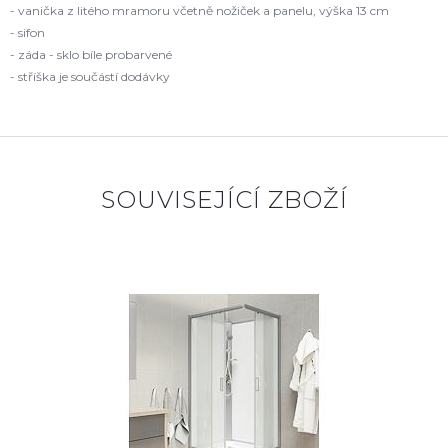
- vanička z litého mramoru včetně nožiček a panelu, výška 13 cm
- sifon
- záda - sklo bíle probarvené
- stříška je součástí dodávky
SOUVISEJÍCÍ ZBOŽÍ