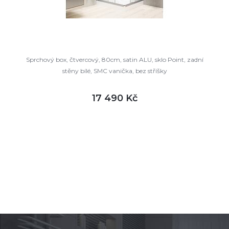
Sprchový box, čtvercový, 80cm, satin ALU, sklo Point, zadní
stěny bílé, SMC vanička, bez stříšky
17 490 Kč
DETAIL
není skladem