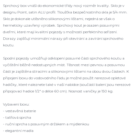
Sprchový box vnáší do ekonomické třídy nový rozměr kvality. Sklo je v
designu Point, satin ALU profil. Tloušťka bezpečnostního skla je 5/4 mm.
Sklo je dokonale utěsněno silikonovými lištami, nejedná se však o
hermeticky uzavřený výrobek. Sprchový kout je osazen posuvnými
dveřmi, které mají kvalitní pojezdy s možností perfektního seřízení.
Dorazy zajišťují minimální nárazy při otevírání a zavírání sprchového
koutu.
Spodní pojezdy umožňují odklopení posuvné části sprchového koutu a
vyčištění běžně nedostupných míst. Těsnost mezi pevnou a posuvnou
částí je zajištěna stíracími a silikonovými lištami na obou dvou částech. K
připojení boxu do vodovodního řádu je možné použít nerezové opletové
hadičky, které naleznete také v naší nabídce (součástí balení jsou nerezové
připojovací hadice 1/2" o délce 60 cm). Nosnost vaničky je 150 kg.
Vybavení boxu:
- vestavěná baterie
- talířová sprcha
- ruční sprcha s posuvným držákem a mýdlenkou
- elegantní madla