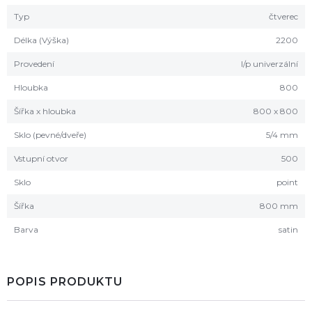
Typ
čtverec
Délka (Výška)
2200
Provedení
l/p univerzální
Hloubka
800
Šířka x hloubka
800 x 800
Sklo (pevné/dveře)
5/4 mm
Vstupní otvor
500
Sklo
point
Šířka
800 mm
Barva
satin
POPIS PRODUKTU