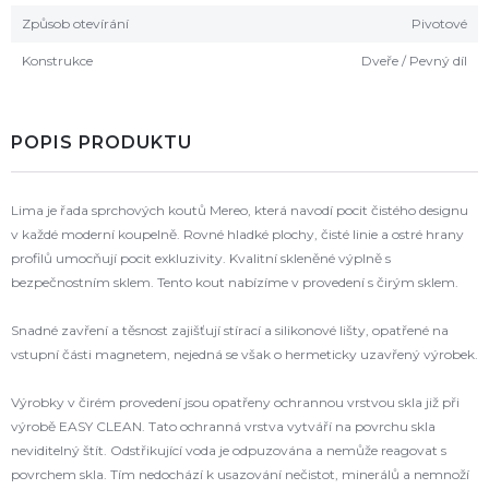
Způsob otevírání
Pivotové
Konstrukce
Dveře / Pevný díl
POPIS PRODUKTU
Lima je řada sprchových koutů Mereo, která navodí pocit čistého designu
v každé moderní koupelně. Rovné hladké plochy, čisté linie a ostré hrany
profilů umocňují pocit exkluzivity. Kvalitní skleněné výplně s
bezpečnostním sklem. Tento kout nabízíme v provedení s čirým sklem.
Snadné zavření a těsnost zajišťují stírací a silikonové lišty, opatřené na
vstupní části magnetem, nejedná se však o hermeticky uzavřený výrobek.
Výrobky v čirém provedení jsou opatřeny ochrannou vrstvou skla již při
výrobě EASY CLEAN. Tato ochranná vrstva vytváří na povrchu skla
neviditelný štít. Odstřikující voda je odpuzována a nemůže reagovat s
povrchem skla. Tím nedochází k usazování nečistot, minerálů a nemnoží