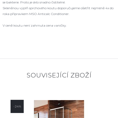
se bakterie. Proto je sklo snadno čistitelné.
Skleněnou výplň sprchového koutu doporučujeme ošetřit nejméně 4x do
roka přípravkem MSO Anticalc Conditioner.
V ceně koutu není zahrnuta cena vaničky.
SOUVISEJÍCÍ ZBOŽÍ
-24%