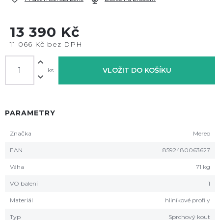
13 390 Kč
11 066 Kč bez DPH
VLOŽIT DO KOŠÍKU
ks
PARAMETRY
Značka
Mereo
EAN
8592480063627
Váha
71 kg
VO balení
1
Materiál
hliníkové profily
Typ
Sprchový kout