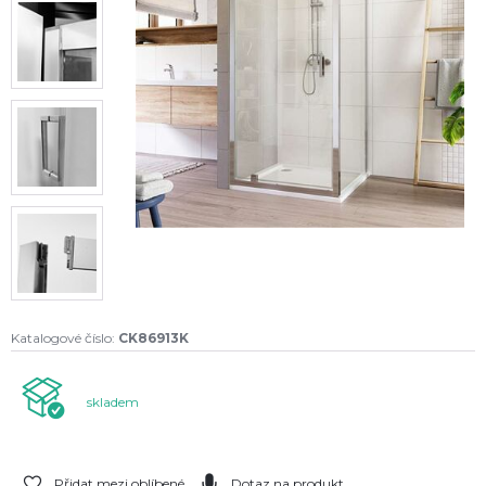
Katalogové číslo:
CK86913K
skladem
Přidat mezi oblíbené
Dotaz na produkt