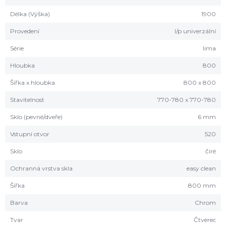
Délka (Výška)
1900
Provedení
l/p univerzální
Série
lima
Hloubka
800
Šířka x hloubka
800 x 800
Stavitelnost
770-780 x 770-780
Sklo (pevné/dveře)
6 mm
Vstupní otvor
520
Sklo
čiré
Ochranná vrstva skla
easy clean
Šířka
800 mm
Barva
Chrom
Tvar
Čtverec