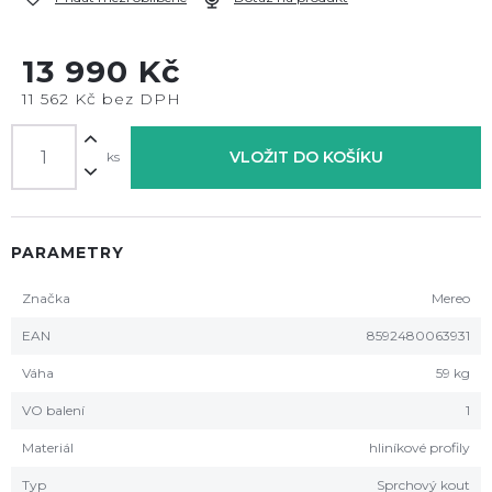
13 990 Kč
11 562 Kč bez DPH
VLOŽIT DO KOŠÍKU
ks
PARAMETRY
Značka
Mereo
EAN
8592480063931
Váha
59 kg
VO balení
1
Materiál
hliníkové profily
Typ
Sprchový kout