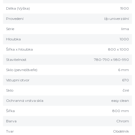
Délka (Výška)
1900
Provedení
l/p univerzální
Série
lima
Hloubka
1000
Šířka x hloubka
800 x 1000
Stavitelnost
780-790 x 980-990
Sklo (pevné/dveře)
6 mm
Vstupní otvor
670
Sklo
čiré
Ochranná vrstva skla
easy clean
Šířka
800 mm
Barva
Chrom
Tvar
Obdélník