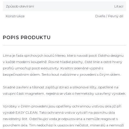
Způsob otevírání
Lítací
Konstrukce
Dveře / Pevný díl
POPIS PRODUKTU
Lima je řada sprchových koutů Mereo, která navodí pocit čistého designu
v každé moderní koupelně. Rovné hladké plochy, čisté linie a ostré hrany
profilů umocňují pocit exkluzivity. Kvalitní skleněné výplně s
bezpečnostním sklem. Tento kout nabízíme v provedení s čirým sklem.
Snadné zavření a těsnost zajišťují stírací a silikonové lišty, opatřené na
vstupní části magnetem, nejedná se však o hermeticky uzavřený výrobek.
Výrobky v čirém provedení jsou opatřeny ochrannou vrstvou skla již při
výrobě EASY CLEAN. Tato ochranná vrstva vytváří na povrchu skla
neviditelný štít. Odstřikující voda je odpuzována a nemůže reagovat s
povrchem skla. Tím nedochází k usazování nečistot, minerálů a nemnoží