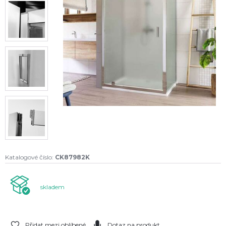
Katalogové číslo:
CK87982K
skladem
Přidat mezi oblíbené
Dotaz na produkt