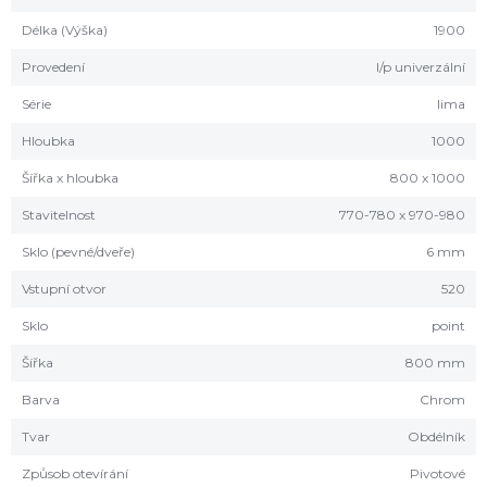
Délka (Výška)
1900
Provedení
l/p univerzální
Série
lima
Hloubka
1000
Šířka x hloubka
800 x 1000
Stavitelnost
770-780 x 970-980
Sklo (pevné/dveře)
6 mm
Vstupní otvor
520
Sklo
point
Šířka
800 mm
Barva
Chrom
Tvar
Obdélník
Způsob otevírání
Pivotové