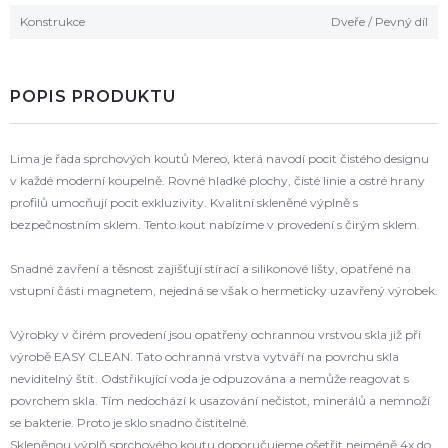
Konstrukce
Dveře / Pevný díl
POPIS PRODUKTU
Lima je řada sprchových koutů Mereo, která navodí pocit čistého designu
v každé moderní koupelně. Rovné hladké plochy, čisté linie a ostré hrany
profilů umocňují pocit exkluzivity. Kvalitní skleněné výplně s
bezpečnostním sklem. Tento kout nabízíme v provedení s čirým sklem.
Snadné zavření a těsnost zajišťují stírací a silikonové lišty, opatřené na
vstupní části magnetem, nejedná se však o hermeticky uzavřený výrobek.
Výrobky v čirém provedení jsou opatřeny ochrannou vrstvou skla již při
výrobě EASY CLEAN. Tato ochranná vrstva vytváří na povrchu skla
neviditelný štít. Odstřikující voda je odpuzována a nemůže reagovat s
povrchem skla. Tím nedochází k usazování nečistot, minerálů a nemnoží
se bakterie. Proto je sklo snadno čistitelné.
Skleněnou výplň sprchového koutu doporučujeme ošetřit nejméně 4x do