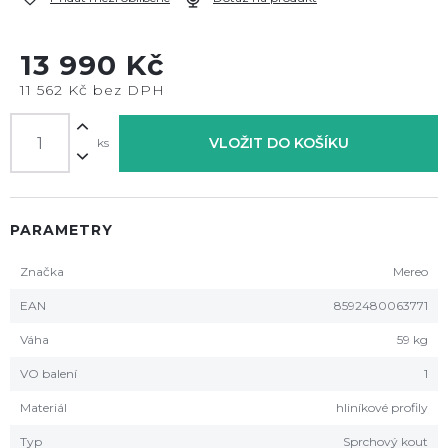
13 990 Kč
11 562 Kč bez DPH
VLOŽIT DO KOŠÍKU
ks
PARAMETRY
Značka
Mereo
EAN
8592480063771
Váha
59 kg
VO balení
1
Materiál
hliníkové profily
Typ
Sprchový kout